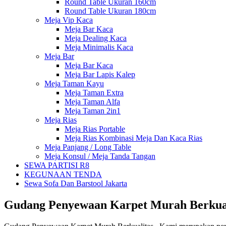
Round Table Ukuran 160cm
Round Table Ukuran 180cm
Meja Vip Kaca
Meja Bar Kaca
Meja Dealing Kaca
Meja Minimalis Kaca
Meja Bar
Meja Bar Kaca
Meja Bar Lapis Kalep
Meja Taman Kayu
Meja Taman Extra
Meja Taman Alfa
Meja Taman 2in1
Meja Rias
Meja Rias Portable
Meja Rias Kombinasi Meja Dan Kaca Rias
Meja Panjang / Long Table
Meja Konsul / Meja Tanda Tangan
SEWA PARTISI R8
KEGUNAAN TENDA
Sewa Sofa Dan Barstool Jakarta
Gudang Penyewaan Karpet Murah Berk