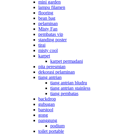
mini garden
lampu filamen
flooring
bean bag
pelaminan
Misty Fan
pembatas vip
standing poster
tirai
misty cool
karpet
karpet permadani
pita peresmian
dekorasi pelaminan
tiang antrian
tiang antrian bludru
tiang antrian stainless
tiang pembatas
backdrop
gubugan
barstool
gong
panggung
podium
toilet portable