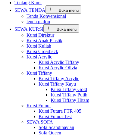
Tentang Kami
SEWA TENDA
Buka menu
Tenda Konvensional
tenda plafon
SEWA KURSI
Buka menu
Kursi Direktur
Kursi Anak Plastik
Kursi Kuliah
Kursi Crossback
Kursi Acrylic
Kursi Acrylic Tiffany
Kursi Acrylic Olivia
Kursi Tiffany
Kursi Tiffany Acrylic
Kursi Tiffany Kayu
Kursi Tiffany Gold
Kursi Tiffany Putih
Kursi Tiffany Hitam
Kursi Futura
Kursi Futura FTR 405
Kursi Futura Test
SEWA SOFA
Sofa Scandinavian
Sofa Queen