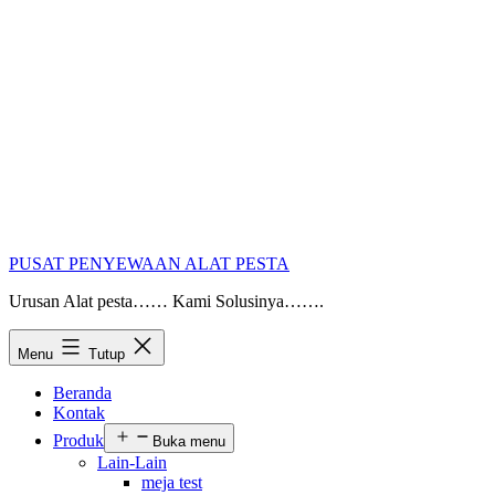
PUSAT PENYEWAAN ALAT PESTA
Urusan Alat pesta…… Kami Solusinya…….
Menu
Tutup
Beranda
Kontak
Produk
Buka menu
Lain-Lain
meja test