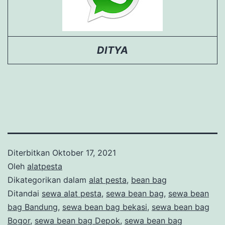
DITYA
Diterbitkan
Oktober 17, 2021
Oleh
alatpesta
Dikategorikan dalam
alat pesta
,
bean bag
Ditandai
sewa alat pesta
,
sewa bean bag
,
sewa bean
bag Bandung
,
sewa bean bag bekasi
,
sewa bean bag
Bogor
,
sewa bean bag Depok
,
sewa bean bag