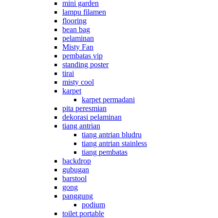
mini garden
lampu filamen
flooring
bean bag
pelaminan
Misty Fan
pembatas vip
standing poster
tirai
misty cool
karpet
karpet permadani
pita peresmian
dekorasi pelaminan
tiang antrian
tiang antrian bludru
tiang antrian stainless
tiang pembatas
backdrop
gubugan
barstool
gong
panggung
podium
toilet portable