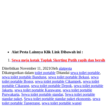
Alat Pesta Lainnya Klik Link Dibawah ini :
Sewa meja kotak Taplak Skerting Putih rapih dan bersih
Diterbitkan
November 11, 2021
Oleh
alatpesta
Dikategorikan dalam
toilet portable
Ditandai
sewa toilet portable
,
sewa toilet portable Bandung
,
sewa toilet portable Bekasi
,
sewa
toilet portable Bogor
,
sewa toilet portable Cikampek
,
sewa toilet
portable Cikarang
,
sewa toilet portable Depok
,
sewa toilet portable
Jakarta
,
sewa toilet portable Karawang
,
sewa toilet portable
Purwakarta
,
Sewa toilet portable standar
,
Sewa toilet portable
standar paket
,
Sewa toilet portable standar paket ekonomis
,
sewa
toilet portable Tangerang
,
sewa toilet portable wangi