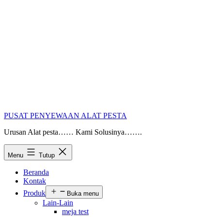
PUSAT PENYEWAAN ALAT PESTA
Urusan Alat pesta…… Kami Solusinya…….
Menu
Tutup
Beranda
Kontak
Produk
Buka menu
Lain-Lain
meja test