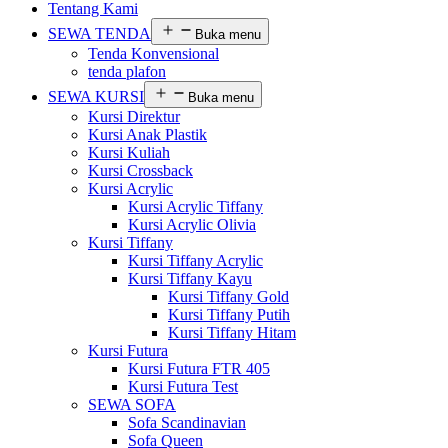
Tentang Kami
SEWA TENDA
Buka menu
Tenda Konvensional
tenda plafon
SEWA KURSI
Buka menu
Kursi Direktur
Kursi Anak Plastik
Kursi Kuliah
Kursi Crossback
Kursi Acrylic
Kursi Acrylic Tiffany
Kursi Acrylic Olivia
Kursi Tiffany
Kursi Tiffany Acrylic
Kursi Tiffany Kayu
Kursi Tiffany Gold
Kursi Tiffany Putih
Kursi Tiffany Hitam
Kursi Futura
Kursi Futura FTR 405
Kursi Futura Test
SEWA SOFA
Sofa Scandinavian
Sofa Queen