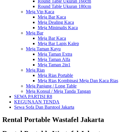
Round Table Ukuran 160cm
Round Table Ukuran 180cm
Meja Vip Kaca
Meja Bar Kaca
Meja Dealing Kaca
Meja Minimalis Kaca
Meja Bar
Meja Bar Kaca
Meja Bar Lapis Kalep
Meja Taman Kayu
Meja Taman Extra
Meja Taman Alfa
Meja Taman 2in1
Meja Rias
Meja Rias Portable
Meja Rias Kombinasi Meja Dan Kaca Rias
Meja Panjang / Long Table
Meja Konsul / Meja Tanda Tangan
SEWA PARTISI R8
KEGUNAAN TENDA
Sewa Sofa Dan Barstool Jakarta
Rental Portable Wastafel Jakarta