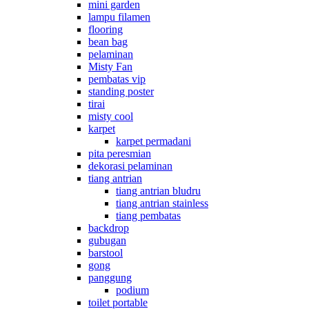
mini garden
lampu filamen
flooring
bean bag
pelaminan
Misty Fan
pembatas vip
standing poster
tirai
misty cool
karpet
karpet permadani
pita peresmian
dekorasi pelaminan
tiang antrian
tiang antrian bludru
tiang antrian stainless
tiang pembatas
backdrop
gubugan
barstool
gong
panggung
podium
toilet portable