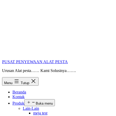
PUSAT PENYEWAAN ALAT PESTA
Urusan Alat pesta…… Kami Solusinya…….
Menu
Tutup
Beranda
Kontak
Produk
Buka menu
Lain-Lain
meja test