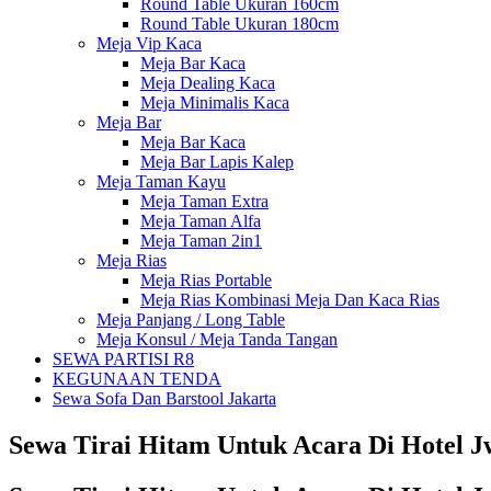
Round Table Ukuran 160cm
Round Table Ukuran 180cm
Meja Vip Kaca
Meja Bar Kaca
Meja Dealing Kaca
Meja Minimalis Kaca
Meja Bar
Meja Bar Kaca
Meja Bar Lapis Kalep
Meja Taman Kayu
Meja Taman Extra
Meja Taman Alfa
Meja Taman 2in1
Meja Rias
Meja Rias Portable
Meja Rias Kombinasi Meja Dan Kaca Rias
Meja Panjang / Long Table
Meja Konsul / Meja Tanda Tangan
SEWA PARTISI R8
KEGUNAAN TENDA
Sewa Sofa Dan Barstool Jakarta
Sewa Tirai Hitam Untuk Acara Di Hotel 