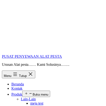
PUSAT PENYEWAAN ALAT PESTA
Urusan Alat pesta…… Kami Solusinya…….
Menu
Tutup
Beranda
Kontak
Produk
Buka menu
Lain-Lain
meja test