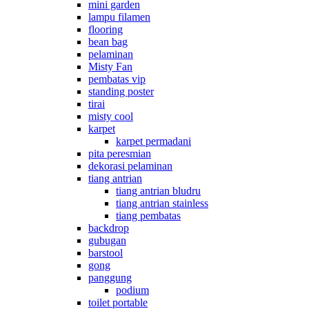
mini garden
lampu filamen
flooring
bean bag
pelaminan
Misty Fan
pembatas vip
standing poster
tirai
misty cool
karpet
karpet permadani
pita peresmian
dekorasi pelaminan
tiang antrian
tiang antrian bludru
tiang antrian stainless
tiang pembatas
backdrop
gubugan
barstool
gong
panggung
podium
toilet portable