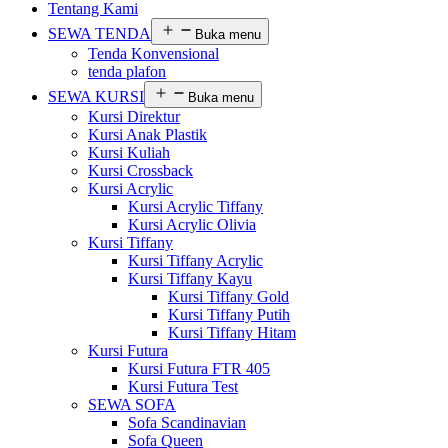
Tentang Kami
SEWA TENDA
Buka menu
Tenda Konvensional
tenda plafon
SEWA KURSI
Buka menu
Kursi Direktur
Kursi Anak Plastik
Kursi Kuliah
Kursi Crossback
Kursi Acrylic
Kursi Acrylic Tiffany
Kursi Acrylic Olivia
Kursi Tiffany
Kursi Tiffany Acrylic
Kursi Tiffany Kayu
Kursi Tiffany Gold
Kursi Tiffany Putih
Kursi Tiffany Hitam
Kursi Futura
Kursi Futura FTR 405
Kursi Futura Test
SEWA SOFA
Sofa Scandinavian
Sofa Queen