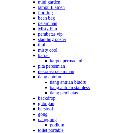
mini garden
lampu filamen
flooring
bean bag
pelaminan
Misty Fan
pembatas vip
standing poster
tirai
misty cool
karpet
karpet permadani
pita peresmian
dekorasi pelaminan
tiang antrian
tiang antrian bludru
tiang antrian stainless
tiang pembatas
backdrop
gubugan
barstool
gong
panggung
podium
toilet portable