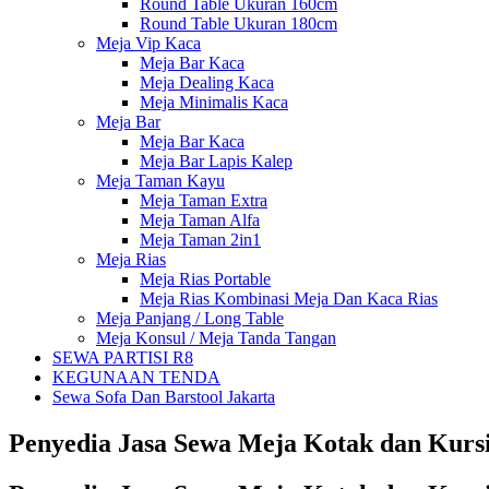
Round Table Ukuran 160cm
Round Table Ukuran 180cm
Meja Vip Kaca
Meja Bar Kaca
Meja Dealing Kaca
Meja Minimalis Kaca
Meja Bar
Meja Bar Kaca
Meja Bar Lapis Kalep
Meja Taman Kayu
Meja Taman Extra
Meja Taman Alfa
Meja Taman 2in1
Meja Rias
Meja Rias Portable
Meja Rias Kombinasi Meja Dan Kaca Rias
Meja Panjang / Long Table
Meja Konsul / Meja Tanda Tangan
SEWA PARTISI R8
KEGUNAAN TENDA
Sewa Sofa Dan Barstool Jakarta
Penyedia Jasa Sewa Meja Kotak dan Kursi