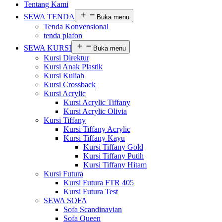
Tentang Kami
SEWA TENDA
Buka menu
Tenda Konvensional
tenda plafon
SEWA KURSI
Buka menu
Kursi Direktur
Kursi Anak Plastik
Kursi Kuliah
Kursi Crossback
Kursi Acrylic
Kursi Acrylic Tiffany
Kursi Acrylic Olivia
Kursi Tiffany
Kursi Tiffany Acrylic
Kursi Tiffany Kayu
Kursi Tiffany Gold
Kursi Tiffany Putih
Kursi Tiffany Hitam
Kursi Futura
Kursi Futura FTR 405
Kursi Futura Test
SEWA SOFA
Sofa Scandinavian
Sofa Queen