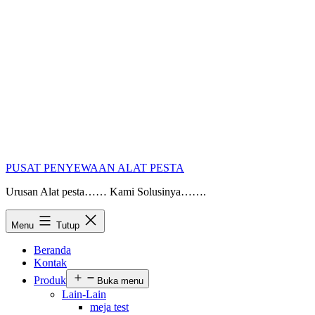
PUSAT PENYEWAAN ALAT PESTA
Urusan Alat pesta…… Kami Solusinya…….
Menu
Tutup
Beranda
Kontak
Produk
Buka menu
Lain-Lain
meja test