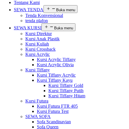
Tentang Kami
SEWA TENDA
Buka menu
Tenda Konvensional
tenda plafon
SEWA KURSI
Buka menu
Kursi Direktur
Kursi Anak Plastik
Kursi Kuliah
Kursi Crossback
Kursi Acrylic
Kursi Acrylic Tiffany
Kursi Acrylic Olivia
Kursi Tiffany
Kursi Tiffany Acrylic
Kursi Tiffany Kayu
Kursi Tiffany Gold
Kursi Tiffany Putih
Kursi Tiffany Hitam
Kursi Futura
Kursi Futura FTR 405
Kursi Futura Test
SEWA SOFA
Sofa Scandinavian
Sofa Queen