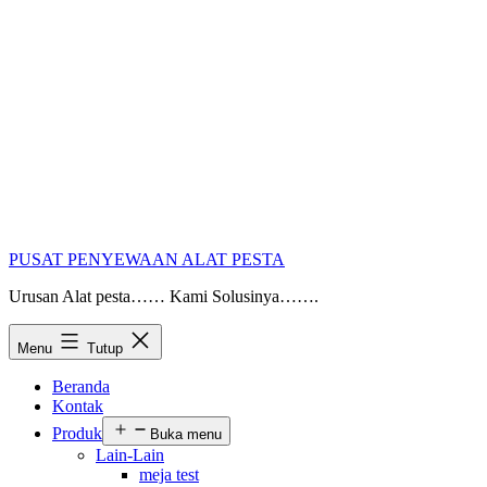
PUSAT PENYEWAAN ALAT PESTA
Urusan Alat pesta…… Kami Solusinya…….
Menu
Tutup
Beranda
Kontak
Produk
Buka menu
Lain-Lain
meja test