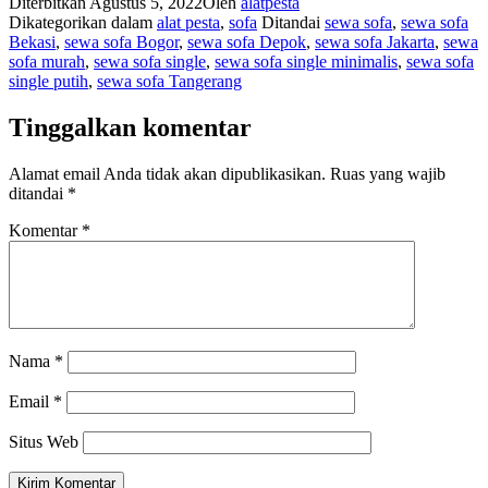
Diterbitkan
Agustus 5, 2022
Oleh
alatpesta
Dikategorikan dalam
alat pesta
,
sofa
Ditandai
sewa sofa
,
sewa sofa
Bekasi
,
sewa sofa Bogor
,
sewa sofa Depok
,
sewa sofa Jakarta
,
sewa
sofa murah
,
sewa sofa single
,
sewa sofa single minimalis
,
sewa sofa
single putih
,
sewa sofa Tangerang
Tinggalkan komentar
Alamat email Anda tidak akan dipublikasikan.
Ruas yang wajib
ditandai
*
Komentar
*
Nama
*
Email
*
Situs Web