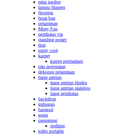
mini garden
lampu filamen
flooring
bean bag
pelaminan
Misty Fan
pembatas vip
standing poster
tirai
misty cool
karpet
karpet permadani
pita peresmian
dekorasi pelaminan
tiang antrian
tiang antrian bludru
tiang antrian stainless
tiang pembatas
backdrop
gubugan
barstool
gong
panggung
podium
toilet portable