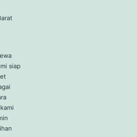
sewa
mi siap
et
agai
ara
 kami
min
ihan