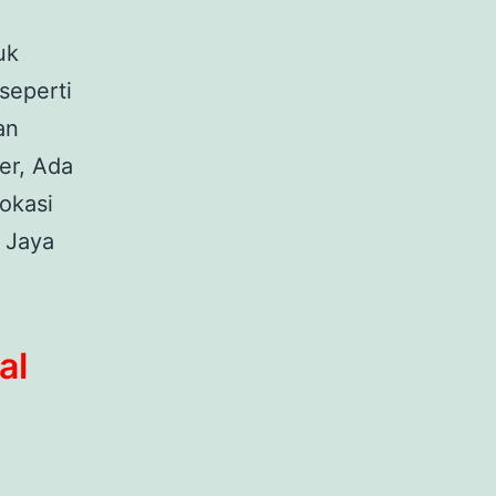
uk
seperti
an
er, Ada
okasi
 Jaya
al