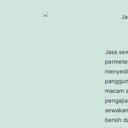
Jasa sew
permete
menyedia
panggun
macam ac
pengajia
sewakan 
bersih d