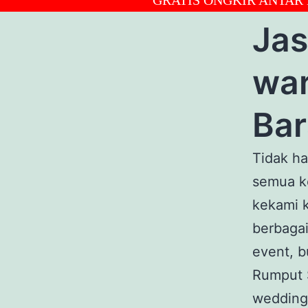
Jas
war
Bar
Tidak h
semua ke
kekami 
berbagai
event, b
Rumput S
wedding 