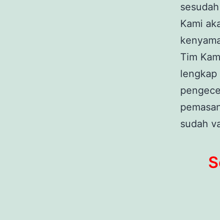
sesudah
Kami ak
kenyama
Tim Kam
lengkap 
pengece
pemasan
sudah v
S