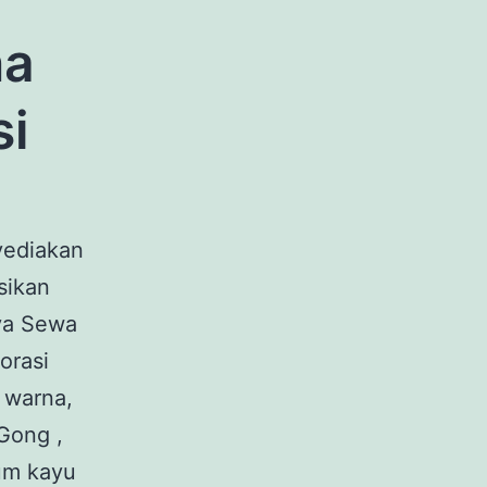
na
si
yediakan
sikan
ya Sewa
orasi
 warna,
Gong ,
ium kayu