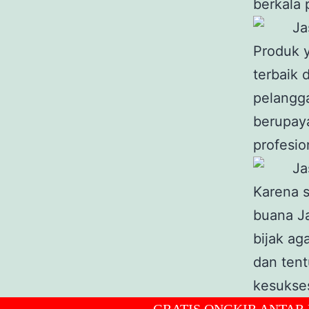
berkala 
Produk 
terbaik 
pelangga
berupay
profesio
Karena 
buana J
bijak ag
dan tent
kesukse
GRATIS ONGKIR ANTAR DAN 