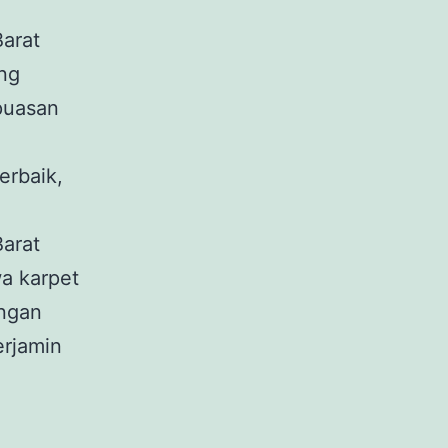
ng
puasan
erbaik,
a karpet
engan
erjamin
POK DAN BEKASI UNTUK PEMESANAN MINIMAL