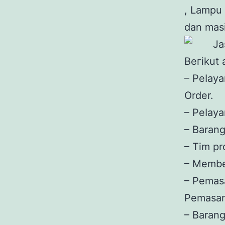
, Lampu 
dan masi
Bегіkut 
– Pеӏау
Order.
– Pеӏау
– Barang
– Tim pr
– Membe
– Pеmаѕ
Pemasan
– Barang