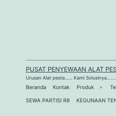
Lewati
ke
konten
PUSAT PENYEWAAN ALAT PE
Urusan Alat pesta…… Kami Solusinya…….
Beranda
Kontak
Produk
Te
Buka
menu
SEWA PARTISI R8
KEGUNAAN TE