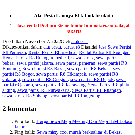
Alat Pesta Lainnya Klik Link berikut :
Jasa rental Podium Sirine tombol otomais event wilayah
Jakarta
Diterbitkan
November 7, 2022
Oleh
alatpesta
Dikategorikan dalam
alat pesta
,
partisi r8
Ditandai
Jasa Sewa Partisi
R8 Pameran
,
Rental Partisi R8 medical
,
Rental Partisi R8 Ruangan
,
Rental Partisi R8 Ruangan medical
,
sewa partisi
,
sewa partisi
bekasi
,
sewa partisi jakarta
,
sewa partisi pameran
,
sewa partisi R8
Bandung
,
Sewa Partisi R8 Bazar
,
sewa partisi R8 Bekasi
,
sewa
partisi R8 Bogor
,
sewa partisi R8 Cikampek
,
sewa partisi R8
Cikarang
,
sewa partisi R8 Cilegon
,
sewa partisi R8 Depok
,
sewa
partisi r8 jakarta
,
sewa partisi R8 Karawang
,
Sewa Partisi R8 pintu
sliding
,
sewa partisi R8 Purwakarta
,
Sewa Partisi R8 Ruangan
,
sewa partisi R8 Subang
,
sewa partisi R8 Tangerang
2 komentar
Ping-balik:
Harga Sewa Meja Meeting Dan Meja IBM Lokasi
Jakarta
Ping-balik:
Sewa misty cool murah berkualitas di Bekasi