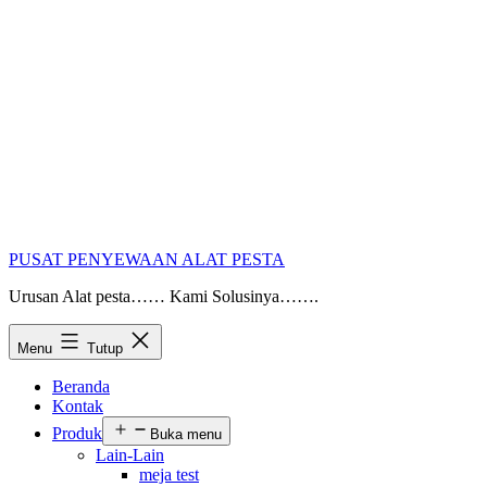
PUSAT PENYEWAAN ALAT PESTA
Urusan Alat pesta…… Kami Solusinya…….
Menu
Tutup
Beranda
Kontak
Produk
Buka menu
Lain-Lain
meja test