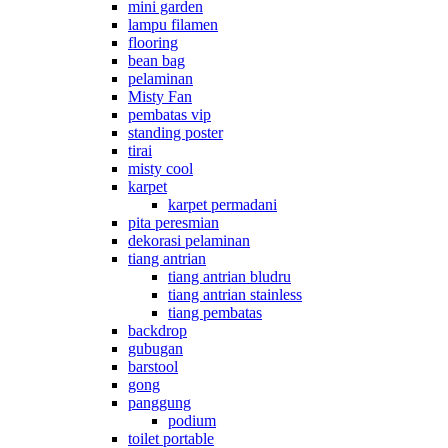
mini garden
lampu filamen
flooring
bean bag
pelaminan
Misty Fan
pembatas vip
standing poster
tirai
misty cool
karpet
karpet permadani
pita peresmian
dekorasi pelaminan
tiang antrian
tiang antrian bludru
tiang antrian stainless
tiang pembatas
backdrop
gubugan
barstool
gong
panggung
podium
toilet portable