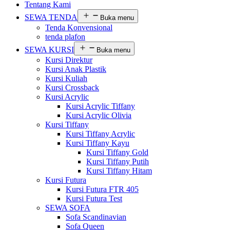
Tentang Kami
SEWA TENDA
Buka menu
Tenda Konvensional
tenda plafon
SEWA KURSI
Buka menu
Kursi Direktur
Kursi Anak Plastik
Kursi Kuliah
Kursi Crossback
Kursi Acrylic
Kursi Acrylic Tiffany
Kursi Acrylic Olivia
Kursi Tiffany
Kursi Tiffany Acrylic
Kursi Tiffany Kayu
Kursi Tiffany Gold
Kursi Tiffany Putih
Kursi Tiffany Hitam
Kursi Futura
Kursi Futura FTR 405
Kursi Futura Test
SEWA SOFA
Sofa Scandinavian
Sofa Queen