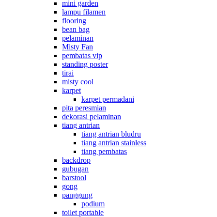
mini garden
lampu filamen
flooring
bean bag
pelaminan
Misty Fan
pembatas vip
standing poster
tirai
misty cool
karpet
karpet permadani
pita peresmian
dekorasi pelaminan
tiang antrian
tiang antrian bludru
tiang antrian stainless
tiang pembatas
backdrop
gubugan
barstool
gong
panggung
podium
toilet portable