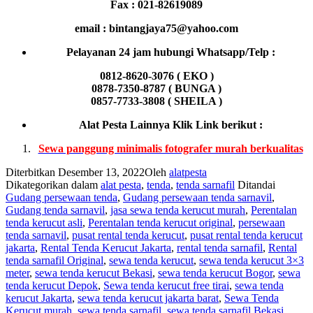
Fax : 021-82619089
email : bintangjaya75@yahoo.com
Pelayanan 24 jam hubungi Whatsapp/Telp :
0812-8620-3076 ( EKO )
0878-7350-8787 ( BUNGA )
0857-7733-3808 ( SHEILA )
Alat Pesta Lainnya Klik Link berikut :
Sewa panggung minimalis fotografer murah berkualitas
Diterbitkan
Desember 13, 2022
Oleh
alatpesta
Dikategorikan dalam
alat pesta
,
tenda
,
tenda sarnafil
Ditandai
Gudang persewaan tenda
,
Gudang persewaan tenda sarnavil
,
Gudang tenda sarnavil
,
jasa sewa tenda kerucut murah
,
Perentalan
tenda kerucut asli
,
Perentalan tenda kerucut original
,
persewaan
tenda sarnavil
,
pusat rental tenda kerucut
,
pusat rental tenda kerucut
jakarta
,
Rental Tenda Kerucut Jakarta
,
rental tenda sarnafil
,
Rental
tenda sarnafil Original
,
sewa tenda kerucut
,
sewa tenda kerucut 3×3
meter
,
sewa tenda kerucut Bekasi
,
sewa tenda kerucut Bogor
,
sewa
tenda kerucut Depok
,
Sewa tenda kerucut free tirai
,
sewa tenda
kerucut Jakarta
,
sewa tenda kerucut jakarta barat
,
Sewa Tenda
Kerucut murah
,
sewa tenda sarnafil
,
sewa tenda sarnafil Bekasi
,