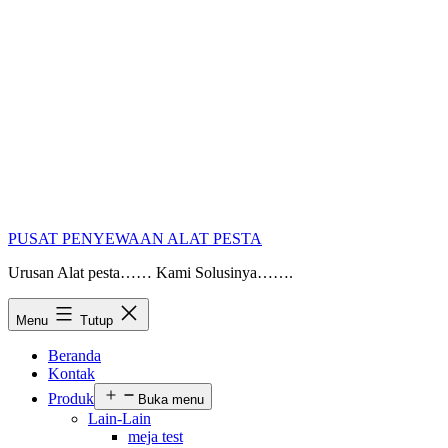
PUSAT PENYEWAAN ALAT PESTA
Urusan Alat pesta…… Kami Solusinya…….
Menu
Tutup
Beranda
Kontak
Produk
Buka menu
Lain-Lain
meja test