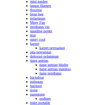
mini garden
lampu filamen
flooring
bean bag
pelaminan
Misty Fan
pembatas vip
standing poster
tirai
misty cool
karpet
karpet permadani
pita peresmian
dekorasi pelaminan
tiang antrian
tiang antrian bludru
tiang antrian stainless
tiang pembatas
backdrop
gubugan
barstool
gong
panggung
podium
toilet portable