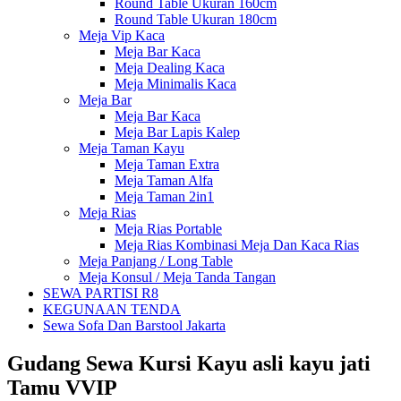
Round Table Ukuran 160cm
Round Table Ukuran 180cm
Meja Vip Kaca
Meja Bar Kaca
Meja Dealing Kaca
Meja Minimalis Kaca
Meja Bar
Meja Bar Kaca
Meja Bar Lapis Kalep
Meja Taman Kayu
Meja Taman Extra
Meja Taman Alfa
Meja Taman 2in1
Meja Rias
Meja Rias Portable
Meja Rias Kombinasi Meja Dan Kaca Rias
Meja Panjang / Long Table
Meja Konsul / Meja Tanda Tangan
SEWA PARTISI R8
KEGUNAAN TENDA
Sewa Sofa Dan Barstool Jakarta
Gudang Sewa Kursi Kayu asli kayu jati
Tamu VVIP