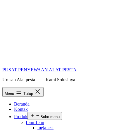
PUSAT PENYEWAAN ALAT PESTA
Urusan Alat pesta…… Kami Solusinya…….
Menu
Tutup
Beranda
Kontak
Produk
Buka menu
Lain-Lain
meja test