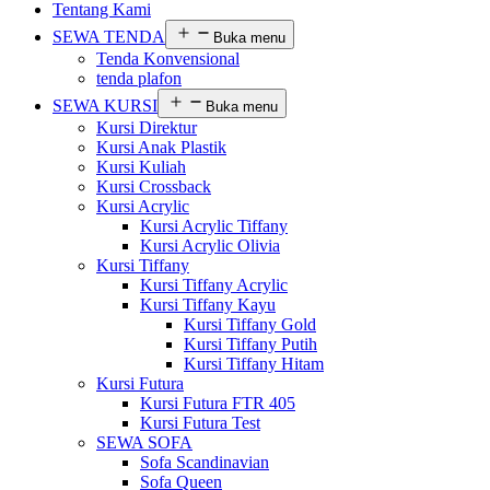
Tentang Kami
SEWA TENDA
Buka menu
Tenda Konvensional
tenda plafon
SEWA KURSI
Buka menu
Kursi Direktur
Kursi Anak Plastik
Kursi Kuliah
Kursi Crossback
Kursi Acrylic
Kursi Acrylic Tiffany
Kursi Acrylic Olivia
Kursi Tiffany
Kursi Tiffany Acrylic
Kursi Tiffany Kayu
Kursi Tiffany Gold
Kursi Tiffany Putih
Kursi Tiffany Hitam
Kursi Futura
Kursi Futura FTR 405
Kursi Futura Test
SEWA SOFA
Sofa Scandinavian
Sofa Queen