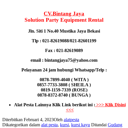
CV.Bintang Jaya
Solution Party Equipment Rental
Jln. Siti 1 No.40 Mustika Jaya Bekasi
Tlp : 021-82619088/021-82601199
Fax : 021-82619089
email : bintangjaya75@yahoo.com
Pelayanan 24 jam hubungi Whatsapp/Telp :
0878-7899-4040 ( WITA )
0857-7733-3808 ( SHEILA )
0819-1159-7339 (ROSE)
0878-8372-8740 ( BUNGA )
Alat Pesta Lainnya Klik Link berikut ini :
>>> Klik Disini
<<<
Diterbitkan
Februari 4, 2023
Oleh
alatpesta
Dikategorikan dalam
alat pesta
,
kursi
,
kursi kayu
Ditandai
Gudang