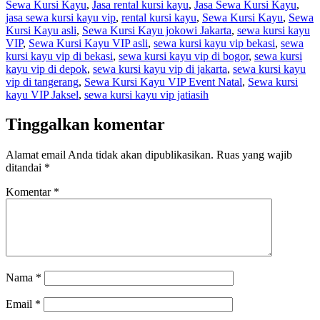
Sewa Kursi Kayu
,
Jasa rental kursi kayu
,
Jasa Sewa Kursi Kayu
,
jasa sewa kursi kayu vip
,
rental kursi kayu
,
Sewa Kursi Kayu
,
Sewa
Kursi Kayu asli
,
Sewa Kursi Kayu jokowi Jakarta
,
sewa kursi kayu
VIP
,
Sewa Kursi Kayu VIP asli
,
sewa kursi kayu vip bekasi
,
sewa
kursi kayu vip di bekasi
,
sewa kursi kayu vip di bogor
,
sewa kursi
kayu vip di depok
,
sewa kursi kayu vip di jakarta
,
sewa kursi kayu
vip di tangerang
,
Sewa Kursi Kayu VIP Event Natal
,
Sewa kursi
kayu VIP Jaksel
,
sewa kursi kayu vip jatiasih
Tinggalkan komentar
Alamat email Anda tidak akan dipublikasikan.
Ruas yang wajib
ditandai
*
Komentar
*
Nama
*
Email
*