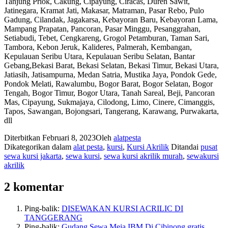
Tanjung Priok, Cakung, Cipayung, Ciracas, Duren Sawit,
Jatinegara, Kramat Jati, Makasar, Matraman, Pasar Rebo, Pulo
Gadung, Cilandak, Jagakarsa, Kebayoran Baru, Kebayoran Lama,
Mampang Prapatan, Pancoran, Pasar Minggu, Pesanggrahan,
Setiabudi, Tebet, Cengkareng, Grogol Petamburan, Taman Sari,
Tambora, Kebon Jeruk, Kalideres, Palmerah, Kembangan,
Kepulauan Seribu Utara, Kepulauan Seribu Selatan, Bantar
Gebang,Bekasi Barat, Bekasi Selatan, Bekasi Timur, Bekasi Utara,
Jatiasih, Jatisampurna, Medan Satria, Mustika Jaya, Pondok Gede,
Pondok Melati, Rawalumbu, Bogor Barat, Bogor Selatan, Bogor
Tengah, Bogor Timur, Bogor Utara, Tanah Sareal, Beji, Pancoran
Mas, Cipayung, Sukmajaya, Cilodong, Limo, Cinere, Cimanggis,
Tapos, Sawangan, Bojongsari, Tangerang, Karawang, Purwakarta,
dll
Diterbitkan
Februari 8, 2023
Oleh
alatpesta
Dikategorikan dalam
alat pesta
,
kursi
,
Kursi Akrilik
Ditandai
pusat
sewa kursi jakarta
,
sewa kursi
,
sewa kursi akrilik murah
,
sewakursi
akrilik
2 komentar
Ping-balik:
DISEWAKAN KURSI ACRILIC DI
TANGGERANG
Ping-balik:
Gudang Sewa Meja IBM Di Cibinong gratis