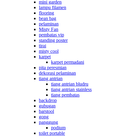
mini garden
lampu filamen
flooring
bean bag
pelaminan
Misty Fan
pembatas vip
standing poster
tirai
misty cool
karpet
karpet permadani
pita peresmian
dekorasi pelaminan
tiang antrian
tiang antrian bludru
tiang antrian stainless
tiang pembatas
backdrop
gubugan
barstool
gong
panggung
podium
toilet portable