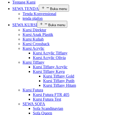
Tentang Kami
SEWA TENDA
Buka menu
Tenda Konvensional
tenda plafon
SEWA KURSI
Buka menu
Kursi Direktur
Kursi Anak Plastik
Kursi Kuliah
Kursi Crossback
Kursi Acrylic
Kursi Acrylic Tiffany
Kursi Acrylic Olivia
Kursi Tiffany
Kursi Tiffany Acrylic
Kursi Tiffany Kayu
Kursi Tiffany Gold
Kursi Tiffany Putih
Kursi Tiffany Hitam
Kursi Futura
Kursi Futura FTR 405
Kursi Futura Test
SEWA SOFA
Sofa Scandinavian
Sofa Queen