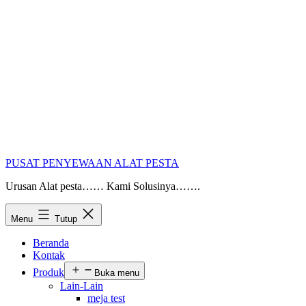
PUSAT PENYEWAAN ALAT PESTA
Urusan Alat pesta…… Kami Solusinya…….
Menu
Tutup
Beranda
Kontak
Produk
Buka menu
Lain-Lain
meja test