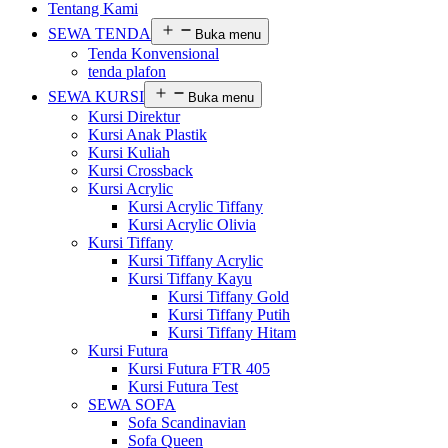
Tentang Kami
SEWA TENDA
Buka menu
Tenda Konvensional
tenda plafon
SEWA KURSI
Buka menu
Kursi Direktur
Kursi Anak Plastik
Kursi Kuliah
Kursi Crossback
Kursi Acrylic
Kursi Acrylic Tiffany
Kursi Acrylic Olivia
Kursi Tiffany
Kursi Tiffany Acrylic
Kursi Tiffany Kayu
Kursi Tiffany Gold
Kursi Tiffany Putih
Kursi Tiffany Hitam
Kursi Futura
Kursi Futura FTR 405
Kursi Futura Test
SEWA SOFA
Sofa Scandinavian
Sofa Queen