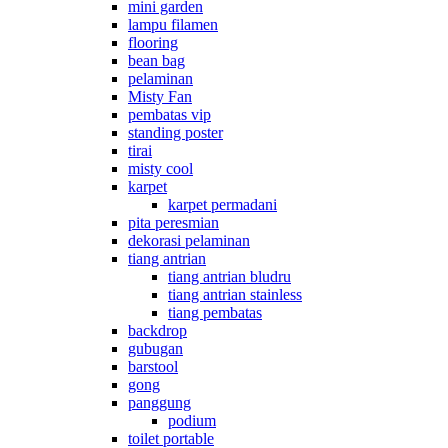
mini garden
lampu filamen
flooring
bean bag
pelaminan
Misty Fan
pembatas vip
standing poster
tirai
misty cool
karpet
karpet permadani
pita peresmian
dekorasi pelaminan
tiang antrian
tiang antrian bludru
tiang antrian stainless
tiang pembatas
backdrop
gubugan
barstool
gong
panggung
podium
toilet portable