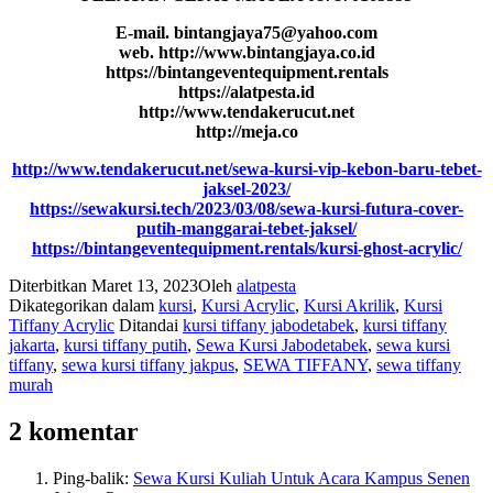
E-mail. bintangjaya75@yahoo.com
web. http://www.bintangjaya.co.id
https://bintangeventequipment.rentals
https://alatpesta.id
http://www.tendakerucut.net
http://meja.co
http://www.tendakerucut.net/sewa-kursi-vip-kebon-baru-tebet-
jaksel-2023/
https://sewakursi.tech/2023/03/08/sewa-kursi-futura-cover-
putih-manggarai-tebet-jaksel/
https://bintangeventequipment.rentals/kursi-ghost-acrylic/
Diterbitkan
Maret 13, 2023
Oleh
alatpesta
Dikategorikan dalam
kursi
,
Kursi Acrylic
,
Kursi Akrilik
,
Kursi
Tiffany Acrylic
Ditandai
kursi tiffany jabodetabek
,
kursi tiffany
jakarta
,
kursi tiffany putih
,
Sewa Kursi Jabodetabek
,
sewa kursi
tiffany
,
sewa kursi tiffany jakpus
,
SEWA TIFFANY
,
sewa tiffany
murah
2 komentar
Ping-balik:
Sewa Kursi Kuliah Untuk Acara Kampus Senen