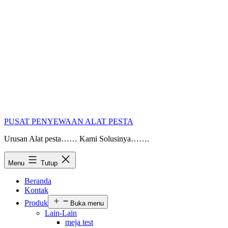
PUSAT PENYEWAAN ALAT PESTA
Urusan Alat pesta…… Kami Solusinya…….
Menu
Tutup
Beranda
Kontak
Produk
Buka menu
Lain-Lain
meja test