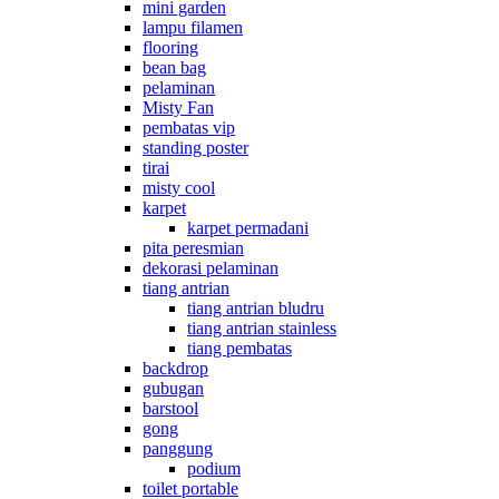
mini garden
lampu filamen
flooring
bean bag
pelaminan
Misty Fan
pembatas vip
standing poster
tirai
misty cool
karpet
karpet permadani
pita peresmian
dekorasi pelaminan
tiang antrian
tiang antrian bludru
tiang antrian stainless
tiang pembatas
backdrop
gubugan
barstool
gong
panggung
podium
toilet portable