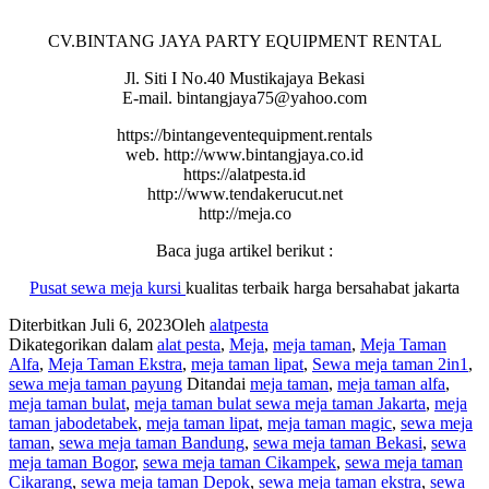
CV.BINTANG JAYA PARTY EQUIPMENT RENTAL
Jl. Siti I No.40 Mustikajaya Bekasi
E-mail. bintangjaya75@yahoo.com
https://bintangeventequipment.rentals
web. http://www.bintangjaya.co.id
https://alatpesta.id
http://www.tendakerucut.net
http://meja.co
Baca juga artikel berikut :
Pusat
sewa
meja
kursi
kualitas terbaik harga bersahabat jakarta
Diterbitkan
Juli 6, 2023
Oleh
alatpesta
Dikategorikan dalam
alat pesta
,
Meja
,
meja taman
,
Meja Taman
Alfa
,
Meja Taman Ekstra
,
meja taman lipat
,
Sewa meja taman 2in1
,
sewa meja taman payung
Ditandai
meja taman
,
meja taman alfa
,
meja taman bulat
,
meja taman bulat sewa meja taman Jakarta
,
meja
taman jabodetabek
,
meja taman lipat
,
meja taman magic
,
sewa meja
taman
,
sewa meja taman Bandung
,
sewa meja taman Bekasi
,
sewa
meja taman Bogor
,
sewa meja taman Cikampek
,
sewa meja taman
Cikarang
,
sewa meja taman Depok
,
sewa meja taman ekstra
,
sewa