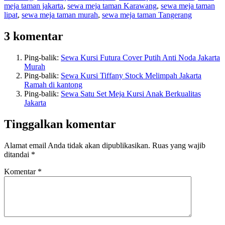
meja taman jakarta
,
sewa meja taman Karawang
,
sewa meja taman
lipat
,
sewa meja taman murah
,
sewa meja taman Tangerang
3 komentar
Ping-balik:
Sewa Kursi Futura Cover Putih Anti Noda Jakarta
Murah
Ping-balik:
Sewa Kursi Tiffany Stock Melimpah Jakarta
Ramah di kantong
Ping-balik:
Sewa Satu Set Meja Kursi Anak Berkualitas
Jakarta
Tinggalkan komentar
Alamat email Anda tidak akan dipublikasikan.
Ruas yang wajib
ditandai
*
Komentar
*