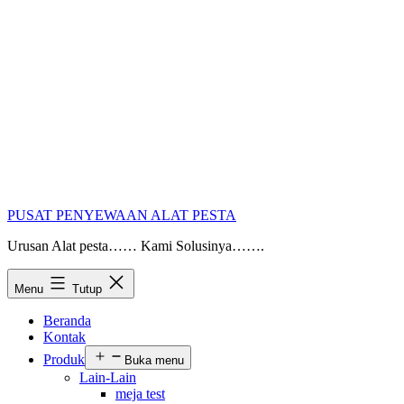
PUSAT PENYEWAAN ALAT PESTA
Urusan Alat pesta…… Kami Solusinya…….
Menu
Tutup
Beranda
Kontak
Produk
Buka menu
Lain-Lain
meja test