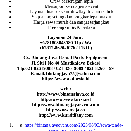
Crew berseragam rapih
Mensuport semua jenis event
Layanan luas ke seluruh wilayah jabodetabek
Siap antar, setting dan bongkar tepat waktu
Harga sewa murah dan sangat terjangkau
Free ongkir S&K berlaku
Layanan 24 Jam :
+6281808048580 Tlp / Wa
+62812-8620-3076 ( EKO )
Cv. Bintang Jaya Rental Party Equipment
Jl. Siti I No.40 Mustikajaya Bekasi
Tlp.021-82619088 / 021-82619089 / 021-82601199
E-mail. bintangjaya75@yahoo.com
https://www.alatpesta.id
web :
http://www.bintangjaya.co.id
http://www.sewakursi.net
http://www.bintangjayaevent.com
http://www.meja.co
http://www.kursitifany.com
a.
https://bintangjayaevent.com/2023/08/03/sewa-tenda-
kemayoran-jakarta-pusat/