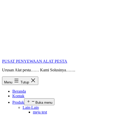
PUSAT PENYEWAAN ALAT PESTA
Urusan Alat pesta…… Kami Solusinya…….
Menu
Tutup
Beranda
Kontak
Produk
Buka menu
Lain-Lain
meja test