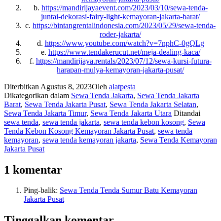
b.
https://mandirijayaevent.com/2023/03/10/sewa-tenda-
juntai-dekorasi-fairy-light-kemayoran-jakarta-barat/
c.
https://bintangrentalindonesia.com/2023/05/29/sewa-tenda-
roder-jakarta/
d.
https://www.youtube.com/watch?v=7nphC-0gQLg
e.
https://www.tendakerucut.net/meja-dealing-kaca/
f.
https://mandirijaya.rentals/2023/07/12/sewa-kursi-futura-
harapan-mulya-kemayoran-jakarta-pusat/
Diterbitkan
Agustus 8, 2023
Oleh
alatpesta
Dikategorikan dalam
Sewa Tenda Jakarta
,
Sewa Tenda Jakarta
Barat
,
Sewa Tenda Jakarta Pusat
,
Sewa Tenda Jakarta Selatan
,
Sewa Tenda Jakarta Timur
,
Sewa Tenda Jakarta Utara
Ditandai
sewa tenda
,
sewa tenda jakarta
,
sewa tenda kebon kosong
,
Sewa
Tenda Kebon Kosong Kemayoran Jakarta Pusat
,
sewa tenda
kemayoran
,
sewa tenda kemayoran jakarta
,
Sewa Tenda Kemayoran
Jakarta Pusat
1 komentar
Ping-balik:
Sewa Tenda Tenda Sumur Batu Kemayoran
Jakarta Pusat
Tinggalkan komentar