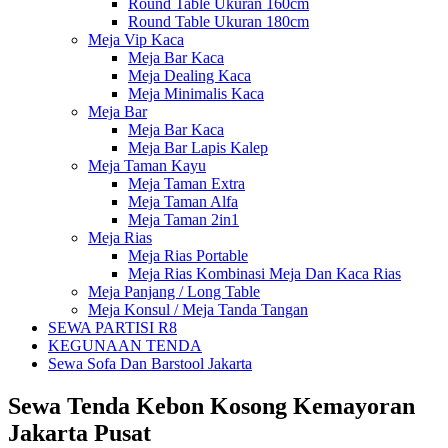
Round Table Ukuran 160cm
Round Table Ukuran 180cm
Meja Vip Kaca
Meja Bar Kaca
Meja Dealing Kaca
Meja Minimalis Kaca
Meja Bar
Meja Bar Kaca
Meja Bar Lapis Kalep
Meja Taman Kayu
Meja Taman Extra
Meja Taman Alfa
Meja Taman 2in1
Meja Rias
Meja Rias Portable
Meja Rias Kombinasi Meja Dan Kaca Rias
Meja Panjang / Long Table
Meja Konsul / Meja Tanda Tangan
SEWA PARTISI R8
KEGUNAAN TENDA
Sewa Sofa Dan Barstool Jakarta
Sewa Tenda Kebon Kosong Kemayoran
Jakarta Pusat