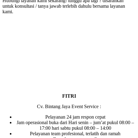
Hubungi layanan kami sekarang! tunggu apa lagi ? disarankan
untuk konsultasi / tanya jawab terlebih dahulu bersama layanan
kami.
FITRI
Cv. Bintang Jaya Event Service :
Pelayanan 24 jam respon cepat
Jam operasional buka dari Hari senin – jum’at pukul 08:00 –
17:00 hari sabtu pukul 08:00 – 14:00
Pelayanan team profesional, terlatih dan ramah