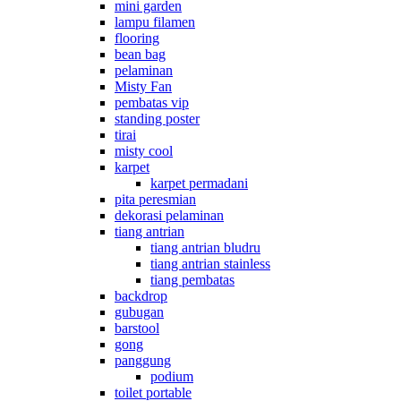
mini garden
lampu filamen
flooring
bean bag
pelaminan
Misty Fan
pembatas vip
standing poster
tirai
misty cool
karpet
karpet permadani
pita peresmian
dekorasi pelaminan
tiang antrian
tiang antrian bludru
tiang antrian stainless
tiang pembatas
backdrop
gubugan
barstool
gong
panggung
podium
toilet portable