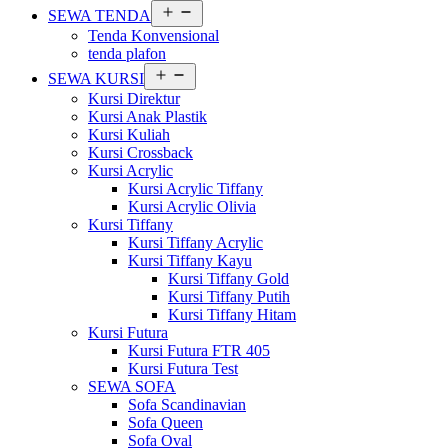
Buka
SEWA TENDA
menu
Tenda Konvensional
tenda plafon
Buka
SEWA KURSI
menu
Kursi Direktur
Kursi Anak Plastik
Kursi Kuliah
Kursi Crossback
Kursi Acrylic
Kursi Acrylic Tiffany
Kursi Acrylic Olivia
Kursi Tiffany
Kursi Tiffany Acrylic
Kursi Tiffany Kayu
Kursi Tiffany Gold
Kursi Tiffany Putih
Kursi Tiffany Hitam
Kursi Futura
Kursi Futura FTR 405
Kursi Futura Test
SEWA SOFA
Sofa Scandinavian
Sofa Queen
Sofa Oval