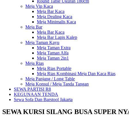
Round Table Ukuran 180cm
Meja Vip Kaca
Meja Bar Kaca
Meja Dealing Kaca
Meja Minimalis Kaca
Meja Bar
Meja Bar Kaca
Meja Bar Lapis Kalep
Meja Taman Kayu
Meja Taman Extra
Meja Taman Alfa
Meja Taman 2in1
Meja Rias
Meja Rias Portable
Meja Rias Kombinasi Meja Dan Kaca Rias
Meja Panjang / Long Table
Meja Konsul / Meja Tanda Tangan
SEWA PARTISI R8
KEGUNAAN TENDA
Sewa Sofa Dan Barstool Jakarta
SEWA KURSI SILANG BUSA SUPER N