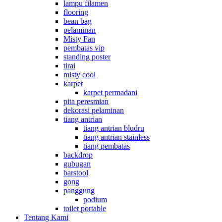
lampu filamen
flooring
bean bag
pelaminan
Misty Fan
pembatas vip
standing poster
tirai
misty cool
karpet
karpet permadani
pita peresmian
dekorasi pelaminan
tiang antrian
tiang antrian bludru
tiang antrian stainless
tiang pembatas
backdrop
gubugan
barstool
gong
panggung
podium
toilet portable
Tentang Kami