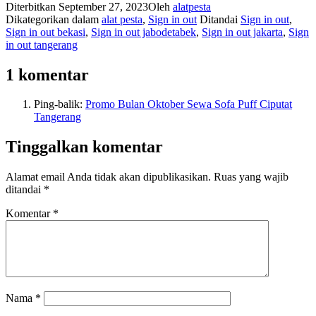
Diterbitkan
September 27, 2023
Oleh
alatpesta
Dikategorikan dalam
alat pesta
,
Sign in out
Ditandai
Sign in out
,
Sign in out bekasi
,
Sign in out jabodetabek
,
Sign in out jakarta
,
Sign
in out tangerang
1 komentar
Ping-balik:
Promo Bulan Oktober Sewa Sofa Puff Ciputat
Tangerang
Tinggalkan komentar
Alamat email Anda tidak akan dipublikasikan.
Ruas yang wajib
ditandai
*
Komentar
*
Nama
*