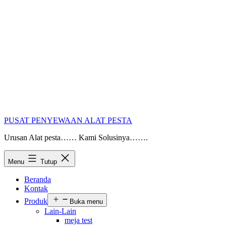
PUSAT PENYEWAAN ALAT PESTA
Urusan Alat pesta…… Kami Solusinya…….
Menu
Tutup
Beranda
Kontak
Produk
Buka menu
Lain-Lain
meja test