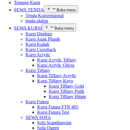
Tentang Kami
SEWA TENDA
Buka menu
Tenda Konvensional
tenda plafon
SEWA KURSI
Buka menu
Kursi Direktur
Kursi Anak Plastik
Kursi Kuliah
Kursi Crossback
Kursi Acrylic
Kursi Acrylic Tiffany
Kursi Acrylic Olivia
Kursi Tiffany
Kursi Tiffany Acrylic
Kursi Tiffany Kayu
Kursi Tiffany Gold
Kursi Tiffany Putih
Kursi Tiffany Hitam
Kursi Futura
Kursi Futura FTR 405
Kursi Futura Test
SEWA SOFA
Sofa Scandinavian
Sofa Queen