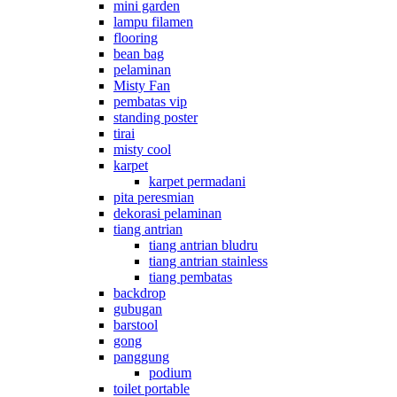
mini garden
lampu filamen
flooring
bean bag
pelaminan
Misty Fan
pembatas vip
standing poster
tirai
misty cool
karpet
karpet permadani
pita peresmian
dekorasi pelaminan
tiang antrian
tiang antrian bludru
tiang antrian stainless
tiang pembatas
backdrop
gubugan
barstool
gong
panggung
podium
toilet portable