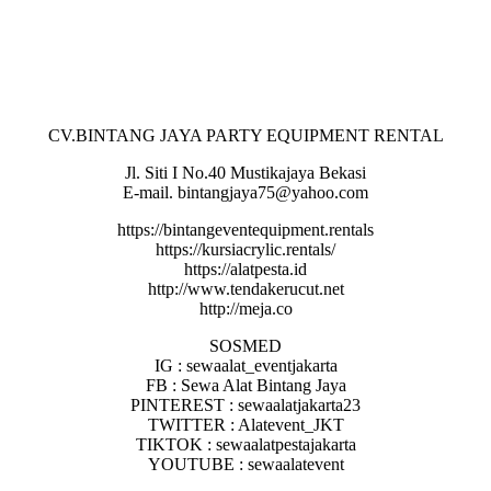
CV.BINTANG JAYA PARTY EQUIPMENT RENTAL
Jl. Siti I No.40 Mustikajaya Bekasi
E-mail. bintangjaya75@yahoo.com
https://bintangeventequipment.rentals
https://kursiacrylic.rentals/
https://alatpesta.id
http://www.tendakerucut.net
http://meja.co
SOSMED
IG : sewaalat_eventjakarta
FB : Sewa Alat Bintang Jaya
PINTEREST : sewaalatjakarta23
TWITTER : Alatevent_JKT
TIKTOK : sewaalatpestajakarta
YOUTUBE : sewaalatevent