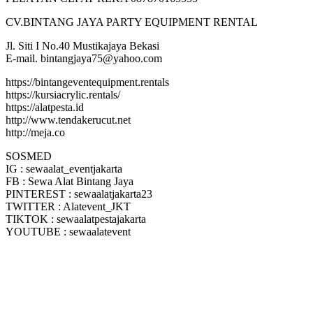
CV.BINTANG JAYA PARTY EQUIPMENT RENTAL
Jl. Siti I No.40 Mustikajaya Bekasi
E-mail. bintangjaya75@yahoo.com
https://bintangeventequipment.rentals
https://kursiacrylic.rentals/
https://alatpesta.id
http://www.tendakerucut.net
http://meja.co
SOSMED
IG : sewaalat_eventjakarta
FB : Sewa Alat Bintang Jaya
PINTEREST : sewaalatjakarta23
TWITTER : Alatevent_JKT
TIKTOK : sewaalatpestajakarta
YOUTUBE : sewaalatevent