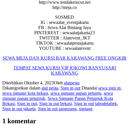
http://www.tendakerucut.net
http://meja.co
SOSMED
IG : sewaalat_eventjakarta
FB : Sewa Alat Bintang Jaya
PINTEREST : sewaalatjakarta23
TWITTER : Alatevent_JKT
TIKTOK : sewaalatpestajakarta
YOUTUBE : sewaalatevent
SEWA MEJA DAN KURSI BAR KARAWANG FREE ONGKIR
TEMPAT SEWA KURSI VIP JOKOWI BANYUSARI
KARAWANG
Diterbitkan
Oktober 4, 2023
Oleh
alatpesta
Dikategorikan dalam
alat pesta
,
Sign in out
Ditandai
sewa sign in
,
sewa signage kota bekasi
,
sewa signage papan petunju
,
sewa
signage papan petunjuk
,
Sewa Signage Papan Petunjuk Kota
Bekasi
,
Sign in out
,
Sign in out bekasi
,
Sign in out jabodetabek
,
Sign in out jakarta
,
Sign in out tangerang
,
signage
1 komentar