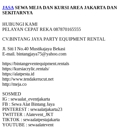
J
A
S
A
SEWA MEJA DAN KURSI AREA JAKARTA DAN
SEKITARNYA
HUBUNGI KAMI
PELAYAN CEPAT REKA 087870165555
CV.BINTANG JAYA PARTY EQUIPMENT RENTAL
Jl. Siti I No.40 Mustikajaya Bekasi
E-mail. bintangjaya75@yahoo.com
https://bintangeventequipment.rentals
https://kursiacrylic.rentals/
https://alatpesta.id
http://www.tendakerucut.net
http://meja.co
SOSMED
IG : sewaalat_eventjakarta
FB : Sewa Alat Bintang Jaya
PINTEREST : sewaalatjakarta23
TWITTER : Alatevent_JKT
TIKTOK : sewaalatpestajakarta
YOUTUBE : sewaalatevent