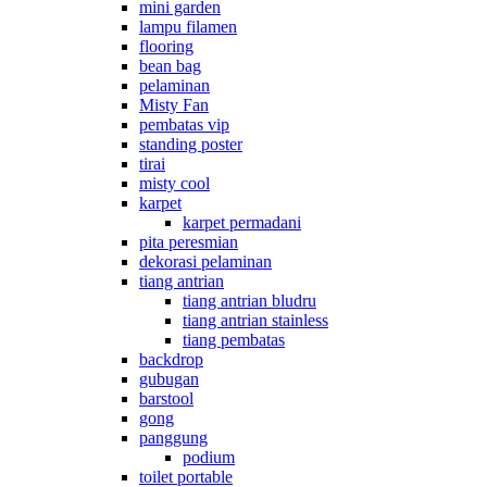
mini garden
lampu filamen
flooring
bean bag
pelaminan
Misty Fan
pembatas vip
standing poster
tirai
misty cool
karpet
karpet permadani
pita peresmian
dekorasi pelaminan
tiang antrian
tiang antrian bludru
tiang antrian stainless
tiang pembatas
backdrop
gubugan
barstool
gong
panggung
podium
toilet portable