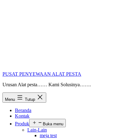
PUSAT PENYEWAAN ALAT PESTA
Urusan Alat pesta…… Kami Solusinya…….
Menu
Tutup
Beranda
Kontak
Produk
Buka menu
Lain-Lain
meja test