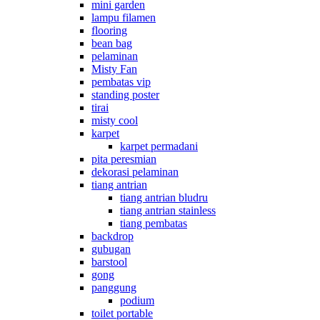
mini garden
lampu filamen
flooring
bean bag
pelaminan
Misty Fan
pembatas vip
standing poster
tirai
misty cool
karpet
karpet permadani
pita peresmian
dekorasi pelaminan
tiang antrian
tiang antrian bludru
tiang antrian stainless
tiang pembatas
backdrop
gubugan
barstool
gong
panggung
podium
toilet portable