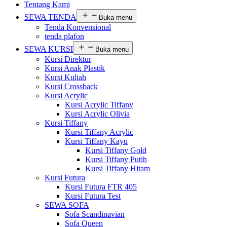
Tentang Kami
SEWA TENDA
Buka menu
Tenda Konvensional
tenda plafon
SEWA KURSI
Buka menu
Kursi Direktur
Kursi Anak Plastik
Kursi Kuliah
Kursi Crossback
Kursi Acrylic
Kursi Acrylic Tiffany
Kursi Acrylic Olivia
Kursi Tiffany
Kursi Tiffany Acrylic
Kursi Tiffany Kayu
Kursi Tiffany Gold
Kursi Tiffany Putih
Kursi Tiffany Hitam
Kursi Futura
Kursi Futura FTR 405
Kursi Futura Test
SEWA SOFA
Sofa Scandinavian
Sofa Queen