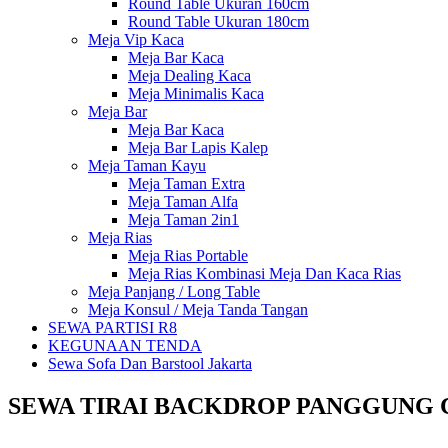
Round Table Ukuran 160cm
Round Table Ukuran 180cm
Meja Vip Kaca
Meja Bar Kaca
Meja Dealing Kaca
Meja Minimalis Kaca
Meja Bar
Meja Bar Kaca
Meja Bar Lapis Kalep
Meja Taman Kayu
Meja Taman Extra
Meja Taman Alfa
Meja Taman 2in1
Meja Rias
Meja Rias Portable
Meja Rias Kombinasi Meja Dan Kaca Rias
Meja Panjang / Long Table
Meja Konsul / Meja Tanda Tangan
SEWA PARTISI R8
KEGUNAAN TENDA
Sewa Sofa Dan Barstool Jakarta
SEWA TIRAI BACKDROP PANGGUNG 