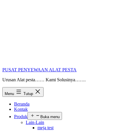
PUSAT PENYEWAAN ALAT PESTA
Urusan Alat pesta…… Kami Solusinya…….
Menu
Tutup
Beranda
Kontak
Produk
Buka menu
Lain-Lain
meja test