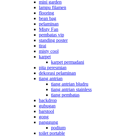
mini garden
lampu filamen
flooring
bean bag
pelaminan
Misty Fan
pembatas vip
standing poster
tirai
misty cool
karpet
karpet permadani
pita peresmian
dekorasi pelaminan
tiang antrian
tiang antrian bludru
tiang antrian stainless
tiang pembatas
backdrop
gubugan
barstool
gong
panggung
podium
toilet portable