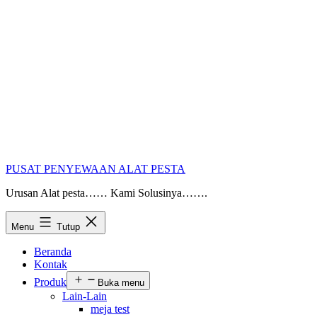
PUSAT PENYEWAAN ALAT PESTA
Urusan Alat pesta…… Kami Solusinya…….
Menu
Tutup
Beranda
Kontak
Produk
Buka menu
Lain-Lain
meja test