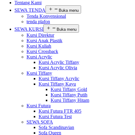
Tentang Kami
SEWA TENDA
Buka menu
Tenda Konvensional
tenda plafon
SEWA KURSI
Buka menu
Kursi Direktur
Kursi Anak Plastik
Kursi Kuliah
Kursi Crossback
Kursi Acrylic
Kursi Acrylic Tiffany
Kursi Acrylic Olivia
Kursi Tiffany
Kursi Tiffany Acrylic
Kursi Tiffany Kayu
Kursi Tiffany Gold
Kursi Tiffany Putih
Kursi Tiffany Hitam
Kursi Futura
Kursi Futura FTR 405
Kursi Futura Test
SEWA SOFA
Sofa Scandinavian
Sofa Queen