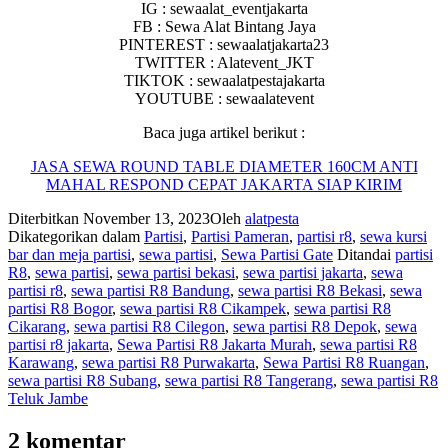
IG : sewaalat_eventjakarta
FB : Sewa Alat Bintang Jaya
PINTEREST : sewaalatjakarta23
TWITTER : Alatevent_JKT
TIKTOK : sewaalatpestajakarta
YOUTUBE : sewaalatevent
Baca juga artikel berikut :
JASA SEWA ROUND TABLE DIAMETER 160CM ANTI
MAHAL RESPOND CEPAT JAKARTA SIAP KIRIM
Diterbitkan
November 13, 2023
Oleh
alatpesta
Dikategorikan dalam
Partisi
,
Partisi Pameran
,
partisi r8
,
sewa kursi
bar dan meja partisi
,
sewa partisi
,
Sewa Partisi Gate
Ditandai
partisi
R8
,
sewa partisi
,
sewa partisi bekasi
,
sewa partisi jakarta
,
sewa
partisi r8
,
sewa partisi R8 Bandung
,
sewa partisi R8 Bekasi
,
sewa
partisi R8 Bogor
,
sewa partisi R8 Cikampek
,
sewa partisi R8
Cikarang
,
sewa partisi R8 Cilegon
,
sewa partisi R8 Depok
,
sewa
partisi r8 jakarta
,
Sewa Partisi R8 Jakarta Murah
,
sewa partisi R8
Karawang
,
sewa partisi R8 Purwakarta
,
Sewa Partisi R8 Ruangan
,
sewa partisi R8 Subang
,
sewa partisi R8 Tangerang
,
sewa partisi R8
Teluk Jambe
2 komentar