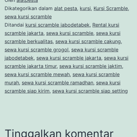
Dikategorikan dalam
alat pesta
,
kursi
,
Kursi Scramble
,
sewa kursi scramble
Ditandai
kursi scramble jabodetabek
,
Rental kursi
scramble jakarta
,
sewa kursi scramble
,
sewa kursi
scramble berkualitas
,
sewa kursi scramble cakung
,
sewa kursi scramble grogol
,
sewa kursi scramble
jabodetabek
,
sewa kursi scramble jakarta
,
sewa kursi
scramble jakarta timur
,
sewa kursi scramble jaktim
,
sewa kursi scramble mewah
,
sewa kursi scramble
murah
,
sewa kursi scramble ramadhan
,
sewa kursi
scramble siap kirim
,
sewa kursi scramble siap setting
Tinggalkan komentar