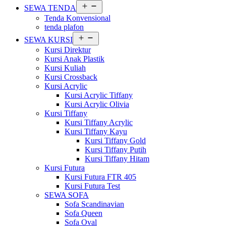
Buka
SEWA TENDA
menu
Tenda Konvensional
tenda plafon
Buka
SEWA KURSI
menu
Kursi Direktur
Kursi Anak Plastik
Kursi Kuliah
Kursi Crossback
Kursi Acrylic
Kursi Acrylic Tiffany
Kursi Acrylic Olivia
Kursi Tiffany
Kursi Tiffany Acrylic
Kursi Tiffany Kayu
Kursi Tiffany Gold
Kursi Tiffany Putih
Kursi Tiffany Hitam
Kursi Futura
Kursi Futura FTR 405
Kursi Futura Test
SEWA SOFA
Sofa Scandinavian
Sofa Queen
Sofa Oval