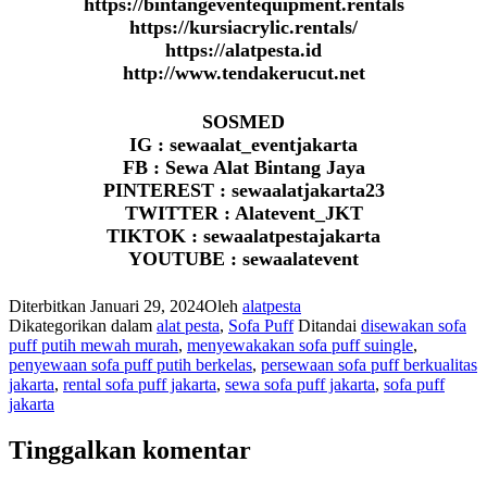
https://bintangeventequipment.rentals
https://kursiacrylic.rentals/
https://alatpesta.id
http://www.tendakerucut.net
SOSMED
IG : sewaalat_eventjakarta
FB : Sewa Alat Bintang Jaya
PINTEREST : sewaalatjakarta23
TWITTER : Alatevent_JKT
TIKTOK : sewaalatpestajakarta
YOUTUBE : sewaalatevent
Diterbitkan
Januari 29, 2024
Oleh
alatpesta
Dikategorikan dalam
alat pesta
,
Sofa Puff
Ditandai
disewakan sofa
puff putih mewah murah
,
menyewakakan sofa puff suingle
,
penyewaan sofa puff putih berkelas
,
persewaan sofa puff berkualitas
jakarta
,
rental sofa puff jakarta
,
sewa sofa puff jakarta
,
sofa puff
jakarta
Tinggalkan komentar