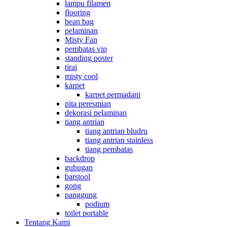
lampu filamen
flooring
bean bag
pelaminan
Misty Fan
pembatas vip
standing poster
tirai
misty cool
karpet
karpet permadani
pita peresmian
dekorasi pelaminan
tiang antrian
tiang antrian bludru
tiang antrian stainless
tiang pembatas
backdrop
gubugan
barstool
gong
panggung
podium
toilet portable
Tentang Kami