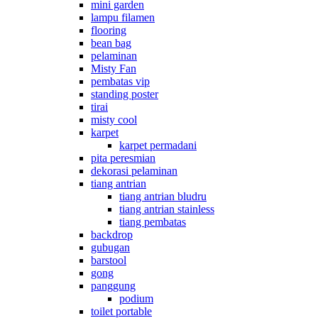
mini garden
lampu filamen
flooring
bean bag
pelaminan
Misty Fan
pembatas vip
standing poster
tirai
misty cool
karpet
karpet permadani
pita peresmian
dekorasi pelaminan
tiang antrian
tiang antrian bludru
tiang antrian stainless
tiang pembatas
backdrop
gubugan
barstool
gong
panggung
podium
toilet portable