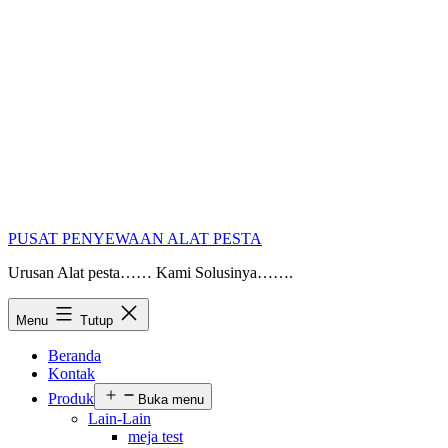
PUSAT PENYEWAAN ALAT PESTA
Urusan Alat pesta…… Kami Solusinya…….
Menu
Tutup
Beranda
Kontak
Produk
Buka menu
Lain-Lain
meja test