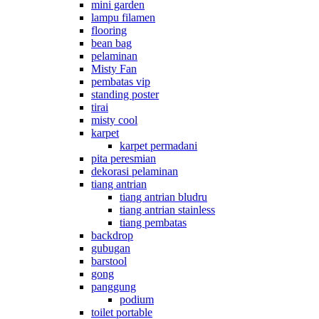
mini garden
lampu filamen
flooring
bean bag
pelaminan
Misty Fan
pembatas vip
standing poster
tirai
misty cool
karpet
karpet permadani
pita peresmian
dekorasi pelaminan
tiang antrian
tiang antrian bludru
tiang antrian stainless
tiang pembatas
backdrop
gubugan
barstool
gong
panggung
podium
toilet portable