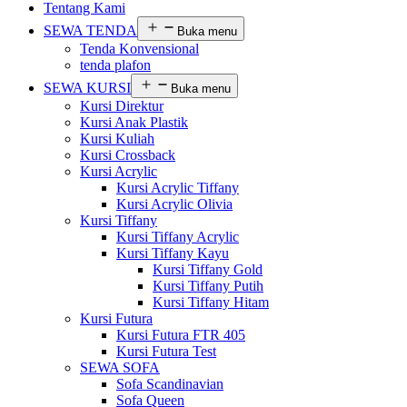
Tentang Kami
SEWA TENDA
Buka menu
Tenda Konvensional
tenda plafon
SEWA KURSI
Buka menu
Kursi Direktur
Kursi Anak Plastik
Kursi Kuliah
Kursi Crossback
Kursi Acrylic
Kursi Acrylic Tiffany
Kursi Acrylic Olivia
Kursi Tiffany
Kursi Tiffany Acrylic
Kursi Tiffany Kayu
Kursi Tiffany Gold
Kursi Tiffany Putih
Kursi Tiffany Hitam
Kursi Futura
Kursi Futura FTR 405
Kursi Futura Test
SEWA SOFA
Sofa Scandinavian
Sofa Queen