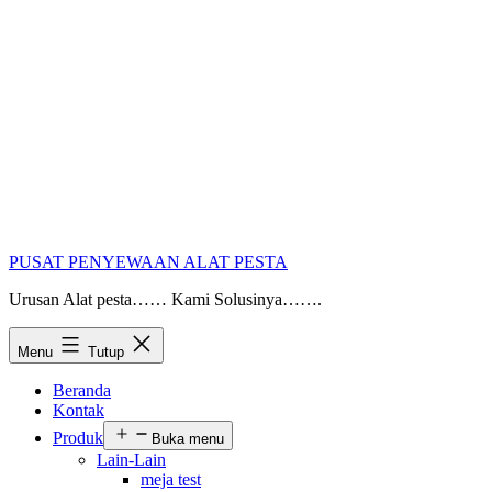
PUSAT PENYEWAAN ALAT PESTA
Urusan Alat pesta…… Kami Solusinya…….
Menu
Tutup
Beranda
Kontak
Produk
Buka menu
Lain-Lain
meja test