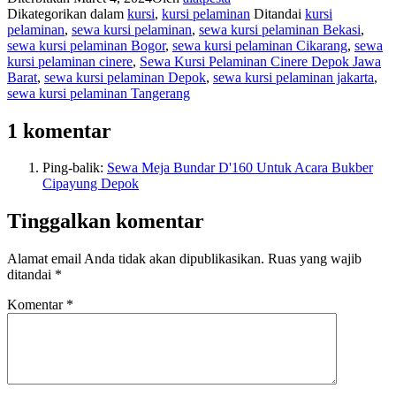
Dikategorikan dalam
kursi
,
kursi pelaminan
Ditandai
kursi
pelaminan
,
sewa kursi pelaminan
,
sewa kursi pelaminan Bekasi
,
sewa kursi pelaminan Bogor
,
sewa kursi pelaminan Cikarang
,
sewa
kursi pelaminan cinere
,
Sewa Kursi Pelaminan Cinere Depok Jawa
Barat
,
sewa kursi pelaminan Depok
,
sewa kursi pelaminan jakarta
,
sewa kursi pelaminan Tangerang
1 komentar
Ping-balik:
Sewa Meja Bundar D'160 Untuk Acara Bukber
Cipayung Depok
Tinggalkan komentar
Alamat email Anda tidak akan dipublikasikan.
Ruas yang wajib
ditandai
*
Komentar
*