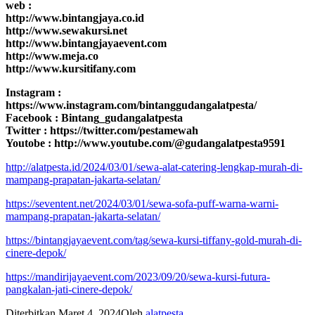
web :
http://www.bintangjaya.co.id
http://www.sewakursi.net
http://www.bintangjayaevent.com
http://www.meja.co
http://www.kursitifany.com
Instagram :
https://www.instagram.com/bintanggudangalatpesta/
Facebook : Bintang_gudangalatpesta
Twitter : https://twitter.com/pestamewah
Youtobe : http://www.youtube.com/@gudangalatpesta9591
http://alatpesta.id/2024/03/01/sewa-alat-catering-lengkap-murah-di-
mampang-prapatan-jakarta-selatan/
https://seventent.net/2024/03/01/sewa-sofa-puff-warna-warni-
mampang-prapatan-jakarta-selatan/
https://bintangjayaevent.com/tag/sewa-kursi-tiffany-gold-murah-di-
cinere-depok/
https://mandirijayaevent.com/2023/09/20/sewa-kursi-futura-
pangkalan-jati-cinere-depok/
Diterbitkan
Maret 4, 2024
Oleh
alatpesta