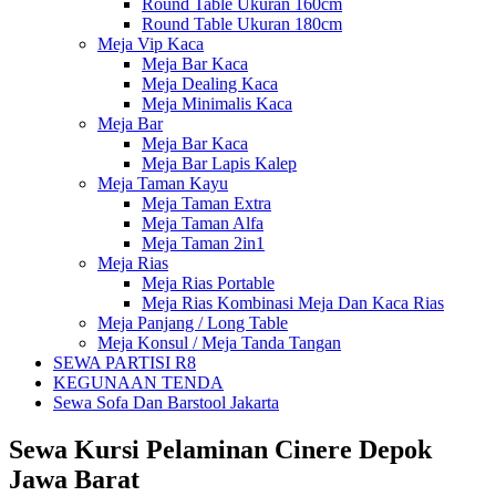
Round Table Ukuran 160cm
Round Table Ukuran 180cm
Meja Vip Kaca
Meja Bar Kaca
Meja Dealing Kaca
Meja Minimalis Kaca
Meja Bar
Meja Bar Kaca
Meja Bar Lapis Kalep
Meja Taman Kayu
Meja Taman Extra
Meja Taman Alfa
Meja Taman 2in1
Meja Rias
Meja Rias Portable
Meja Rias Kombinasi Meja Dan Kaca Rias
Meja Panjang / Long Table
Meja Konsul / Meja Tanda Tangan
SEWA PARTISI R8
KEGUNAAN TENDA
Sewa Sofa Dan Barstool Jakarta
Sewa Kursi Pelaminan Cinere Depok
Jawa Barat