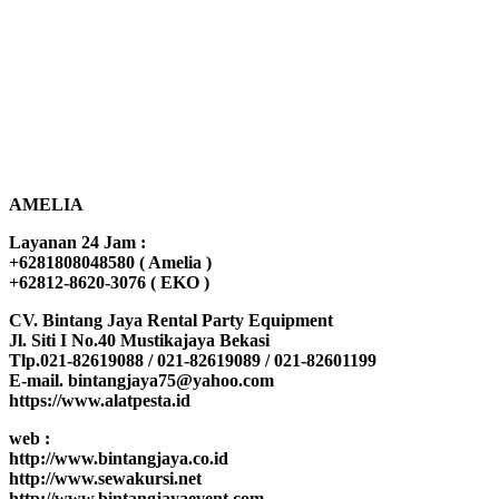
AMELIA
Layanan 24 Jam :
+6281808048580 ( Amelia )
+62812-8620-3076 ( EKO )
CV. Bintang Jaya Rental Party Equipment
Jl. Siti I No.40 Mustikajaya Bekasi
Tlp.021-82619088 / 021-82619089 / 021-82601199
E-mail. bintangjaya75@yahoo.com
https://www.alatpesta.id
web :
http://www.bintangjaya.co.id
http://www.sewakursi.net
http://www.bintangjayaevent.com