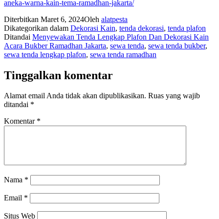
aneka-warna-kain-tema-ramadhan-jakarta/
Diterbitkan
Maret 6, 2024
Oleh
alatpesta
Dikategorikan dalam
Dekorasi Kain
,
tenda dekorasi
,
tenda plafon
Ditandai
Menyewakan Tenda Lengkap Plafon Dan Dekorasi Kain
Acara Bukber Ramadhan Jakarta
,
sewa tenda
,
sewa tenda bukber
,
sewa tenda lengkap plafon
,
sewa tenda ramadhan
Tinggalkan komentar
Alamat email Anda tidak akan dipublikasikan.
Ruas yang wajib
ditandai
*
Komentar
*
Nama
*
Email
*
Situs Web