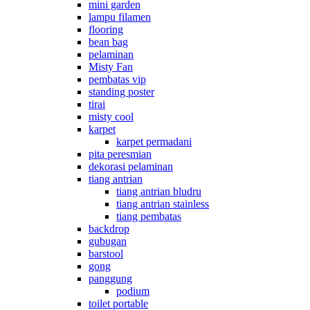
mini garden
lampu filamen
flooring
bean bag
pelaminan
Misty Fan
pembatas vip
standing poster
tirai
misty cool
karpet
karpet permadani
pita peresmian
dekorasi pelaminan
tiang antrian
tiang antrian bludru
tiang antrian stainless
tiang pembatas
backdrop
gubugan
barstool
gong
panggung
podium
toilet portable