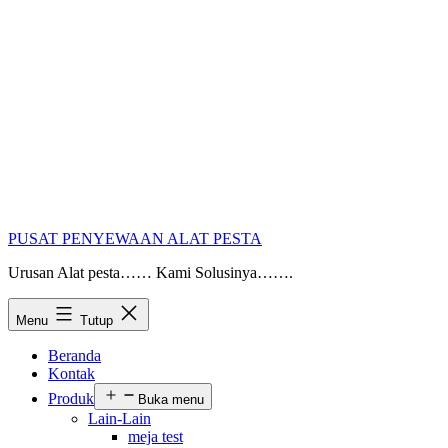
PUSAT PENYEWAAN ALAT PESTA
Urusan Alat pesta…… Kami Solusinya…….
Menu
Tutup
Beranda
Kontak
Produk
Buka menu
Lain-Lain
meja test