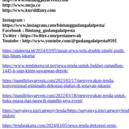
http://www.meja.co
http://www.kursitifany.com
Instagram :
https://www.instagram.com/bintanggudangalatpesta/
Facebook : Bintang_gudangalatpesta
Twitter : https://twitter.com/pestamewah
Youtobe : http://www.youtube.com/@gudangalatpesta9591
https://alatpesta.id/2024/03/05/pusat-sewa-sofa-double-single-putih-
dan-hitam-jakarta/
https://www.tendakerucut.net/sewa-tenda-untuk-bukber-ramadhan-
1445-h-siap-kirim-sawangan-depok/
https://mandirijayaevent.com/2023/02/17/menyewakan-tenda-
konvensional-minimalis-dekorasi-plafon-di-senayan-jakarta/
https://mandirijayaevent.com/2022/03/18/menyewakan-tenda-untuk-
buka-puasa-dan-tarawih-mandiri-jaya-event/
https://suryajaya.top/category/tenda/https://suryajaya.top/category/ten
plafon/
https://tendajakarta.com/2024/03/05/sewa-tenda-dekorasi-serut-