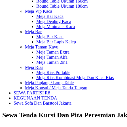
Round Table Ukuran 160cm
Round Table Ukuran 180cm
Meja Vip Kaca
Meja Bar Kaca
Meja Dealing Kaca
Meja Minimalis Kaca
Meja Bar
Meja Bar Kaca
Meja Bar Lapis Kalep
Meja Taman Kayu
Meja Taman Extra
Meja Taman Alfa
Meja Taman 2in1
Meja Rias
Meja Rias Portable
Meja Rias Kombinasi Meja Dan Kaca Rias
Meja Panjang / Long Table
Meja Konsul / Meja Tanda Tangan
SEWA PARTISI R8
KEGUNAAN TENDA
Sewa Sofa Dan Barstool Jakarta
Sewa Tenda Kursi Dan Pita Peresmian Jak