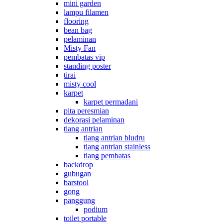
mini garden
lampu filamen
flooring
bean bag
pelaminan
Misty Fan
pembatas vip
standing poster
tirai
misty cool
karpet
karpet permadani
pita peresmian
dekorasi pelaminan
tiang antrian
tiang antrian bludru
tiang antrian stainless
tiang pembatas
backdrop
gubugan
barstool
gong
panggung
podium
toilet portable