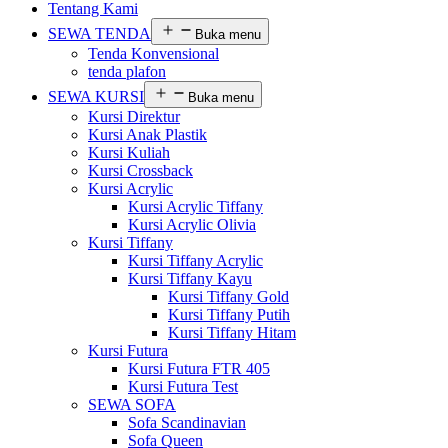
Tentang Kami
SEWA TENDA
Buka menu
Tenda Konvensional
tenda plafon
SEWA KURSI
Buka menu
Kursi Direktur
Kursi Anak Plastik
Kursi Kuliah
Kursi Crossback
Kursi Acrylic
Kursi Acrylic Tiffany
Kursi Acrylic Olivia
Kursi Tiffany
Kursi Tiffany Acrylic
Kursi Tiffany Kayu
Kursi Tiffany Gold
Kursi Tiffany Putih
Kursi Tiffany Hitam
Kursi Futura
Kursi Futura FTR 405
Kursi Futura Test
SEWA SOFA
Sofa Scandinavian
Sofa Queen