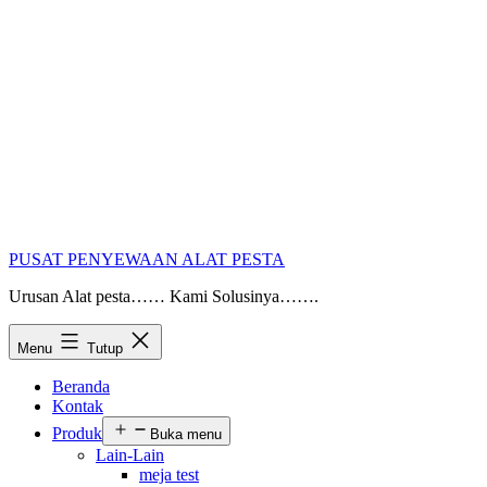
PUSAT PENYEWAAN ALAT PESTA
Urusan Alat pesta…… Kami Solusinya…….
Menu
Tutup
Beranda
Kontak
Produk
Buka menu
Lain-Lain
meja test