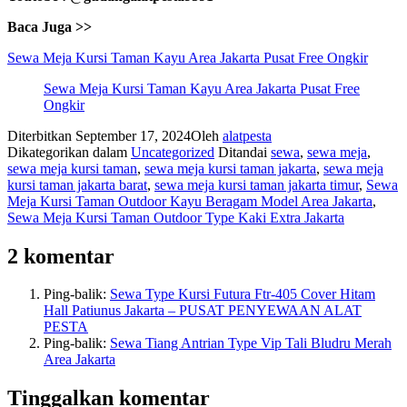
Baca Juga >>
Sewa Meja Kursi Taman Kayu Area Jakarta Pusat Free Ongkir
Sewa Meja Kursi Taman Kayu Area Jakarta Pusat Free
Ongkir
Diterbitkan
September 17, 2024
Oleh
alatpesta
Dikategorikan dalam
Uncategorized
Ditandai
sewa
,
sewa meja
,
sewa meja kursi taman
,
sewa meja kursi taman jakarta
,
sewa meja
kursi taman jakarta barat
,
sewa meja kursi taman jakarta timur
,
Sewa
Meja Kursi Taman Outdoor Kayu Beragam Model Area Jakarta
,
Sewa Meja Kursi Taman Outdoor Type Kaki Extra Jakarta
2 komentar
Ping-balik:
Sewa Type Kursi Futura Ftr-405 Cover Hitam
Hall Patiunus Jakarta – PUSAT PENYEWAAN ALAT
PESTA
Ping-balik:
Sewa Tiang Antrian Type Vip Tali Bludru Merah
Area Jakarta
Tinggalkan komentar