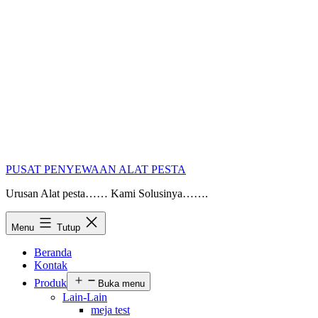
PUSAT PENYEWAAN ALAT PESTA
Urusan Alat pesta…… Kami Solusinya…….
Menu
Tutup
Beranda
Kontak
Produk
Buka menu
Lain-Lain
meja test