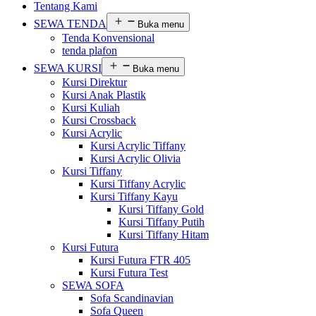
Tentang Kami
SEWA TENDA
Buka menu
Tenda Konvensional
tenda plafon
SEWA KURSI
Buka menu
Kursi Direktur
Kursi Anak Plastik
Kursi Kuliah
Kursi Crossback
Kursi Acrylic
Kursi Acrylic Tiffany
Kursi Acrylic Olivia
Kursi Tiffany
Kursi Tiffany Acrylic
Kursi Tiffany Kayu
Kursi Tiffany Gold
Kursi Tiffany Putih
Kursi Tiffany Hitam
Kursi Futura
Kursi Futura FTR 405
Kursi Futura Test
SEWA SOFA
Sofa Scandinavian
Sofa Queen