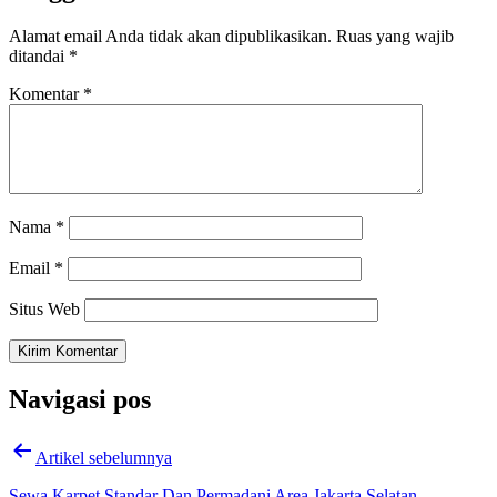
Alamat email Anda tidak akan dipublikasikan.
Ruas yang wajib
ditandai
*
Komentar
*
Nama
*
Email
*
Situs Web
Navigasi pos
Artikel sebelumnya
Sewa Karpet Standar Dan Permadani Area Jakarta Selatan