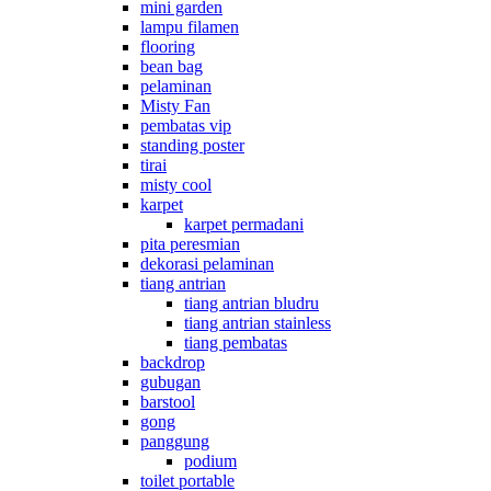
mini garden
lampu filamen
flooring
bean bag
pelaminan
Misty Fan
pembatas vip
standing poster
tirai
misty cool
karpet
karpet permadani
pita peresmian
dekorasi pelaminan
tiang antrian
tiang antrian bludru
tiang antrian stainless
tiang pembatas
backdrop
gubugan
barstool
gong
panggung
podium
toilet portable