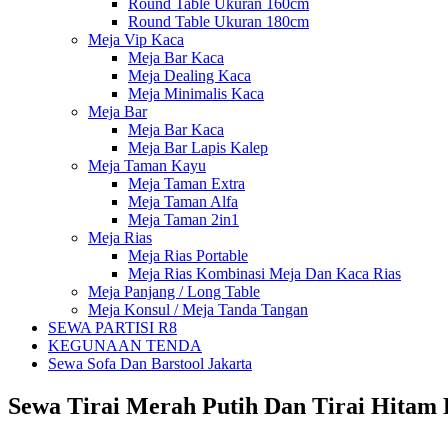
Round Table Ukuran 160cm
Round Table Ukuran 180cm
Meja Vip Kaca
Meja Bar Kaca
Meja Dealing Kaca
Meja Minimalis Kaca
Meja Bar
Meja Bar Kaca
Meja Bar Lapis Kalep
Meja Taman Kayu
Meja Taman Extra
Meja Taman Alfa
Meja Taman 2in1
Meja Rias
Meja Rias Portable
Meja Rias Kombinasi Meja Dan Kaca Rias
Meja Panjang / Long Table
Meja Konsul / Meja Tanda Tangan
SEWA PARTISI R8
KEGUNAAN TENDA
Sewa Sofa Dan Barstool Jakarta
Sewa Tirai Merah Putih Dan Tirai Hitam