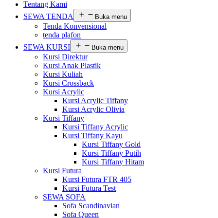
Tentang Kami
SEWA TENDA
Buka menu
Tenda Konvensional
tenda plafon
SEWA KURSI
Buka menu
Kursi Direktur
Kursi Anak Plastik
Kursi Kuliah
Kursi Crossback
Kursi Acrylic
Kursi Acrylic Tiffany
Kursi Acrylic Olivia
Kursi Tiffany
Kursi Tiffany Acrylic
Kursi Tiffany Kayu
Kursi Tiffany Gold
Kursi Tiffany Putih
Kursi Tiffany Hitam
Kursi Futura
Kursi Futura FTR 405
Kursi Futura Test
SEWA SOFA
Sofa Scandinavian
Sofa Queen