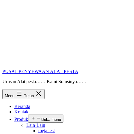
PUSAT PENYEWAAN ALAT PESTA
Urusan Alat pesta…… Kami Solusinya…….
Menu
Tutup
Beranda
Kontak
Produk
Buka menu
Lain-Lain
meja test