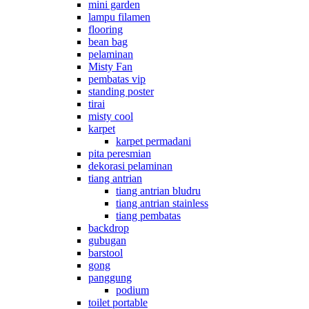
mini garden
lampu filamen
flooring
bean bag
pelaminan
Misty Fan
pembatas vip
standing poster
tirai
misty cool
karpet
karpet permadani
pita peresmian
dekorasi pelaminan
tiang antrian
tiang antrian bludru
tiang antrian stainless
tiang pembatas
backdrop
gubugan
barstool
gong
panggung
podium
toilet portable