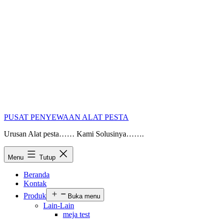
PUSAT PENYEWAAN ALAT PESTA
Urusan Alat pesta…… Kami Solusinya…….
Menu
Tutup
Beranda
Kontak
Produk
Buka menu
Lain-Lain
meja test