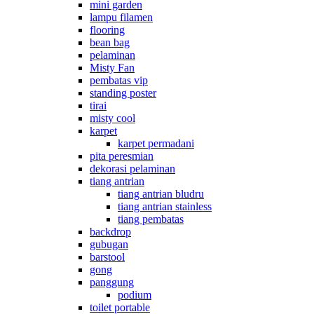
mini garden
lampu filamen
flooring
bean bag
pelaminan
Misty Fan
pembatas vip
standing poster
tirai
misty cool
karpet
karpet permadani
pita peresmian
dekorasi pelaminan
tiang antrian
tiang antrian bludru
tiang antrian stainless
tiang pembatas
backdrop
gubugan
barstool
gong
panggung
podium
toilet portable