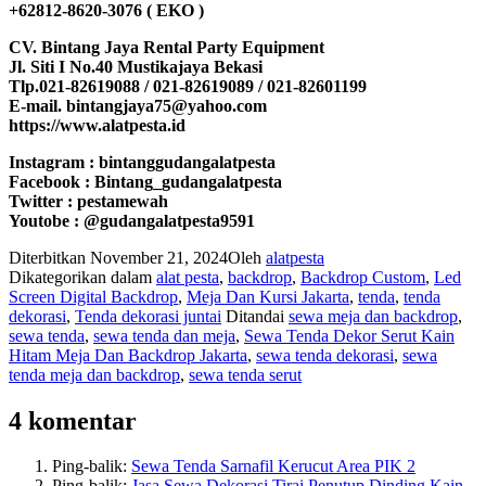
+62812-8620-3076 ( EKO )
CV. Bintang Jaya Rental Party Equipment
Jl. Siti I No.40 Mustikajaya Bekasi
Tlp.021-82619088 / 021-82619089 / 021-82601199
E-mail. bintangjaya75@yahoo.com
https://www.alatpesta.id
Instagram : bintanggudangalatpesta
Facebook : Bintang_gudangalatpesta
Twitter : pestamewah
Youtobe : @gudangalatpesta9591
Diterbitkan
November 21, 2024
Oleh
alatpesta
Dikategorikan dalam
alat pesta
,
backdrop
,
Backdrop Custom
,
Led
Screen Digital Backdrop
,
Meja Dan Kursi Jakarta
,
tenda
,
tenda
dekorasi
,
Tenda dekorasi juntai
Ditandai
sewa meja dan backdrop
,
sewa tenda
,
sewa tenda dan meja
,
Sewa Tenda Dekor Serut Kain
Hitam Meja Dan Backdrop Jakarta
,
sewa tenda dekorasi
,
sewa
tenda meja dan backdrop
,
sewa tenda serut
4 komentar
Ping-balik:
Sewa Tenda Sarnafil Kerucut Area PIK 2
Ping-balik:
Jasa Sewa Dekorasi Tirai Penutup Dinding Kain