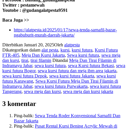
Twitter : pestamewah
Youtobe : @gudangalatpesta9591
Baca Juga >>
https://alatpesta.id/2025/01/17/sewa-tenda-sarnafil-bazar-
ngabuburit-murah-daerah-jakarta/
Diterbitkan
Januari 20, 2025
Oleh
alatpesta
Dikategorikan dalam
alat pesta
,
kursi
,
kursi futura
,
Kursi Futura
FTR-405
,
Meja Dan Kursi Jakarta
,
Sewa kursi futura
,
sewa meja
dan kursi
,
tirai
,
tirai filamin
Ditandai
Meja Dan Tirai Filamin di
Indramayu Jabar
,
sewa kursi futura
,
sewa Kursi futura Bekasi
,
sewa
kursi futura Bogor
,
sewa kursi futura dan meja ibm area jakarta
,
sewa kursi futura Depok
,
sewa kursi futura Jakarta
,
sewa kursi
futura Karawang
,
Sewa Kursi Futura Meja Dan Tirai Filamin di
Indramayu Jabar
,
sewa kursi futura Purwakarta
,
sewa kursi futura
Tangerang
,
sewa meja dan kursi
,
sewa meja dan kursi jakarta
3 komentar
Ping-balik:
Sewa Tenda Roder Konvensional Sarnafil Dan
Bazar Jakarta
Ping-balik:
Pusat Rental Kursi Bening Acrylic Mewah di