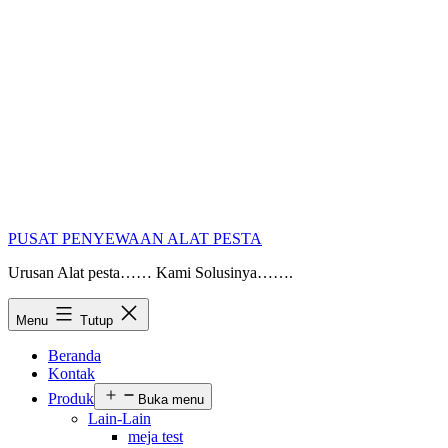
PUSAT PENYEWAAN ALAT PESTA
Urusan Alat pesta…… Kami Solusinya…….
Menu
Tutup
Beranda
Kontak
Produk
Buka menu
Lain-Lain
meja test