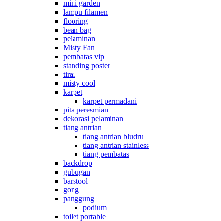
mini garden
lampu filamen
flooring
bean bag
pelaminan
Misty Fan
pembatas vip
standing poster
tirai
misty cool
karpet
karpet permadani
pita peresmian
dekorasi pelaminan
tiang antrian
tiang antrian bludru
tiang antrian stainless
tiang pembatas
backdrop
gubugan
barstool
gong
panggung
podium
toilet portable