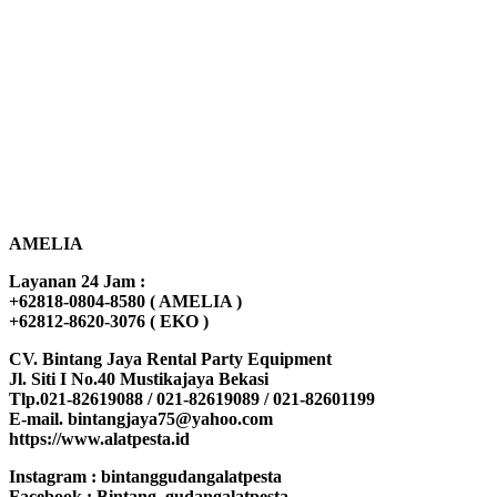
AMELIA
Layanan 24 Jam :
+62818-0804-8580 ( AMELIA )
+62812-8620-3076 ( EKO )
CV. Bintang Jaya Rental Party Equipment
Jl. Siti I No.40 Mustikajaya Bekasi
Tlp.021-82619088 / 021-82619089 / 021-82601199
E-mail. bintangjaya75@yahoo.com
https://www.alatpesta.id
Instagram : bintanggudangalatpesta
Facebook : Bintang_gudangalatpesta