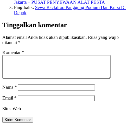
Jakarta – PUSAT PENYEWAAN ALAT PESTA
Ping-balik:
Sewa Backdrop Panggung Podium Dan Kursi Di
Depok
Tinggalkan komentar
Alamat email Anda tidak akan dipublikasikan.
Ruas yang wajib
ditandai
*
Komentar
*
Nama
*
Email
*
Situs Web