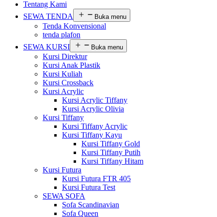
Tentang Kami
SEWA TENDA
Buka menu
Tenda Konvensional
tenda plafon
SEWA KURSI
Buka menu
Kursi Direktur
Kursi Anak Plastik
Kursi Kuliah
Kursi Crossback
Kursi Acrylic
Kursi Acrylic Tiffany
Kursi Acrylic Olivia
Kursi Tiffany
Kursi Tiffany Acrylic
Kursi Tiffany Kayu
Kursi Tiffany Gold
Kursi Tiffany Putih
Kursi Tiffany Hitam
Kursi Futura
Kursi Futura FTR 405
Kursi Futura Test
SEWA SOFA
Sofa Scandinavian
Sofa Queen