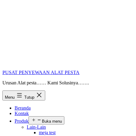
PUSAT PENYEWAAN ALAT PESTA
Urusan Alat pesta…… Kami Solusinya…….
Menu
Tutup
Beranda
Kontak
Produk
Buka menu
Lain-Lain
meja test