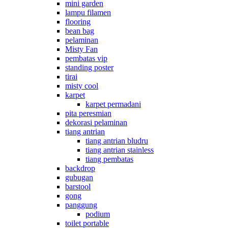
mini garden
lampu filamen
flooring
bean bag
pelaminan
Misty Fan
pembatas vip
standing poster
tirai
misty cool
karpet
karpet permadani
pita peresmian
dekorasi pelaminan
tiang antrian
tiang antrian bludru
tiang antrian stainless
tiang pembatas
backdrop
gubugan
barstool
gong
panggung
podium
toilet portable