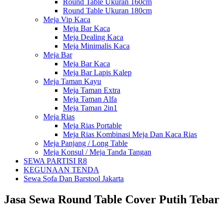
Round Table Ukuran 160cm
Round Table Ukuran 180cm
Meja Vip Kaca
Meja Bar Kaca
Meja Dealing Kaca
Meja Minimalis Kaca
Meja Bar
Meja Bar Kaca
Meja Bar Lapis Kalep
Meja Taman Kayu
Meja Taman Extra
Meja Taman Alfa
Meja Taman 2in1
Meja Rias
Meja Rias Portable
Meja Rias Kombinasi Meja Dan Kaca Rias
Meja Panjang / Long Table
Meja Konsul / Meja Tanda Tangan
SEWA PARTISI R8
KEGUNAAN TENDA
Sewa Sofa Dan Barstool Jakarta
Jasa Sewa Round Table Cover Putih Tebar