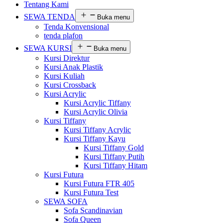
Tentang Kami
SEWA TENDA
Buka menu
Tenda Konvensional
tenda plafon
SEWA KURSI
Buka menu
Kursi Direktur
Kursi Anak Plastik
Kursi Kuliah
Kursi Crossback
Kursi Acrylic
Kursi Acrylic Tiffany
Kursi Acrylic Olivia
Kursi Tiffany
Kursi Tiffany Acrylic
Kursi Tiffany Kayu
Kursi Tiffany Gold
Kursi Tiffany Putih
Kursi Tiffany Hitam
Kursi Futura
Kursi Futura FTR 405
Kursi Futura Test
SEWA SOFA
Sofa Scandinavian
Sofa Queen