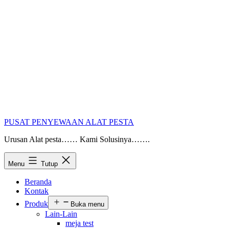
PUSAT PENYEWAAN ALAT PESTA
Urusan Alat pesta…… Kami Solusinya…….
Menu
Tutup
Beranda
Kontak
Produk
Buka menu
Lain-Lain
meja test