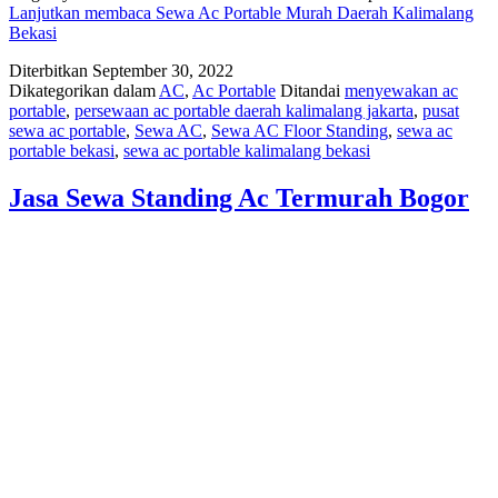
Lanjutkan membaca
Sewa Ac Portable Murah Daerah Kalimalang
Bekasi
Diterbitkan
September 30, 2022
Dikategorikan dalam
AC
,
Ac Portable
Ditandai
menyewakan ac
portable
,
persewaan ac portable daerah kalimalang jakarta
,
pusat
sewa ac portable
,
Sewa AC
,
Sewa AC Floor Standing
,
sewa ac
portable bekasi
,
sewa ac portable kalimalang bekasi
Jasa Sewa Standing Ac Termurah Bogor