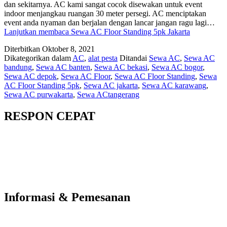
dan sekitarnya. AC kami sangat cocok disewakan untuk event
indoor menjangkau ruangan 30 meter persegi. AC menciptakan
event anda nyaman dan berjalan dengan lancar jangan ragu lagi…
Lanjutkan membaca
Sewa AC Floor Standing 5pk Jakarta
Diterbitkan
Oktober 8, 2021
Dikategorikan dalam
AC
,
alat pesta
Ditandai
Sewa AC
,
Sewa AC
bandung
,
Sewa AC banten
,
Sewa AC bekasi
,
Sewa AC bogor
,
Sewa AC depok
,
Sewa AC Floor
,
Sewa AC Floor Standing
,
Sewa
AC Floor Standing 5pk
,
Sewa AC jakarta
,
Sewa AC karawang
,
Sewa AC purwakarta
,
Sewa ACtangerang
RESPON CEPAT
Informasi & Pemesanan