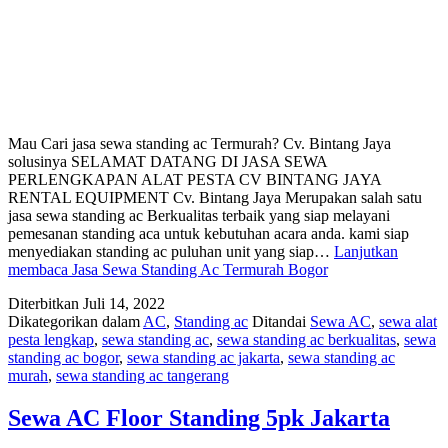
Mau Cari jasa sewa standing ac Termurah? Cv. Bintang Jaya
solusinya SELAMAT DATANG DI JASA SEWA
PERLENGKAPAN ALAT PESTA CV BINTANG JAYA
RENTAL EQUIPMENT Cv. Bintang Jaya Merupakan salah satu
jasa sewa standing ac Berkualitas terbaik yang siap melayani
pemesanan standing aca untuk kebutuhan acara anda. kami siap
menyediakan standing ac puluhan unit yang siap…
Lanjutkan
membaca
Jasa Sewa Standing Ac Termurah Bogor
Diterbitkan
Juli 14, 2022
Dikategorikan dalam
AC
,
Standing ac
Ditandai
Sewa AC
,
sewa alat
pesta lengkap
,
sewa standing ac
,
sewa standing ac berkualitas
,
sewa
standing ac bogor
,
sewa standing ac jakarta
,
sewa standing ac
murah
,
sewa standing ac tangerang
Sewa AC Floor Standing 5pk Jakarta