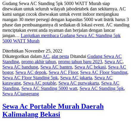
Gudang Sewa AC Standing 5pk 5000 WATT Murah siap
disewakan untuk seluruh wilayah jabodetabek dan sekitarnya. AC
kami sangat cocok disewakan untuk event indoor menjangkau
ruangan 30 meter persegi dengan kapasitas 5000 watt listrik harus 3
phase dan pembuangannya di sediakan di lokasi event. AC standing
menciptakan event anda nyaman dan berjalan dengan lancar
jangan…
Lanjutkan membaca
Gudang Sewa AC Standing 5pk
5000 WATT Murah
Diterbitkan
November 25, 2022
Dikategorikan dalam
AC
,
alat pesta
Ditandai
Gudang Sewa AC
Standing
,
promo akhir tahun
,
promo tahun baru 2023
,
Sewa AC
,
Sewa AC bandung
,
Sewa AC banten
,
Sewa AC bekasi
,
Sewa AC
bogor
,
Sewa AC depok
,
Sewa AC Floor
,
Sewa AC Floor Standing
,
Sewa AC Floor Standing 5pk
,
Sewa AC jakarta
,
Sewa AC
karawang
,
Sewa AC potable
,
Sewa AC purwakarta
,
Sewa AC
Standing
,
Sewa AC Standing 5000 watt
,
Sewa AC Standing 5pk
,
Sewa ACtangerang
Sewa Ac Portable Murah Daerah
Kalimalang Bekasi