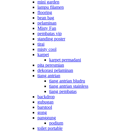
mini garden
lampu filamen
flooring
bean bag
pelaminan
Misty Fan
pembatas vip
standing poster
tirai
misty cool
karpet
karpet permadani
pita peresmian
dekorasi pelaminan
tiang antrian
tiang antrian bludru
tiang antrian stainless
tiang pembatas
backdrop
gubugan
barstool
gong
panggung
podium
toilet portable