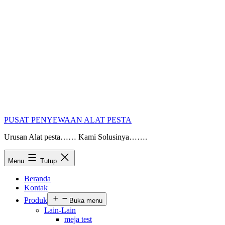
PUSAT PENYEWAAN ALAT PESTA
Urusan Alat pesta…… Kami Solusinya…….
Menu
Tutup
Beranda
Kontak
Produk
Buka menu
Lain-Lain
meja test