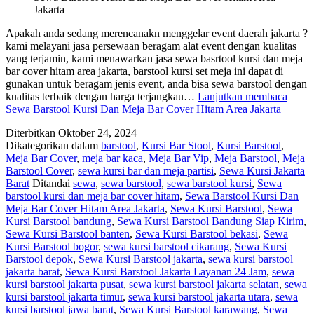
Jakarta
Apakah anda sedang merencanakn menggelar event daerah jakarta ?
kami melayani jasa persewaan beragam alat event dengan kualitas
yang terjamin, kami menawarkan jasa sewa basrtool kursi dan meja
bar cover hitam area jakarta, barstool kursi set meja ini dapat di
gunakan untuk beragam jenis event, anda bisa sewa barstool dengan
kualitas terbaik dengan harga terjangkau…
Lanjutkan membaca
Sewa Barstool Kursi Dan Meja Bar Cover Hitam Area Jakarta
Diterbitkan
Oktober 24, 2024
Dikategorikan dalam
barstool
,
Kursi Bar Stool
,
Kursi Barstool
,
Meja Bar Cover
,
meja bar kaca
,
Meja Bar Vip
,
Meja Barstool
,
Meja
Barstool Cover
,
sewa kursi bar dan meja partisi
,
Sewa Kursi Jakarta
Barat
Ditandai
sewa
,
sewa barstool
,
sewa barstool kursi
,
Sewa
barstool kursi dan meja bar cover hitam
,
Sewa Barstool Kursi Dan
Meja Bar Cover Hitam Area Jakarta
,
Sewa Kursi Barstool
,
Sewa
Kursi Barstool bandung
,
Sewa Kursi Barstool Bandung Siap Kirim
,
Sewa Kursi Barstool banten
,
Sewa Kursi Barstool bekasi
,
Sewa
Kursi Barstool bogor
,
sewa kursi barstool cikarang
,
Sewa Kursi
Barstool depok
,
Sewa Kursi Barstool jakarta
,
sewa kursi barstool
jakarta barat
,
Sewa Kursi Barstool Jakarta Layanan 24 Jam
,
sewa
kursi barstool jakarta pusat
,
sewa kursi barstool jakarta selatan
,
sewa
kursi barstool jakarta timur
,
sewa kursi barstool jakarta utara
,
sewa
kursi barstool jawa barat
,
Sewa Kursi Barstool karawang
,
Sewa