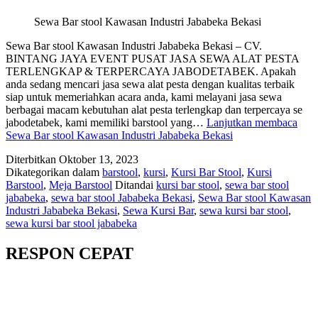
Sewa Bar stool Kawasan Industri Jababeka Bekasi
Sewa Bar stool Kawasan Industri Jababeka Bekasi – CV.
BINTANG JAYA EVENT PUSAT JASA SEWA ALAT PESTA
TERLENGKAP & TERPERCAYA JABODETABEK. Apakah
anda sedang mencari jasa sewa alat pesta dengan kualitas terbaik
siap untuk memeriahkan acara anda, kami melayani jasa sewa
berbagai macam kebutuhan alat pesta terlengkap dan terpercaya se
jabodetabek, kami memiliki barstool yang…
Lanjutkan membaca
Sewa Bar stool Kawasan Industri Jababeka Bekasi
Diterbitkan
Oktober 13, 2023
Dikategorikan dalam
barstool
,
kursi
,
Kursi Bar Stool
,
Kursi
Barstool
,
Meja Barstool
Ditandai
kursi bar stool
,
sewa bar stool
jababeka
,
sewa bar stool Jababeka Bekasi
,
Sewa Bar stool Kawasan
Industri Jababeka Bekasi
,
Sewa Kursi Bar
,
sewa kursi bar stool
,
sewa kursi bar stool jababeka
RESPON CEPAT