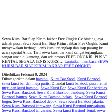
Sewa Kursi Bar Siap Kirim Jakbar Free Ongkir Cv bintang jaya
adalah pusat Sewa Kursi Bar Siap Kirim Jakbar Free Ongkir. Kami
menyewakan berbagai jenis kursi terlengkap dan siap pasang ke
acara spesial Anda. Tarif sewa kursi bar kami sangat terjangkau,
sangat aman di kantong, dan ada promo FREE ONGKIR. PUSAT
RENTAL SEGALA JENIS KURSI…
Lanjutkan membaca
SEWA
KURSI BAR SIAP KIRIM JAKBAR FREE ONGKIR
Diterbitkan
Februari 9, 2024
Dikategorikan dalam
barstool
,
Kursi Bar Stool
,
Kursi Barstool
,
sewa kursi bar dan meja partisi
Ditandai
kursi barstool
,
pusat rental
meja dan kursi barstool
,
Sewa Kursi Bar
,
Sewa Kursi Bar berkelas
,
Sewa Kursi Barstool
,
Sewa Kursi Barstool bandung
,
Sewa Kursi
Barstool banten
,
Sewa Kursi Barstool bekasi
,
Sewa Kursi Barstool
bogor
,
Sewa Kursi Barstool depok
,
Sewa Kursi Barstool jakarta
,
Sewa Kursi Barstool karawang
,
Sewa Kursi Barstool purwakarta
,
Sewa Kursi Barstool tangerang
,
Sewa kursi Barstool Tegal
,
sewa