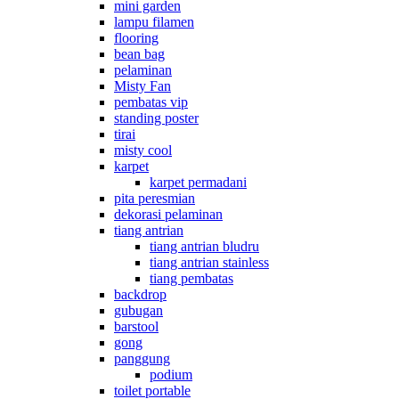
mini garden
lampu filamen
flooring
bean bag
pelaminan
Misty Fan
pembatas vip
standing poster
tirai
misty cool
karpet
karpet permadani
pita peresmian
dekorasi pelaminan
tiang antrian
tiang antrian bludru
tiang antrian stainless
tiang pembatas
backdrop
gubugan
barstool
gong
panggung
podium
toilet portable