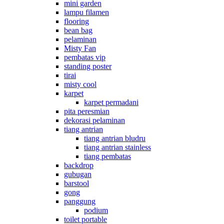
mini garden
lampu filamen
flooring
bean bag
pelaminan
Misty Fan
pembatas vip
standing poster
tirai
misty cool
karpet
karpet permadani
pita peresmian
dekorasi pelaminan
tiang antrian
tiang antrian bludru
tiang antrian stainless
tiang pembatas
backdrop
gubugan
barstool
gong
panggung
podium
toilet portable