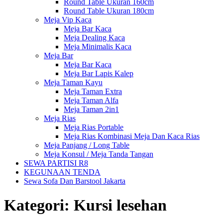
Round Table Ukuran 160cm
Round Table Ukuran 180cm
Meja Vip Kaca
Meja Bar Kaca
Meja Dealing Kaca
Meja Minimalis Kaca
Meja Bar
Meja Bar Kaca
Meja Bar Lapis Kalep
Meja Taman Kayu
Meja Taman Extra
Meja Taman Alfa
Meja Taman 2in1
Meja Rias
Meja Rias Portable
Meja Rias Kombinasi Meja Dan Kaca Rias
Meja Panjang / Long Table
Meja Konsul / Meja Tanda Tangan
SEWA PARTISI R8
KEGUNAAN TENDA
Sewa Sofa Dan Barstool Jakarta
Kategori:
Kursi lesehan