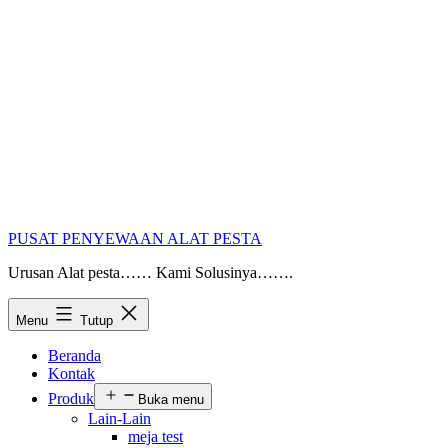
PUSAT PENYEWAAN ALAT PESTA
Urusan Alat pesta…… Kami Solusinya…….
Menu
Tutup
Beranda
Kontak
Produk
Buka menu
Lain-Lain
meja test