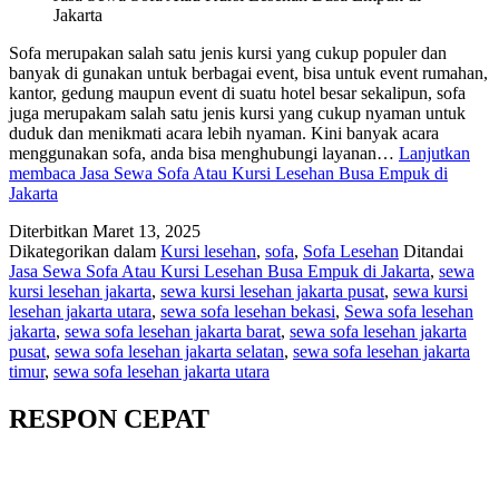
Jakarta
Sofa merupakan salah satu jenis kursi yang cukup populer dan
banyak di gunakan untuk berbagai event, bisa untuk event rumahan,
kantor, gedung maupun event di suatu hotel besar sekalipun, sofa
juga merupakam salah satu jenis kursi yang cukup nyaman untuk
duduk dan menikmati acara lebih nyaman. Kini banyak acara
menggunakan sofa, anda bisa menghubungi layanan…
Lanjutkan
membaca
Jasa Sewa Sofa Atau Kursi Lesehan Busa Empuk di
Jakarta
Diterbitkan
Maret 13, 2025
Dikategorikan dalam
Kursi lesehan
,
sofa
,
Sofa Lesehan
Ditandai
Jasa Sewa Sofa Atau Kursi Lesehan Busa Empuk di Jakarta
,
sewa
kursi lesehan jakarta
,
sewa kursi lesehan jakarta pusat
,
sewa kursi
lesehan jakarta utara
,
sewa sofa lesehan bekasi
,
Sewa sofa lesehan
jakarta
,
sewa sofa lesehan jakarta barat
,
sewa sofa lesehan jakarta
pusat
,
sewa sofa lesehan jakarta selatan
,
sewa sofa lesehan jakarta
timur
,
sewa sofa lesehan jakarta utara
RESPON CEPAT