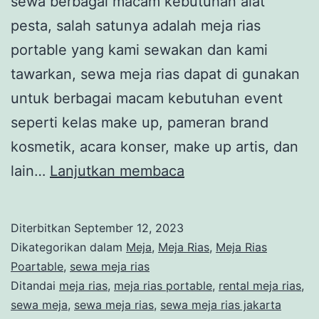
sewa berbagai macam kebutuhan alat
pesta, salah satunya adalah meja rias
portable yang kami sewakan dan kami
tawarkan, sewa meja rias dapat di gunakan
untuk berbagai macam kebutuhan event
seperti kelas make up, pameran brand
kosmetik, acara konser, make up artis, dan
Sewa
lain…
Lanjutkan membaca
Meja
Rias
Diterbitkan
September 12, 2023
Jakarta
Dikategorikan dalam
Meja
,
Meja Rias
,
Meja Rias
Gratis
Poartable
,
sewa meja rias
Ditandai
meja rias
,
meja rias portable
,
rental meja rias
,
Ongkir
sewa meja
,
sewa meja rias
,
sewa meja rias jakarta