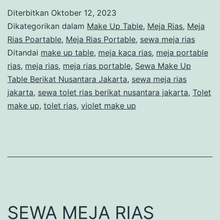
Up
Diterbitkan
Oktober 12, 2023
Table
Dikategorikan dalam
Make Up Table
,
Meja Rias
,
Meja
Berikat
Rias Poartable
,
Meja Rias Portable
,
sewa meja rias
Ditandai
make up table
,
meja kaca rias
,
meja portable
Nusantara
rias
,
meja rias
,
meja rias portable
,
Sewa Make Up
Jakarta
Table Berikat Nusantara Jakarta
,
sewa meja rias
jakarta
,
sewa tolet rias berikat nusantara jakarta
,
Tolet
make up
,
tolet rias
,
violet make up
SEWA MEJA RIAS