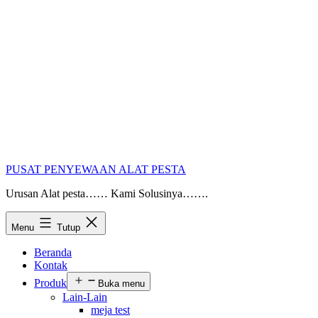
PUSAT PENYEWAAN ALAT PESTA
Urusan Alat pesta…… Kami Solusinya…….
Menu
Tutup
Beranda
Kontak
Produk
Buka menu
Lain-Lain
meja test