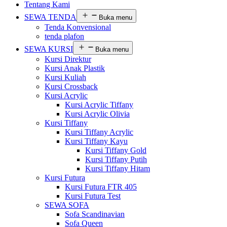
Tentang Kami
SEWA TENDA
Buka menu
Tenda Konvensional
tenda plafon
SEWA KURSI
Buka menu
Kursi Direktur
Kursi Anak Plastik
Kursi Kuliah
Kursi Crossback
Kursi Acrylic
Kursi Acrylic Tiffany
Kursi Acrylic Olivia
Kursi Tiffany
Kursi Tiffany Acrylic
Kursi Tiffany Kayu
Kursi Tiffany Gold
Kursi Tiffany Putih
Kursi Tiffany Hitam
Kursi Futura
Kursi Futura FTR 405
Kursi Futura Test
SEWA SOFA
Sofa Scandinavian
Sofa Queen