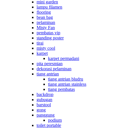
mini garden
lampu filamen
flooring
bean bag
pelaminan
Misty Fan
pembatas vip
standing poster
tirai
misty cool
karpet
karpet permadani
pita peresmian
dekorasi pelaminan
tiang antrian
tiang antrian bludru
tiang antrian stainless
tiang pembatas
backdrop
gubugan
barstool
gong
panggung
podium
toilet portable