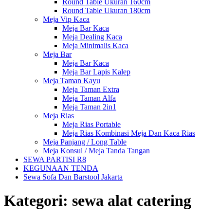
Round Table Ukuran 160cm
Round Table Ukuran 180cm
Meja Vip Kaca
Meja Bar Kaca
Meja Dealing Kaca
Meja Minimalis Kaca
Meja Bar
Meja Bar Kaca
Meja Bar Lapis Kalep
Meja Taman Kayu
Meja Taman Extra
Meja Taman Alfa
Meja Taman 2in1
Meja Rias
Meja Rias Portable
Meja Rias Kombinasi Meja Dan Kaca Rias
Meja Panjang / Long Table
Meja Konsul / Meja Tanda Tangan
SEWA PARTISI R8
KEGUNAAN TENDA
Sewa Sofa Dan Barstool Jakarta
Kategori:
sewa alat catering