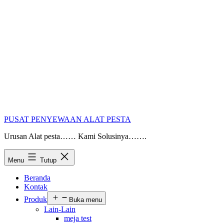
PUSAT PENYEWAAN ALAT PESTA
Urusan Alat pesta…… Kami Solusinya…….
Menu
Tutup
Beranda
Kontak
Produk
Buka menu
Lain-Lain
meja test