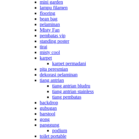
mini garden
lampu filamen
flooring
bean bag
pelaminan
Misty Fan
pembatas vip
standing poster
tirai
misty cool
karpet
karpet permadani
pita peresmian
dekorasi pelaminan
tiang antrian
tiang antrian bludru
tiang antrian stainless
tiang pembatas
backdrop
gubugan
barstool
gong
panggung
podium
toilet portable