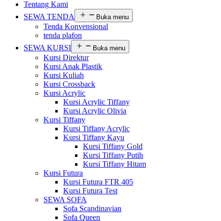
Tentang Kami
SEWA TENDA
Buka menu
Tenda Konvensional
tenda plafon
SEWA KURSI
Buka menu
Kursi Direktur
Kursi Anak Plastik
Kursi Kuliah
Kursi Crossback
Kursi Acrylic
Kursi Acrylic Tiffany
Kursi Acrylic Olivia
Kursi Tiffany
Kursi Tiffany Acrylic
Kursi Tiffany Kayu
Kursi Tiffany Gold
Kursi Tiffany Putih
Kursi Tiffany Hitam
Kursi Futura
Kursi Futura FTR 405
Kursi Futura Test
SEWA SOFA
Sofa Scandinavian
Sofa Queen