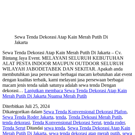
Sewa Tenda Dekorasi Atap Kain Merah Putih Di
Jakarta
Sewa Tenda Dekorasi Atap Kain Merah Putih Di Jakarta – Cv.
Bintang Jaya Event. MELAYANI SELURUH KEBUTUHAN
ALAT PESTA INDOOR MAUPUN OUTDOOR SELURUH
WILAYAH JABODETABEK DAN SEKITAR. Apakah anda
membutuhkan jasa persewaan berbagai macam kebutuhan alat event
dengan kualitas terbaik, kami melayani jasa persewaan berbagai
macam jenis tenda salah satunya adalah sewa tenda Dengan
dekorasi…
Lanjutkan membaca
Sewa Tenda Dekorasi Atap Kain
Merah Putih Di Jakarta Nuansa Merah Putih
Diterbitkan
Juli 25, 2024
Dikategorikan dalam
Sewa Tenda Konvensional Dekorasi Plafon
,
Sewa Tenda Roder Jakarta
,
tenda
,
Tenda Dekoasi Merah Putih
,
tenda dekorasi
,
Tenda Konvensional Dekorasi Serut
,
tenda roder
,
Tenda Serut
Ditandai
sewa tenda
,
Sewa Tenda Dekorasi Atap Kain
Merah Putih Di Jakarta
,
sewa tenda dekorasi atap merah putih
,
sewa