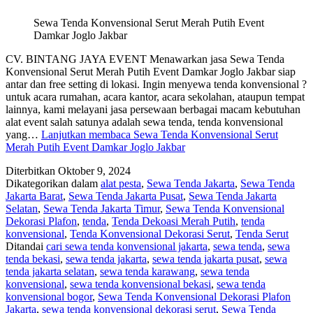
Sewa Tenda Konvensional Serut Merah Putih Event
Damkar Joglo Jakbar
CV. BINTANG JAYA EVENT Menawarkan jasa Sewa Tenda
Konvensional Serut Merah Putih Event Damkar Joglo Jakbar siap
antar dan free setting di lokasi. Ingin menyewa tenda konvensional ?
untuk acara rumahan, acara kantor, acara sekolahan, ataupun tempat
lainnya, kami melayani jasa persewaan berbagai macam kebutuhan
alat event salah satunya adalah sewa tenda, tenda konvensional
yang…
Lanjutkan membaca
Sewa Tenda Konvensional Serut
Merah Putih Event Damkar Joglo Jakbar
Diterbitkan
Oktober 9, 2024
Dikategorikan dalam
alat pesta
,
Sewa Tenda Jakarta
,
Sewa Tenda
Jakarta Barat
,
Sewa Tenda Jakarta Pusat
,
Sewa Tenda Jakarta
Selatan
,
Sewa Tenda Jakarta Timur
,
Sewa Tenda Konvensional
Dekorasi Plafon
,
tenda
,
Tenda Dekoasi Merah Putih
,
tenda
konvensional
,
Tenda Konvensional Dekorasi Serut
,
Tenda Serut
Ditandai
cari sewa tenda konvensional jakarta
,
sewa tenda
,
sewa
tenda bekasi
,
sewa tenda jakarta
,
sewa tenda jakarta pusat
,
sewa
tenda jakarta selatan
,
sewa tenda karawang
,
sewa tenda
konvensional
,
sewa tenda konvensional bekasi
,
sewa tenda
konvensional bogor
,
Sewa Tenda Konvensional Dekorasi Plafon
Jakarta
,
sewa tenda konvensional dekorasi serut
,
Sewa Tenda