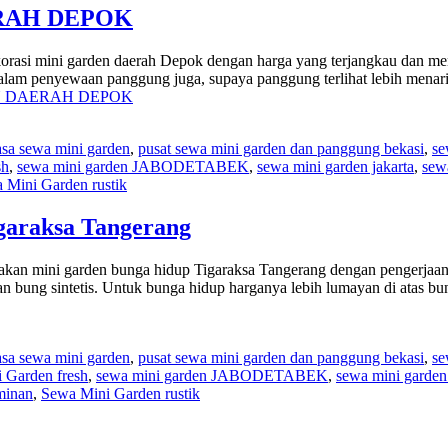
RAH DEPOK
rden daerah Depok dengan harga yang terjangkau dan menggunaka
alam penyewaan panggung juga, supaya panggung terlihat lebih menar
N DAERAH DEPOK
asa sewa mini garden
,
pusat sewa mini garden dan panggung bekasi
,
se
sh
,
sewa mini garden JABODETABEK
,
sewa mini garden jakarta
,
sew
 Mini Garden rustik
garaksa Tangerang
 mini garden bunga hidup Tigaraksa Tangerang dengan pengerjaan penuh
dan bung sintetis. Untuk bunga hidup harganya lebih lumayan di atas b
asa sewa mini garden
,
pusat sewa mini garden dan panggung bekasi
,
se
 Garden fresh
,
sewa mini garden JABODETABEK
,
sewa mini garden 
minan
,
Sewa Mini Garden rustik