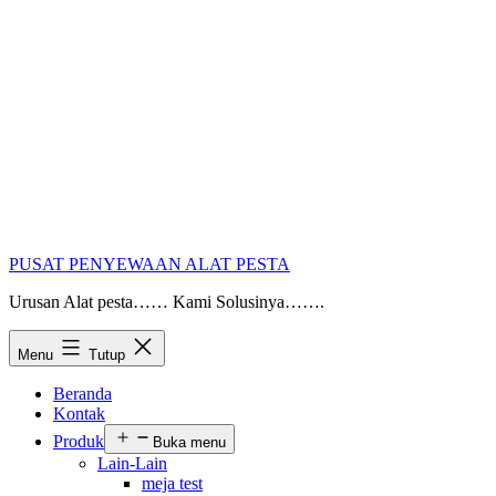
PUSAT PENYEWAAN ALAT PESTA
Urusan Alat pesta…… Kami Solusinya…….
Menu
Tutup
Beranda
Kontak
Produk
Buka menu
Lain-Lain
meja test