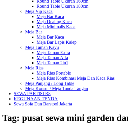
Round Table Ukuran 160cm
Round Table Ukuran 180cm
Meja Vip Kaca
Meja Bar Kaca
Meja Dealing Kaca
Meja Minimalis Kaca
Meja Bar
Meja Bar Kaca
Meja Bar Lapis Kalep
Meja Taman Kayu
Meja Taman Extra
Meja Taman Alfa
Meja Taman 2in1
Meja Rias
Meja Rias Portable
Meja Rias Kombinasi Meja Dan Kaca Rias
Meja Panjang / Long Table
Meja Konsul / Meja Tanda Tangan
SEWA PARTISI R8
KEGUNAAN TENDA
Sewa Sofa Dan Barstool Jakarta
Tag:
pusat sewa mini garden da