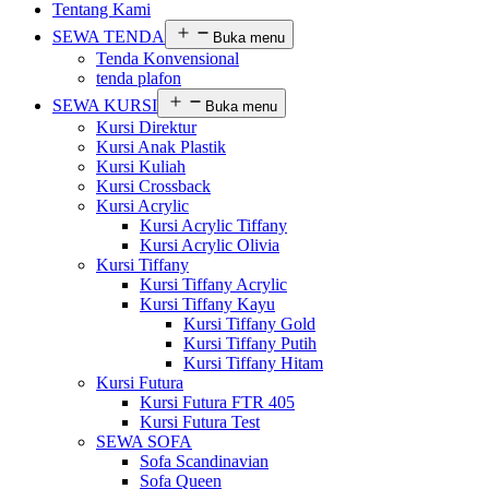
Tentang Kami
SEWA TENDA
Buka menu
Tenda Konvensional
tenda plafon
SEWA KURSI
Buka menu
Kursi Direktur
Kursi Anak Plastik
Kursi Kuliah
Kursi Crossback
Kursi Acrylic
Kursi Acrylic Tiffany
Kursi Acrylic Olivia
Kursi Tiffany
Kursi Tiffany Acrylic
Kursi Tiffany Kayu
Kursi Tiffany Gold
Kursi Tiffany Putih
Kursi Tiffany Hitam
Kursi Futura
Kursi Futura FTR 405
Kursi Futura Test
SEWA SOFA
Sofa Scandinavian
Sofa Queen