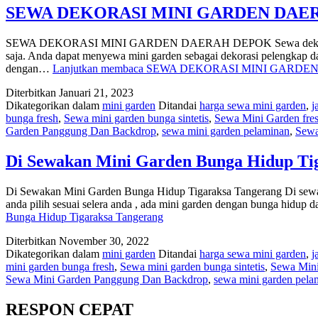
SEWA DEKORASI MINI GARDEN DAE
SEWA DEKORASI MINI GARDEN DAERAH DEPOK Sewa dekorasi mini ga
saja. Anda dapat menyewa mini garden sebagai dekorasi pelengkap d
dengan…
Lanjutkan membaca
SEWA DEKORASI MINI GARDE
Diterbitkan
Januari 21, 2023
Dikategorikan dalam
mini garden
Ditandai
harga sewa mini garden
,
j
bunga fresh
,
Sewa mini garden bunga sintetis
,
Sewa Mini Garden fre
Garden Panggung Dan Backdrop
,
sewa mini garden pelaminan
,
Sewa
Di Sewakan Mini Garden Bunga Hidup Ti
Di Sewakan Mini Garden Bunga Hidup Tigaraksa Tangerang Di sewakan
anda pilih sesuai selera anda , ada mini garden dengan bunga hidup 
Bunga Hidup Tigaraksa Tangerang
Diterbitkan
November 30, 2022
Dikategorikan dalam
mini garden
Ditandai
harga sewa mini garden
,
j
mini garden bunga fresh
,
Sewa mini garden bunga sintetis
,
Sewa Mini
Sewa Mini Garden Panggung Dan Backdrop
,
sewa mini garden pela
RESPON CEPAT