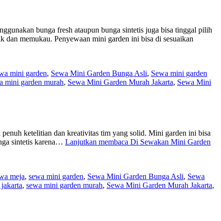
n bunga fresh ataupun bunga sintetis juga bisa tinggal pilih
ik dan memukau. Penyewaan mini garden ini bisa di sesuaikan
wa mini garden
,
Sewa Mini Garden Bunga Asli
,
Sewa mini garden
a mini garden murah
,
Sewa Mini Garden Murah Jakarta
,
Sewa Mini
 ketelitian dan kreativitas tim yang solid. Mini garden ini bisa
unga sintetis karena…
Lanjutkan membaca
Di Sewakan Mini Garden
wa meja
,
sewa mini garden
,
Sewa Mini Garden Bunga Asli
,
Sewa
jakarta
,
sewa mini garden murah
,
Sewa Mini Garden Murah Jakarta
,