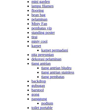
mini garden
lampu filamen
flooring
bean bag
pelaminan
Misty Fan
pembatas vip
standing poster
tirai
misty cool
karpet
karpet permadani
pita peresmian
dekorasi pelaminan
tiang antrian
tiang antrian bludru
tiang antrian stainless
tiang pembatas
backdrop
gubugan
barstool
gong
panggung
podium
toilet portable