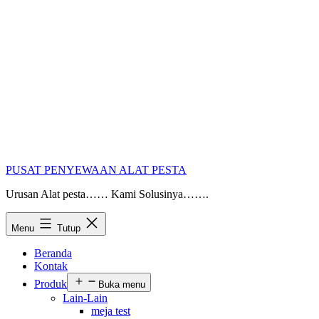
PUSAT PENYEWAAN ALAT PESTA
Urusan Alat pesta…… Kami Solusinya…….
Menu
Tutup
Beranda
Kontak
Produk
Buka menu
Lain-Lain
meja test