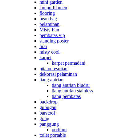
mini garden
lampu filamen
flooring
bean bag
pelaminan
Misty Fan
pembatas vip
standing poster
tirai
misty cool
karpet
karpet permadani
pita peresmian
dekorasi pelaminan
tiang antrian
tiang antrian bludru
tiang antrian stainless
tiang pembatas
backdrop
gubugan
barstool
gong
panggung
podium
toilet portable