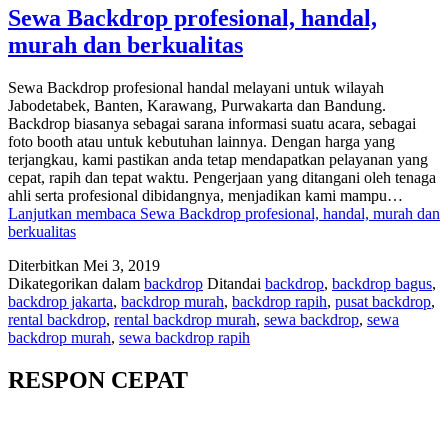
Sewa Backdrop profesional, handal,
murah dan berkualitas
Sewa Backdrop profesional handal melayani untuk wilayah
Jabodetabek, Banten, Karawang, Purwakarta dan Bandung.
Backdrop biasanya sebagai sarana informasi suatu acara, sebagai
foto booth atau untuk kebutuhan lainnya. Dengan harga yang
terjangkau, kami pastikan anda tetap mendapatkan pelayanan yang
cepat, rapih dan tepat waktu. Pengerjaan yang ditangani oleh tenaga
ahli serta profesional dibidangnya, menjadikan kami mampu…
Lanjutkan membaca
Sewa Backdrop profesional, handal, murah dan
berkualitas
Diterbitkan
Mei 3, 2019
Dikategorikan dalam
backdrop
Ditandai
backdrop
,
backdrop bagus
,
backdrop jakarta
,
backdrop murah
,
backdrop rapih
,
pusat backdrop
,
rental backdrop
,
rental backdrop murah
,
sewa backdrop
,
sewa
backdrop murah
,
sewa backdrop rapih
RESPON CEPAT