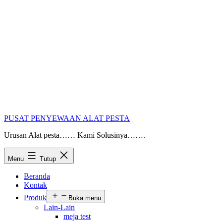
PUSAT PENYEWAAN ALAT PESTA
Urusan Alat pesta…… Kami Solusinya…….
Menu
Tutup
Beranda
Kontak
Produk
Buka menu
Lain-Lain
meja test