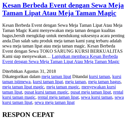
Kesan Berbeda Event dengan Sewa Meja
Taman Lipat Atau Meja Taman Magic
Kesan Berbeda Event dengan Sewa Meja Taman Lipat Atau Meja
Taman Magic Kami menyewakan meja taman dengan kualitas
bagus,bersih mengkilap untuk mendukung suksesnya acara penting
anda.Dan salah satu produk meja taman kami yang terbaru adalah
sewa meja taman lipat atau meja taman magic. Kesan Berbeda
Event dengan Sewa TOKO SARUNG KURSI BERKUALITAS
Kami siap menyewakan…
Lanjutkan membaca
Kesan Berbeda
Event dengan Sewa Meja Taman Lipat Atau Meja Taman Magic
Diterbitkan
Agustus 31, 2018
Dikategorikan dalam
meja taman lipat
Ditandai
kursi taman
,
kursi
taman istimewa
,
kursi taman lipat
,
meja taman
,
meja taman bagus
,
meja taman lipat magic
,
meja taman magic
,
menyewakan kursi
taman lipat
,
pusat kursi taman magic
,
pusat meja taman lipat
,
rental
kursi taman magic
,
rental meja taman lipat
,
sewa kursi taman
,
sewa
kursi taman lipat
,
sewa meja taman lipat
RESPON CEPAT