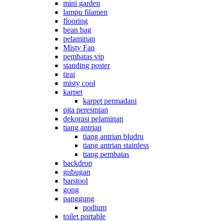
mini garden
lampu filamen
flooring
bean bag
pelaminan
Misty Fan
pembatas vip
standing poster
tirai
misty cool
karpet
karpet permadani
pita peresmian
dekorasi pelaminan
tiang antrian
tiang antrian bludru
tiang antrian stainless
tiang pembatas
backdrop
gubugan
barstool
gong
panggung
podium
toilet portable