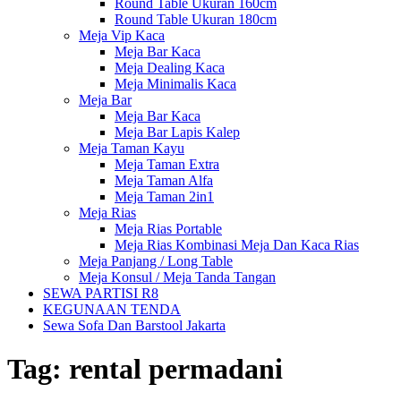
Round Table Ukuran 160cm
Round Table Ukuran 180cm
Meja Vip Kaca
Meja Bar Kaca
Meja Dealing Kaca
Meja Minimalis Kaca
Meja Bar
Meja Bar Kaca
Meja Bar Lapis Kalep
Meja Taman Kayu
Meja Taman Extra
Meja Taman Alfa
Meja Taman 2in1
Meja Rias
Meja Rias Portable
Meja Rias Kombinasi Meja Dan Kaca Rias
Meja Panjang / Long Table
Meja Konsul / Meja Tanda Tangan
SEWA PARTISI R8
KEGUNAAN TENDA
Sewa Sofa Dan Barstool Jakarta
Tag:
rental permadani