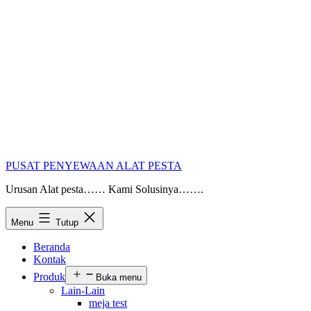
PUSAT PENYEWAAN ALAT PESTA
Urusan Alat pesta…… Kami Solusinya…….
Menu
Tutup
Beranda
Kontak
Produk
Buka menu
Lain-Lain
meja test