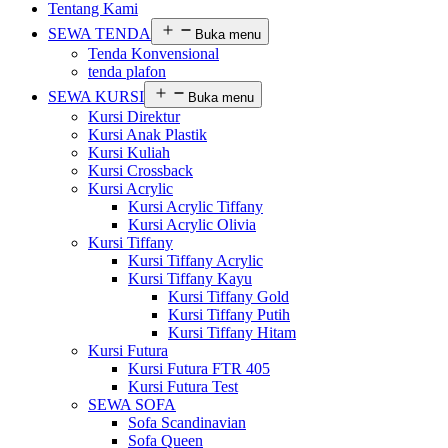
Tentang Kami
SEWA TENDA
Buka menu
Tenda Konvensional
tenda plafon
SEWA KURSI
Buka menu
Kursi Direktur
Kursi Anak Plastik
Kursi Kuliah
Kursi Crossback
Kursi Acrylic
Kursi Acrylic Tiffany
Kursi Acrylic Olivia
Kursi Tiffany
Kursi Tiffany Acrylic
Kursi Tiffany Kayu
Kursi Tiffany Gold
Kursi Tiffany Putih
Kursi Tiffany Hitam
Kursi Futura
Kursi Futura FTR 405
Kursi Futura Test
SEWA SOFA
Sofa Scandinavian
Sofa Queen