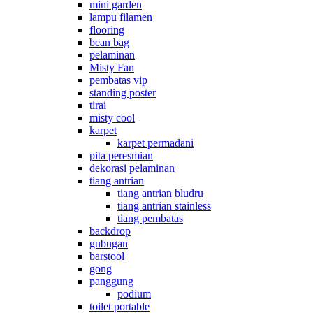
mini garden
lampu filamen
flooring
bean bag
pelaminan
Misty Fan
pembatas vip
standing poster
tirai
misty cool
karpet
karpet permadani
pita peresmian
dekorasi pelaminan
tiang antrian
tiang antrian bludru
tiang antrian stainless
tiang pembatas
backdrop
gubugan
barstool
gong
panggung
podium
toilet portable