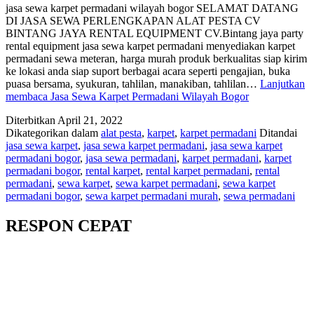
jasa sewa karpet permadani wilayah bogor SELAMAT DATANG
DI JASA SEWA PERLENGKAPAN ALAT PESTA CV
BINTANG JAYA RENTAL EQUIPMENT CV.Bintang jaya party
rental equipment jasa sewa karpet permadani menyediakan karpet
permadani sewa meteran, harga murah produk berkualitas siap kirim
ke lokasi anda siap suport berbagai acara seperti pengajian, buka
puasa bersama, syukuran, tahlilan, manakiban, tahlilan…
Lanjutkan
membaca
Jasa Sewa Karpet Permadani Wilayah Bogor
Diterbitkan
April 21, 2022
Dikategorikan dalam
alat pesta
,
karpet
,
karpet permadani
Ditandai
jasa sewa karpet
,
jasa sewa karpet permadani
,
jasa sewa karpet
permadani bogor
,
jasa sewa permadani
,
karpet permadani
,
karpet
permadani bogor
,
rental karpet
,
rental karpet permadani
,
rental
permadani
,
sewa karpet
,
sewa karpet permadani
,
sewa karpet
permadani bogor
,
sewa karpet permadani murah
,
sewa permadani
RESPON CEPAT