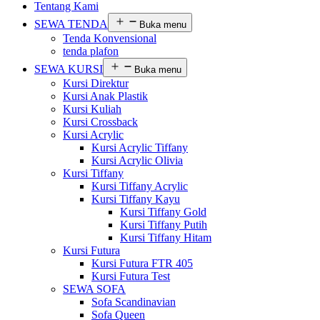
Tentang Kami
SEWA TENDA
Buka menu
Tenda Konvensional
tenda plafon
SEWA KURSI
Buka menu
Kursi Direktur
Kursi Anak Plastik
Kursi Kuliah
Kursi Crossback
Kursi Acrylic
Kursi Acrylic Tiffany
Kursi Acrylic Olivia
Kursi Tiffany
Kursi Tiffany Acrylic
Kursi Tiffany Kayu
Kursi Tiffany Gold
Kursi Tiffany Putih
Kursi Tiffany Hitam
Kursi Futura
Kursi Futura FTR 405
Kursi Futura Test
SEWA SOFA
Sofa Scandinavian
Sofa Queen