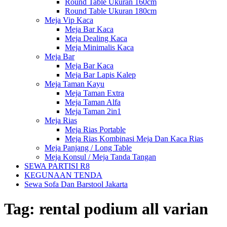
Round Table Ukuran 160cm
Round Table Ukuran 180cm
Meja Vip Kaca
Meja Bar Kaca
Meja Dealing Kaca
Meja Minimalis Kaca
Meja Bar
Meja Bar Kaca
Meja Bar Lapis Kalep
Meja Taman Kayu
Meja Taman Extra
Meja Taman Alfa
Meja Taman 2in1
Meja Rias
Meja Rias Portable
Meja Rias Kombinasi Meja Dan Kaca Rias
Meja Panjang / Long Table
Meja Konsul / Meja Tanda Tangan
SEWA PARTISI R8
KEGUNAAN TENDA
Sewa Sofa Dan Barstool Jakarta
Tag:
rental podium all varian