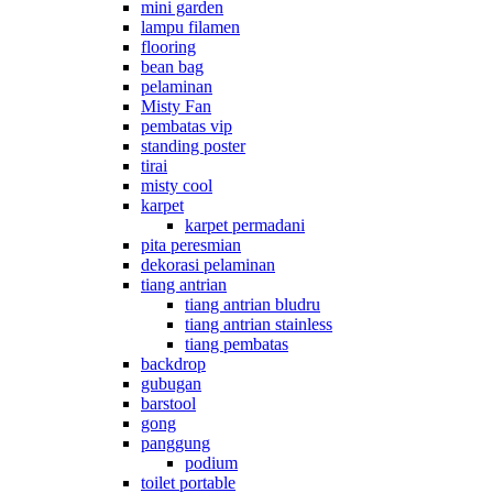
mini garden
lampu filamen
flooring
bean bag
pelaminan
Misty Fan
pembatas vip
standing poster
tirai
misty cool
karpet
karpet permadani
pita peresmian
dekorasi pelaminan
tiang antrian
tiang antrian bludru
tiang antrian stainless
tiang pembatas
backdrop
gubugan
barstool
gong
panggung
podium
toilet portable