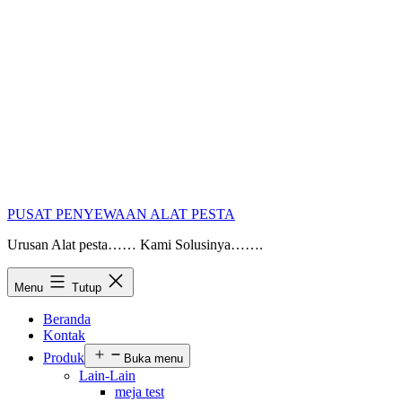
PUSAT PENYEWAAN ALAT PESTA
Urusan Alat pesta…… Kami Solusinya…….
Menu
Tutup
Beranda
Kontak
Produk
Buka menu
Lain-Lain
meja test