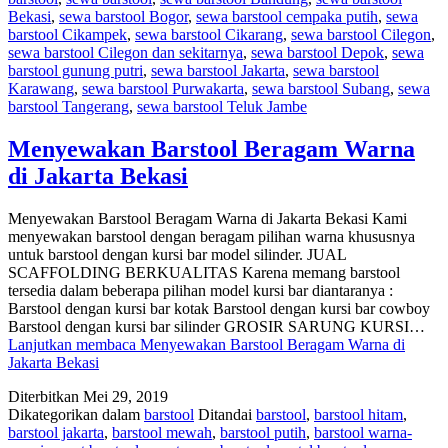
Bekasi
,
sewa barstool Bogor
,
sewa barstool cempaka putih
,
sewa
barstool Cikampek
,
sewa barstool Cikarang
,
sewa barstool Cilegon
,
sewa barstool Cilegon dan sekitarnya
,
sewa barstool Depok
,
sewa
barstool gunung putri
,
sewa barstool Jakarta
,
sewa barstool
Karawang
,
sewa barstool Purwakarta
,
sewa barstool Subang
,
sewa
barstool Tangerang
,
sewa barstool Teluk Jambe
Menyewakan Barstool Beragam Warna
di Jakarta Bekasi
Menyewakan Barstool Beragam Warna di Jakarta Bekasi Kami
menyewakan barstool dengan beragam pilihan warna khususnya
untuk barstool dengan kursi bar model silinder. JUAL
SCAFFOLDING BERKUALITAS Karena memang barstool
tersedia dalam beberapa pilihan model kursi bar diantaranya :
Barstool dengan kursi bar kotak Barstool dengan kursi bar cowboy
Barstool dengan kursi bar silinder GROSIR SARUNG KURSI…
Lanjutkan membaca
Menyewakan Barstool Beragam Warna di
Jakarta Bekasi
Diterbitkan
Mei 29, 2019
Dikategorikan dalam
barstool
Ditandai
barstool
,
barstool hitam
,
barstool jakarta
,
barstool mewah
,
barstool putih
,
barstool warna-