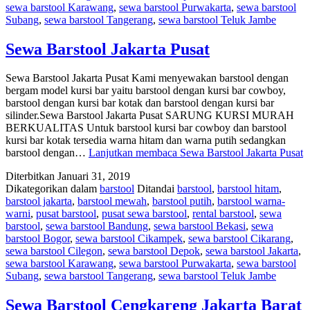
sewa barstool Karawang
,
sewa barstool Purwakarta
,
sewa barstool
Subang
,
sewa barstool Tangerang
,
sewa barstool Teluk Jambe
Sewa Barstool Jakarta Pusat
Sewa Barstool Jakarta Pusat Kami menyewakan barstool dengan
bergam model kursi bar yaitu barstool dengan kursi bar cowboy,
barstool dengan kursi bar kotak dan barstool dengan kursi bar
silinder.Sewa Barstool Jakarta Pusat SARUNG KURSI MURAH
BERKUALITAS Untuk barstool kursi bar cowboy dan barstool
kursi bar kotak tersedia warna hitam dan warna putih sedangkan
barstool dengan…
Lanjutkan membaca
Sewa Barstool Jakarta Pusat
Diterbitkan
Januari 31, 2019
Dikategorikan dalam
barstool
Ditandai
barstool
,
barstool hitam
,
barstool jakarta
,
barstool mewah
,
barstool putih
,
barstool warna-
warni
,
pusat barstool
,
pusat sewa barstool
,
rental barstool
,
sewa
barstool
,
sewa barstool Bandung
,
sewa barstool Bekasi
,
sewa
barstool Bogor
,
sewa barstool Cikampek
,
sewa barstool Cikarang
,
sewa barstool Cilegon
,
sewa barstool Depok
,
sewa barstool Jakarta
,
sewa barstool Karawang
,
sewa barstool Purwakarta
,
sewa barstool
Subang
,
sewa barstool Tangerang
,
sewa barstool Teluk Jambe
Sewa Barstool Cengkareng Jakarta Barat