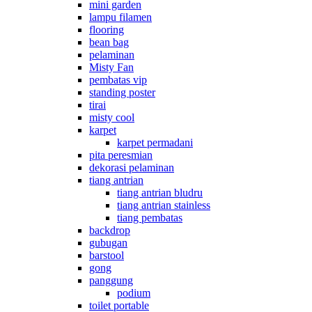
mini garden
lampu filamen
flooring
bean bag
pelaminan
Misty Fan
pembatas vip
standing poster
tirai
misty cool
karpet
karpet permadani
pita peresmian
dekorasi pelaminan
tiang antrian
tiang antrian bludru
tiang antrian stainless
tiang pembatas
backdrop
gubugan
barstool
gong
panggung
podium
toilet portable