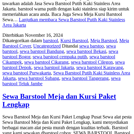
tawarkan adalah Jasa Sewa Barstool Putih Kaki Stainless Area
Jakarta. barstool warna putih dengan kaki stainless siap kirim untuk
memeriahkan acara anda. Baca Juga Sewa Meja Kursi Barstool
Sewa…
Lanjutkan membaca
Sewa Barstool Putih Kaki Stainless
Area Jakarta
Diterbitkan
November 16, 2024
Dikategorikan dalam
barstool
,
Kursi Barstool
,
Meja Barstool
,
Meja
Barstool Cover
,
Uncategorized
Ditandai
sewa barstoo
,
sewa
barstool
,
sewa barstool Bandung
,
sewa barstool Bekasi
,
sewa
barstool Bogor
,
sewa barstool cempaka putih
,
sewa barstool
Cikampek
,
sewa barstool Cikarang
,
sewa barstool Cilegon
,
sewa
barstool Depok
,
sewa barstool Jakarta
,
sewa barstool Karawang
,
sewa barstool Purwakarta
,
Sewa Barstool Putih Kaki Stainless Area
Jakarta
,
sewa barstool Subang
,
sewa barstool Tangerang
,
sewa
barstool Teluk Jambe
Sewa Barstool Meja dan Kursi Paket
Lengkap
Sewa Barstool Meja dan Kursi Paket Lengkap Pusat Sewa alat pesta
Sewa Barstool Meja dan Kursi Paket Lengkap, kami menyediakan
berbagai macam alat pesta murah dengan kualitas terbaik. Barstool
yang kami sewakan dbarstool coboy. SEWA BARSTOOL Barstool