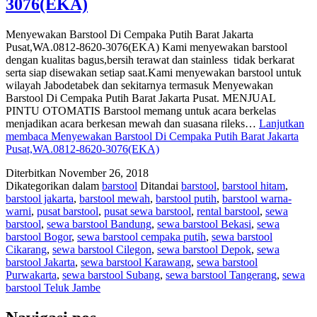
3076(EKA)
Menyewakan Barstool Di Cempaka Putih Barat Jakarta
Pusat,WA.0812-8620-3076(EKA) Kami menyewakan barstool
dengan kualitas bagus,bersih terawat dan stainless tidak berkarat
serta siap disewakan setiap saat.Kami menyewakan barstool untuk
wilayah Jabodetabek dan sekitarnya termasuk Menyewakan
Barstool Di Cempaka Putih Barat Jakarta Pusat. MENJUAL
PINTU OTOMATIS Barstool memang untuk acara berkelas
menjadikan acara berkesan mewah dan suasana rileks…
Lanjutkan
membaca
Menyewakan Barstool Di Cempaka Putih Barat Jakarta
Pusat,WA.0812-8620-3076(EKA)
Diterbitkan
November 26, 2018
Dikategorikan dalam
barstool
Ditandai
barstool
,
barstool hitam
,
barstool jakarta
,
barstool mewah
,
barstool putih
,
barstool warna-
warni
,
pusat barstool
,
pusat sewa barstool
,
rental barstool
,
sewa
barstool
,
sewa barstool Bandung
,
sewa barstool Bekasi
,
sewa
barstool Bogor
,
sewa barstool cempaka putih
,
sewa barstool
Cikarang
,
sewa barstool Cilegon
,
sewa barstool Depok
,
sewa
barstool Jakarta
,
sewa barstool Karawang
,
sewa barstool
Purwakarta
,
sewa barstool Subang
,
sewa barstool Tangerang
,
sewa
barstool Teluk Jambe