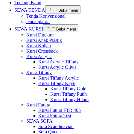
Tentang Kami
SEWA TENDA
Buka menu
Tenda Konvensional
tenda plafon
SEWA KURSI
Buka menu
Kursi Direktur
Kursi Anak Plastik
Kursi Kuliah
Kursi Crossback
Kursi Acrylic
Kursi Acrylic Tiffany
Kursi Acrylic Olivia
Kursi Tiffany
Kursi Tiffany Acrylic
Kursi Tiffany Kayu
Kursi Tiffany Gold
Kursi Tiffany Putih
Kursi Tiffany Hitam
Kursi Futura
Kursi Futura FTR 405
Kursi Futura Test
SEWA SOFA
Sofa Scandinavian
Sofa Queen