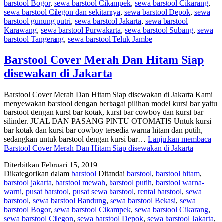
barstool Bogor
,
sewa barstool Cikampek
,
sewa barstool Cikarang
,
sewa barstool Cilegon dan sekitarnya
,
sewa barstool Depok
,
sewa
barstool gunung putri
,
sewa barstool Jakarta
,
sewa barstool
Karawang
,
sewa barstool Purwakarta
,
sewa barstool Subang
,
sewa
barstool Tangerang
,
sewa barstool Teluk Jambe
Barstool Cover Merah Dan Hitam Siap
disewakan di Jakarta
Barstool Cover Merah Dan Hitam Siap disewakan di Jakarta Kami
menyewakan barstool dengan berbagai pilihan model kursi bar yaitu
barstool dengan kursi bar kotak, kursi bar cowboy dan kursi bar
silinder. JUAL DAN PASANG PINTU OTOMATIS Untuk kursi
bar kotak dan kursi bar cowboy tersedia warna hitam dan putih,
sedangkan untuk barstool dengan kursi bar…
Lanjutkan membaca
Barstool Cover Merah Dan Hitam Siap disewakan di Jakarta
Diterbitkan
Februari 15, 2019
Dikategorikan dalam
barstool
Ditandai
barstool
,
barstool hitam
,
barstool jakarta
,
barstool mewah
,
barstool putih
,
barstool warna-
warni
,
pusat barstool
,
pusat sewa barstool
,
rental barstool
,
sewa
barstool
,
sewa barstool Bandung
,
sewa barstool Bekasi
,
sewa
barstool Bogor
,
sewa barstool Cikampek
,
sewa barstool Cikarang
,
sewa barstool Cilegon
,
sewa barstool Depok
,
sewa barstool Jakarta
,