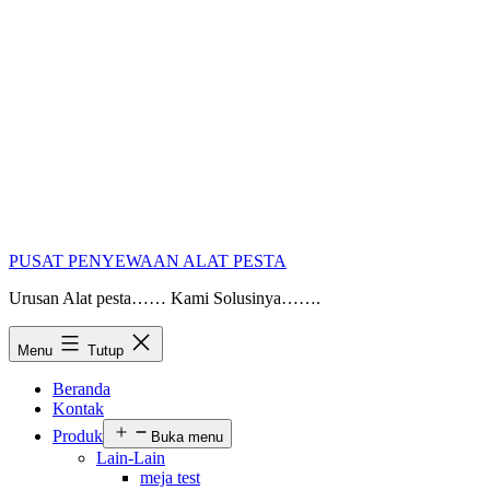
PUSAT PENYEWAAN ALAT PESTA
Urusan Alat pesta…… Kami Solusinya…….
Menu
Tutup
Beranda
Kontak
Produk
Buka menu
Lain-Lain
meja test