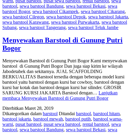
warni
,
pusat barstool
,
pusat sewa barstool
,
rental barstool
,
sewa
barstool
,
sewa barstool Bandung
,
sewa barstool Bekasi
,
sewa
barstool Bogor
,
sewa barstool Cikampek
,
sewa barstool Cikarang
,
sewa barstool Cilegon
,
sewa barstool Depok
,
sewa barstool Jakarta
,
sewa barstool Karawang
,
sewa barstool Purwakarta
,
sewa barstool
Subang
,
sewa barstool Tangerang
,
sewa barstool Teluk Jambe
Menyewakan Barstool di Gunung Putri
Bogor
Menyewakan Barstool di Gunung Putri Bogor Kami menyewakan
barstool di Gunung Putri Bogor Dan juga siap kirim ke wilayah
Jabodetabek dan sekitarnya. JUAL SCAFFOLDING
BERKUALITAS Barstool tersedia dengan beberapa model kursi
barstool yaitu barstool dengan kursi bar cowboy, barstool dengan
kursi bar kotak dan barstool dengan kursi bar silinder. GROSIR
SARUNG KURSI JAKARTA Barstool dengan…
Lanjutkan
membaca
Menyewakan Barstool di Gunung Putri Bogor
Diterbitkan
Maret 28, 2019
Dikategorikan dalam
barstool
Ditandai
barstool
,
barstool hitam
,
barstool jakarta
,
barstool mewah
,
barstool putih
,
barstool warna-
warni
,
pusat barstool
,
pusat sewa barstool
,
rental barstool
,
sewa
barstool
,
sewa barstool Bandung
,
sewa barstool Bekasi
,
sewa