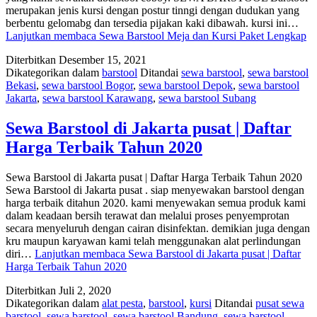
merupakan jenis kursi dengan postur tinngi dengan dudukan yang
berbentu gelomabg dan tersedia pijakan kaki dibawah. kursi ini…
Lanjutkan membaca
Sewa Barstool Meja dan Kursi Paket Lengkap
Diterbitkan
Desember 15, 2021
Dikategorikan dalam
barstool
Ditandai
sewa barstool
,
sewa barstool
Bekasi
,
sewa barstool Bogor
,
sewa barstool Depok
,
sewa barstool
Jakarta
,
sewa barstool Karawang
,
sewa barstool Subang
Sewa Barstool di Jakarta pusat | Daftar
Harga Terbaik Tahun 2020
Sewa Barstool di Jakarta pusat | Daftar Harga Terbaik Tahun 2020
Sewa Barstool di Jakarta pusat . siap menyewakan barstool dengan
harga terbaik ditahun 2020. kami menyewakan semua produk kami
dalam keadaan bersih terawat dan melalui proses penyemprotan
secara menyeluruh dengan cairan disinfektan. demikian juga dengan
kru maupun karyawan kami telah menggunakan alat perlindungan
diri…
Lanjutkan membaca
Sewa Barstool di Jakarta pusat | Daftar
Harga Terbaik Tahun 2020
Diterbitkan
Juli 2, 2020
Dikategorikan dalam
alat pesta
,
barstool
,
kursi
Ditandai
pusat sewa
barstool
,
sewa barstool
,
sewa barstool Bandung
,
sewa barstool