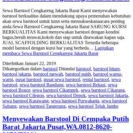
Sewa Barstool Cengkareng Jakarta Barat Kami menyewakan
barstool berkualitas dalam mendukung upaya pemenuhan kebutuhan
akan sewa barstool untuk turut serta mensukseskanaacara penting
anda.Sewa Barstool Cengkareng Jakarta Barat SARUNG KURSI
BERKUALITAS Kami menyewakan barstool dengan kondisi
bagus,bersih terawat,kokoh dan siap untuk disewakan kapan saja.
JUAL SCAFFOLDING BERKUALITAS Tersedia beberapa
model barstool dengan kursi bar yang berbeda…
Lanjutkan
membaca
Sewa Barstool Cengkareng Jakarta Barat
Diterbitkan
Januari 22, 2019
Dikategorikan dalam
barstool
Ditandai
barstool
,
barstool hitam
,
barstool jakarta
,
barstool mewah
,
barstool putih
,
barstool warna-
warni
,
pusat barstool
,
pusat sewa barstool
,
rental barstool
,
sewa
barstool
,
sewa barstool Bandung
,
sewa barstool Bekasi
,
sewa
barstool Bogor
,
sewa barstool Cikampek
,
sewa barstool Cikarang
,
sewa barstool Cilegon
,
sewa barstool Depok
,
sewa barstool Jakarta
,
sewa barstool Karawang
,
sewa barstool Purwakarta
,
sewa barstool
Subang
,
sewa barstool Tangerang
,
sewa barstool Teluk Jambe
Menyewakan Barstool Di Cempaka Putih
Barat Jakarta Pusat,WA.0812-8620-