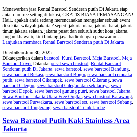
Menawarkan jasa Rental Barstool Senderan putih Di Jakarta siap
antar dan free setting di lokasi, GRATIS BIAYA PEMASANGAN!
Haii.. apakah anda sedang merencanakan menggelar sebuah event
di sekitar wilayah jakarta ? seperti jakarta utara, jakarta barat, jakarta
timur, jakarta selatan, jakarta pusat dan seluruh sudut kota jakarta,
jangan khawatir, kini bintang jaya hadir dengan penawaran…
Lanjutkan membaca
Rental Barstool Senderan putih Di Jakarta
Diterbitkan
Juni 30, 2025
Dikategorikan dalam
barstool
,
Kursi Barstool
,
Meja Barstool
,
Meja
Barstool Cover
Ditandai
pusat sewa barstool
,
Rental Barstool
Senderan putih Di Jakarta
,
sewa barstool
,
sewa barstool Bandung
,
sewa barstool Bekasi
,
sewa barstool Bogor
,
sewa barstool cempaka
putih
,
sewa barstool Cikampek
,
sewa barstool Cikarang
,
sewa
barstool Cilegon
,
sewa barstool Cilegon dan sekitarnya
,
sewa
barstool Depok
,
sewa barstool gunung putri
,
sewa barstool Jakarta
,
Sewa Barstool Jakarta Utara Free Ongkir
,
sewa barstool Karawang
,
sewa barstool Purwakarta
,
sewa barstool set
,
sewa barstool Subang
,
sewa barstool Tangerang
,
sewa barstool Teluk Jambe
Sewa Barstool Putih Kaki Stainless Area
Jakarta