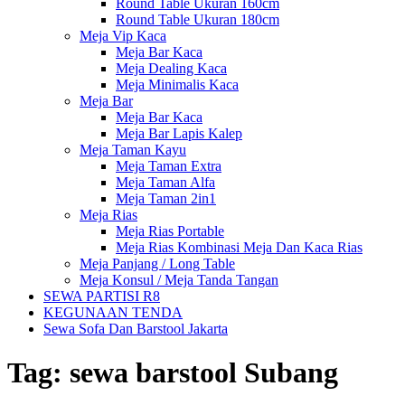
Round Table Ukuran 160cm
Round Table Ukuran 180cm
Meja Vip Kaca
Meja Bar Kaca
Meja Dealing Kaca
Meja Minimalis Kaca
Meja Bar
Meja Bar Kaca
Meja Bar Lapis Kalep
Meja Taman Kayu
Meja Taman Extra
Meja Taman Alfa
Meja Taman 2in1
Meja Rias
Meja Rias Portable
Meja Rias Kombinasi Meja Dan Kaca Rias
Meja Panjang / Long Table
Meja Konsul / Meja Tanda Tangan
SEWA PARTISI R8
KEGUNAAN TENDA
Sewa Sofa Dan Barstool Jakarta
Tag:
sewa barstool Subang