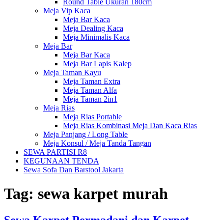
Round Table Ukuran 180cm
Meja Vip Kaca
Meja Bar Kaca
Meja Dealing Kaca
Meja Minimalis Kaca
Meja Bar
Meja Bar Kaca
Meja Bar Lapis Kalep
Meja Taman Kayu
Meja Taman Extra
Meja Taman Alfa
Meja Taman 2in1
Meja Rias
Meja Rias Portable
Meja Rias Kombinasi Meja Dan Kaca Rias
Meja Panjang / Long Table
Meja Konsul / Meja Tanda Tangan
SEWA PARTISI R8
KEGUNAAN TENDA
Sewa Sofa Dan Barstool Jakarta
Tag:
sewa karpet murah
Sewa Karpet Permadani dan Karpet