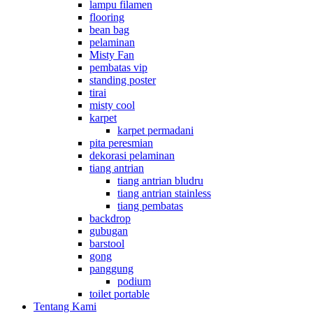
lampu filamen
flooring
bean bag
pelaminan
Misty Fan
pembatas vip
standing poster
tirai
misty cool
karpet
karpet permadani
pita peresmian
dekorasi pelaminan
tiang antrian
tiang antrian bludru
tiang antrian stainless
tiang pembatas
backdrop
gubugan
barstool
gong
panggung
podium
toilet portable
Tentang Kami