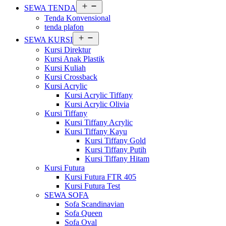
Buka
SEWA TENDA
menu
Tenda Konvensional
tenda plafon
Buka
SEWA KURSI
menu
Kursi Direktur
Kursi Anak Plastik
Kursi Kuliah
Kursi Crossback
Kursi Acrylic
Kursi Acrylic Tiffany
Kursi Acrylic Olivia
Kursi Tiffany
Kursi Tiffany Acrylic
Kursi Tiffany Kayu
Kursi Tiffany Gold
Kursi Tiffany Putih
Kursi Tiffany Hitam
Kursi Futura
Kursi Futura FTR 405
Kursi Futura Test
SEWA SOFA
Sofa Scandinavian
Sofa Queen
Sofa Oval