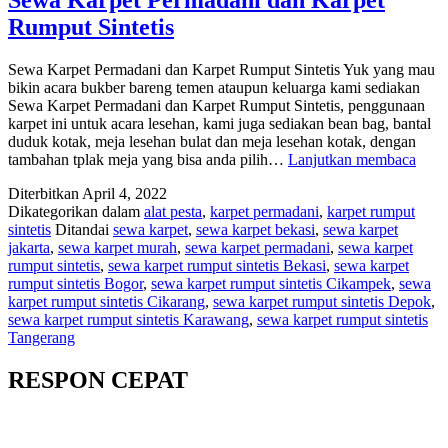
Rumput Sintetis
Sewa Karpet Permadani dan Karpet Rumput Sintetis Yuk yang mau
bikin acara bukber bareng temen ataupun keluarga kami sediakan
Sewa Karpet Permadani dan Karpet Rumput Sintetis, penggunaan
karpet ini untuk acara lesehan, kami juga sediakan bean bag, bantal
duduk kotak, meja lesehan bulat dan meja lesehan kotak, dengan
Sew
tambahan tplak meja yang bisa anda pilih…
Lanjutkan membaca
Karp
Diterbitkan
April 4, 2022
Perm
Dikategorikan dalam
alat pesta
,
karpet permadani
,
karpet rumput
dan
sintetis
Ditandai
sewa karpet
,
sewa karpet bekasi
,
sewa karpet
Karp
jakarta
,
sewa karpet murah
,
sewa karpet permadani
,
sewa karpet
Rum
rumput sintetis
,
sewa karpet rumput sintetis Bekasi
,
sewa karpet
Sinte
rumput sintetis Bogor
,
sewa karpet rumput sintetis Cikampek
,
sewa
karpet rumput sintetis Cikarang
,
sewa karpet rumput sintetis Depok
,
sewa karpet rumput sintetis Karawang
,
sewa karpet rumput sintetis
Tangerang
RESPON CEPAT