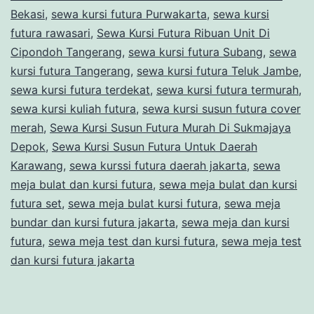
Bekasi
,
sewa kursi futura Purwakarta
,
sewa kursi
futura rawasari
,
Sewa Kursi Futura Ribuan Unit Di
Cipondoh Tangerang
,
sewa kursi futura Subang
,
sewa
kursi futura Tangerang
,
sewa kursi futura Teluk Jambe
,
sewa kursi futura terdekat
,
sewa kursi futura termurah
,
sewa kursi kuliah futura
,
sewa kursi susun futura cover
merah
,
Sewa Kursi Susun Futura Murah Di Sukmajaya
Depok
,
Sewa Kursi Susun Futura Untuk Daerah
Karawang
,
sewa kurssi futura daerah jakarta
,
sewa
meja bulat dan kursi futura
,
sewa meja bulat dan kursi
futura set
,
sewa meja bulat kursi futura
,
sewa meja
bundar dan kursi futura jakarta
,
sewa meja dan kursi
futura
,
sewa meja test dan kursi futura
,
sewa meja test
dan kursi futura jakarta