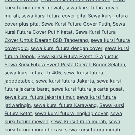
kursi futura cover mewah
,
sewa kursi futura cover
murah
,
sewa kursi futura cover pita
,
Sewa kursi futura
cover plus pita
,
Sewa Kursi Futura Cover Putih
,
Sewa
Kursi Futura Cover Putih ketat
,
Sewa Kursi Futura
Cover Untuk Daerah BSD Tangerang
,
sewa kursi futura
covergold
,
sewa kursi futura dengan cover
,
sewa kursi
futura Depok
,
Sewa Kursi Futura Event 17 Agustus
,
Sewa Kursi Futura Event Pesta Daerah Bogor Selatan
,
sewa kursi futura ftr 405
,
sewa kursi futura
jabodetabek
,
sewa kursi futura Jakarta
,
sewa kursi
futura jakarta barat
,
sewa kursi futura jakarta pusat
,
sewa kursi futura jakarta timur
,
sewa kursi futura
jatiwaringin
,
sewa kursi futura Karawang
,
Sewa Kursi
Futura Ketat
,
sewa kursi futura lengkap cover
,
sewa
kursi futura mewah
,
sewa kursi futura murah
,
sewa
kursi futura murah bekasi
,
sewa kursi futura murah