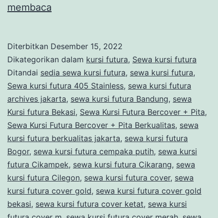
Sewa
membaca
Kursi
Futura
Diterbitkan
Desember 15, 2022
Cover
Dikategorikan dalam
kursi futura
,
Sewa kursi futura
Untuk
Ditandai
sedia sewa kursi futura
,
sewa kursi futura
,
Sewa kursi futura 405 Stainless
,
sewa kursi futura
Daerah
archives jakarta
,
sewa kursi futura Bandung
,
sewa
BSD
Kursi futura Bekasi
,
Sewa Kursi Futura Bercover + Pita
,
Tangerang
Sewa Kursi Futura Bercover + Pita Berkualitas
,
sewa
kursi futura berkualitas jakarta
,
sewa kursi futura
Bogor
,
sewa kursi futura cempaka putih
,
sewa kursi
futura Cikampek
,
sewa kursi futura Cikarang
,
sewa
kursi futura Cilegon
,
sewa kursi futura cover
,
sewa
kursi futura cover gold
,
sewa kursi futura cover gold
bekasi
,
sewa kursi futura cover ketat
,
sewa kursi
futura cover m
,
sewa kursi futura cover merah
,
sewa