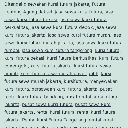
PITA
Ditandai
disewakan kursi futura jakarta
,
Futura
Lenteng Agung Jaksel
,
jasa sewa kursi futura
,
jasa
BIRU
sewa kursi futura bekasi
,
jasa sewa kursi futura
JATISAMPU
berkualitas
,
jasa sewa kursi futura depok
,
jasa sewa
BEKASI
kursi futura jakarta
,
jasa sewa kursi futura murah
,
jasa
sewa kursi futura murah jakarta
,
jasa sewa kursi futura
rumbai
,
jasa sewa kursi futura tangerang
,
kursi futura
,
kursi futura bekasi
,
kursi futura berkualitas
,
kursi futura
cover gold
,
kursi futura jakarta
,
kursi futura sewa
murah
,
kursi futura sewa murah cover putih
,
kursi
futura sewa murah jakarta
,
kursifutura
,
menyewakan
kursi futura
,
persewaan kursi futura jakarta
,
pusat
rental kursi futura bandung
,
pusat rental kursi futura
jakarta
,
pusat sewa kursi futura
,
pusat sewa kursi
futura jakarta
,
rental kursi futura
,
rental kursi futura
jakarta
,
Rental Kursi Futura Tangerang
,
rental kursi
futura termurah jakarta
,
sedia sewa kursi futura
,
sewa