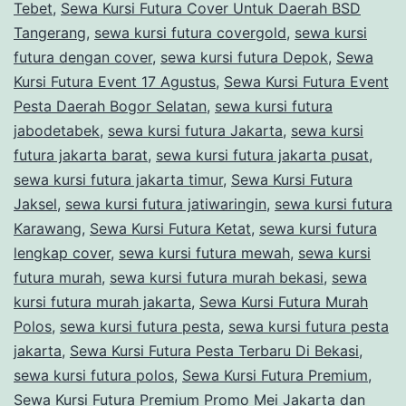
Tebet
,
Sewa Kursi Futura Cover Untuk Daerah BSD
Tangerang
,
sewa kursi futura covergold
,
sewa kursi
futura dengan cover
,
sewa kursi futura Depok
,
Sewa
Kursi Futura Event 17 Agustus
,
Sewa Kursi Futura Event
Pesta Daerah Bogor Selatan
,
sewa kursi futura
jabodetabek
,
sewa kursi futura Jakarta
,
sewa kursi
futura jakarta barat
,
sewa kursi futura jakarta pusat
,
sewa kursi futura jakarta timur
,
Sewa Kursi Futura
Jaksel
,
sewa kursi futura jatiwaringin
,
sewa kursi futura
Karawang
,
Sewa Kursi Futura Ketat
,
sewa kursi futura
lengkap cover
,
sewa kursi futura mewah
,
sewa kursi
futura murah
,
sewa kursi futura murah bekasi
,
sewa
kursi futura murah jakarta
,
Sewa Kursi Futura Murah
Polos
,
sewa kursi futura pesta
,
sewa kursi futura pesta
jakarta
,
Sewa Kursi Futura Pesta Terbaru Di Bekasi
,
sewa kursi futura polos
,
Sewa Kursi Futura Premium
,
Sewa Kursi Futura Premium Promo Mei Jakarta dan