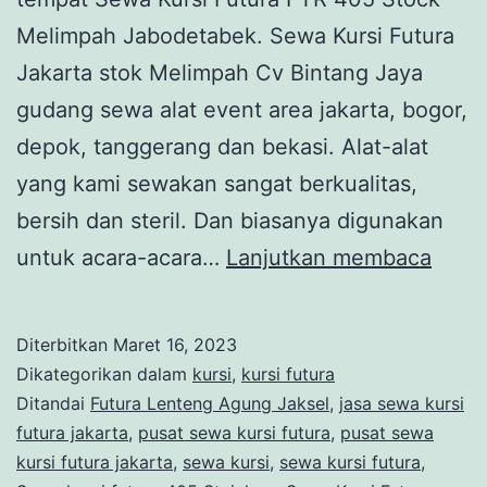
Melimpah Jabodetabek. Sewa Kursi Futura
Jakarta stok Melimpah Cv Bintang Jaya
gudang sewa alat event area jakarta, bogor,
depok, tanggerang dan bekasi. Alat-alat
yang kami sewakan sangat berkualitas,
bersih dan steril. Dan biasanya digunakan
SEW
untuk acara-acara…
Lanjutkan membaca
KURS
FUT
Diterbitkan
Maret 16, 2023
FTR
Dikategorikan dalam
kursi
,
kursi futura
405
Ditandai
Futura Lenteng Agung Jaksel
,
jasa sewa kursi
futura jakarta
,
pusat sewa kursi futura
,
pusat sewa
STO
kursi futura jakarta
,
sewa kursi
,
sewa kursi futura
,
MEL