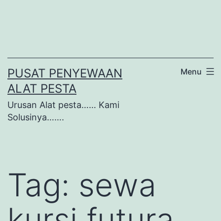
Lewati
ke
konten
PUSAT PENYEWAAN
Menu
ALAT PESTA
Urusan Alat pesta…… Kami
Solusinya…….
Tag:
sewa
kursi futura