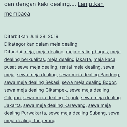
dan dengan kaki dealing.…
Lanjutkan
Menyewakan
membaca
Meja
Dealing
Diterbitkan
Juni 28, 2019
Kaca
Dikategorikan dalam
meja dealing
Murah
Ditandai
meja
,
meja dealing
,
meja dealing bagus
,
meja
dealing berkualitas
,
meja dealing jakarta
,
meja kaca
,
Di
pusat sewa meja dealing
,
rental meja dealing
,
sewa
Jakarta
meja
,
sewa meja dealing
,
sewa meja dealing Bandung
,
Bekasi
sewa meja dealing Bekasi
,
sewa meja dealing Bogor
,
sewa meja dealing Cikampek
,
sewa meja dealing
Cilegon
,
sewa meja dealing Depok
,
sewa meja dealing
Jakarta
,
sewa meja dealing Karawang
,
sewa meja
dealing Purwakarta
,
sewa meja dealing Subang
,
sewa
meja dealing Tangerang