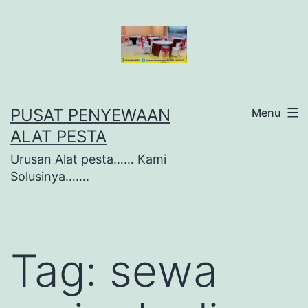
Lewati
ke
konten
PUSAT PENYEWAAN
Menu
ALAT PESTA
Urusan Alat pesta…… Kami
Solusinya…….
Tag:
sewa