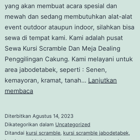
yang akan membuat acara spesial dan
mewah dan sedang membutuhkan alat-alat
event outdoor ataupun indoor, silahkan bisa
sewa di tempat kami. Kami adalah pusat
Sewa Kursi Scramble Dan Meja Dealing
Penggilingan Cakung. Kami melayani untuk
area jabodetabek, seperti : Senen,
kemayoran, kramat, tanah…
Lanjutkan
SEWA
membaca
KURSI
SCRAMBLE
Diterbitkan
Agustus 14, 2023
DAN
Dikategorikan dalam
Uncategorized
MEJA
Ditandai
kursi scramble
,
kursi scramble jabodetabek
,