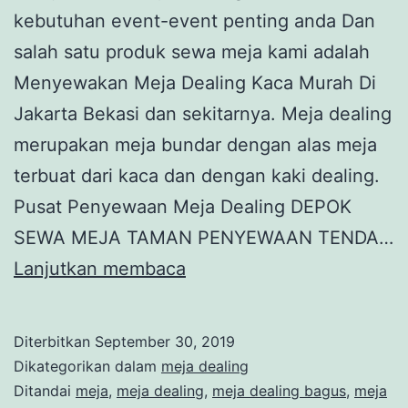
kebutuhan event-event penting anda Dan
salah satu produk sewa meja kami adalah
Menyewakan Meja Dealing Kaca Murah Di
Jakarta Bekasi dan sekitarnya. Meja dealing
merupakan meja bundar dengan alas meja
terbuat dari kaca dan dengan kaki dealing.
Pusat Penyewaan Meja Dealing DEPOK
SEWA MEJA TAMAN PENYEWAAN TENDA…
Pusat
Lanjutkan membaca
Penyewaan
Meja
Diterbitkan
September 30, 2019
Dealing
Dikategorikan dalam
meja dealing
DEPOK
Ditandai
meja
,
meja dealing
,
meja dealing bagus
,
meja