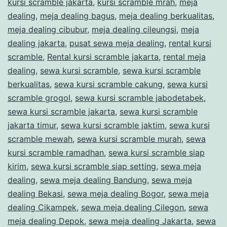
kursi scramble jakarta
,
kursi scramble mrah
,
meja
DEALING
dealing
,
meja dealing bagus
,
meja dealing berkualitas
,
PENGGILINGAN
meja dealing cibubur
,
meja dealing cileungsi
,
meja
CAKUNG
dealing jakarta
,
pusat sewa meja dealing
,
rental kursi
scramble
,
Rental kursi scramble jakarta
,
rental meja
dealing
,
sewa kursi scramble
,
sewa kursi scramble
berkualitas
,
sewa kursi scramble cakung
,
sewa kursi
scramble grogol
,
sewa kursi scramble jabodetabek
,
sewa kursi scramble jakarta
,
sewa kursi scramble
jakarta timur
,
sewa kursi scramble jaktim
,
sewa kursi
scramble mewah
,
sewa kursi scramble murah
,
sewa
kursi scramble ramadhan
,
sewa kursi scramble siap
kirim
,
sewa kursi scramble siap setting
,
sewa meja
dealing
,
sewa meja dealing Bandung
,
sewa meja
dealing Bekasi
,
sewa meja dealing Bogor
,
sewa meja
dealing Cikampek
,
sewa meja dealing Cilegon
,
sewa
meja dealing Depok
,
sewa meja dealing Jakarta
,
sewa