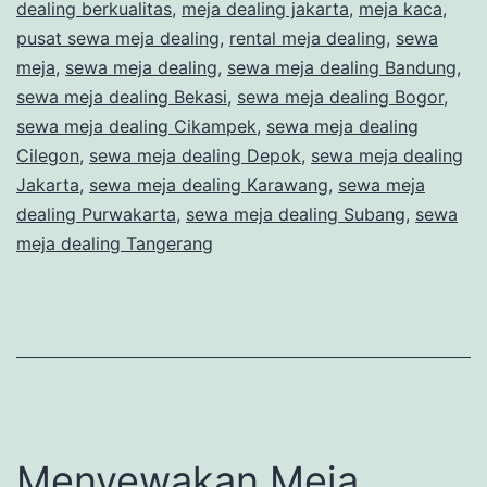
dealing berkualitas
,
meja dealing jakarta
,
meja kaca
,
pusat sewa meja dealing
,
rental meja dealing
,
sewa
meja
,
sewa meja dealing
,
sewa meja dealing Bandung
,
sewa meja dealing Bekasi
,
sewa meja dealing Bogor
,
sewa meja dealing Cikampek
,
sewa meja dealing
Cilegon
,
sewa meja dealing Depok
,
sewa meja dealing
Jakarta
,
sewa meja dealing Karawang
,
sewa meja
dealing Purwakarta
,
sewa meja dealing Subang
,
sewa
meja dealing Tangerang
Menyewakan Meja