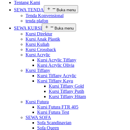
Tentang Kami
SEWA TENDA
Buka menu
Tenda Konvensional
tenda plafon
SEWA KURSI
Buka menu
Kursi Direktur
Kursi Anak Plastik
Kursi Kuliah
Kursi Crossback
Kursi Acrylic
Kursi Acrylic Tiffany
Kursi Acrylic Olivia
Kursi Tiffany
Kursi Tiffany Acrylic
Kursi Tiffany Kayu
Kursi Tiffany Gold
Kursi Tiffany Putih
Kursi Tiffany Hitam
Kursi Futura
Kursi Futura FTR 405
Kursi Futura Test
SEWA SOFA
Sofa Scandinavian
Sofa Queen