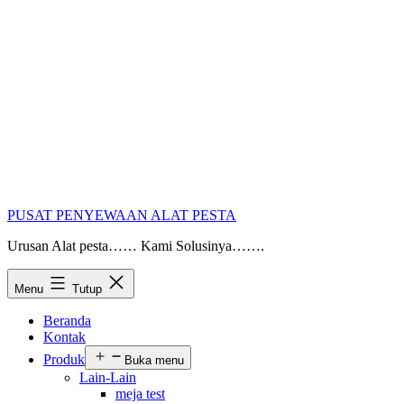
PUSAT PENYEWAAN ALAT PESTA
Urusan Alat pesta…… Kami Solusinya…….
Menu
Tutup
Beranda
Kontak
Produk
Buka menu
Lain-Lain
meja test