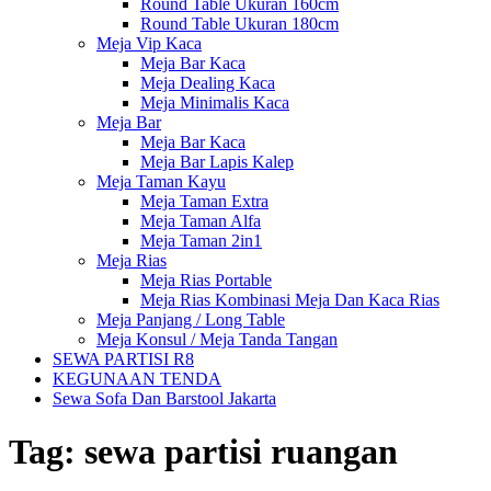
Round Table Ukuran 160cm
Round Table Ukuran 180cm
Meja Vip Kaca
Meja Bar Kaca
Meja Dealing Kaca
Meja Minimalis Kaca
Meja Bar
Meja Bar Kaca
Meja Bar Lapis Kalep
Meja Taman Kayu
Meja Taman Extra
Meja Taman Alfa
Meja Taman 2in1
Meja Rias
Meja Rias Portable
Meja Rias Kombinasi Meja Dan Kaca Rias
Meja Panjang / Long Table
Meja Konsul / Meja Tanda Tangan
SEWA PARTISI R8
KEGUNAAN TENDA
Sewa Sofa Dan Barstool Jakarta
Tag:
sewa partisi ruangan