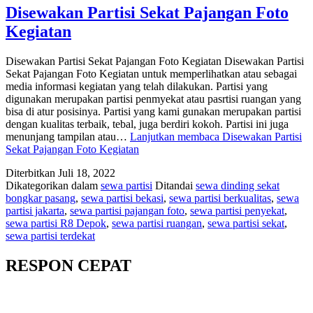
Disewakan Partisi Sekat Pajangan Foto
Kegiatan
Disewakan Partisi Sekat Pajangan Foto Kegiatan Disewakan Partisi
Sekat Pajangan Foto Kegiatan untuk memperlihatkan atau sebagai
media informasi kegiatan yang telah dilakukan. Partisi yang
digunakan merupakan partisi penmyekat atau pasrtisi ruangan yang
bisa di atur posisinya. Partisi yang kami gunakan merupakan partisi
dengan kualitas terbaik, tebal, juga berdiri kokoh. Partisi ini juga
menunjang tampilan atau…
Lanjutkan membaca
Disewakan Partisi
Sekat Pajangan Foto Kegiatan
Diterbitkan
Juli 18, 2022
Dikategorikan dalam
sewa partisi
Ditandai
sewa dinding sekat
bongkar pasang
,
sewa partisi bekasi
,
sewa partisi berkualitas
,
sewa
partisi jakarta
,
sewa partisi pajangan foto
,
sewa partisi penyekat
,
sewa partisi R8 Depok
,
sewa partisi ruangan
,
sewa partisi sekat
,
sewa partisi terdekat
RESPON CEPAT