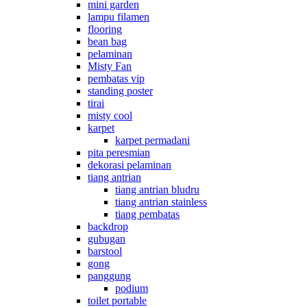
mini garden
lampu filamen
flooring
bean bag
pelaminan
Misty Fan
pembatas vip
standing poster
tirai
misty cool
karpet
karpet permadani
pita peresmian
dekorasi pelaminan
tiang antrian
tiang antrian bludru
tiang antrian stainless
tiang pembatas
backdrop
gubugan
barstool
gong
panggung
podium
toilet portable