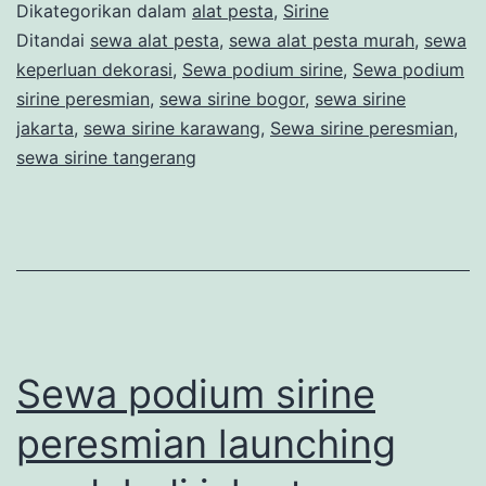
Sirine
Dikategorikan dalam
alat pesta
,
Sirine
Jakar
Ditandai
sewa alat pesta
,
sewa alat pesta murah
,
sewa
keperluan dekorasi
,
Sewa podium sirine
,
Sewa podium
Pusat
sirine peresmian
,
sewa sirine bogor
,
sewa sirine
jakarta
,
sewa sirine karawang
,
Sewa sirine peresmian
,
sewa sirine tangerang
Sewa podium sirine
peresmian launching