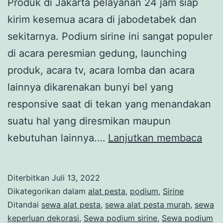
Produk di Jakarta pelayanan 24 jam siap
kirim kesemua acara di jabodetabek dan
sekitarnya. Podium sirine ini sangat populer
di acara peresmian gedung, launching
produk, acara tv, acara lomba dan acara
lainnya dikarenakan bunyi bel yang
responsive saat di tekan yang menandakan
suatu hal yang diresmikan maupun
Sew
kebutuhan lainnya.…
Lanjutkan membaca
Pod
Siri
Diterbitkan
Juli 13, 2022
Per
Dikategorikan dalam
alat pesta
,
podium
,
Sirine
Ged
Ditandai
sewa alat pesta
,
sewa alat pesta murah
,
sewa
keperluan dekorasi
,
Sewa podium sirine
,
Sewa podium
dan