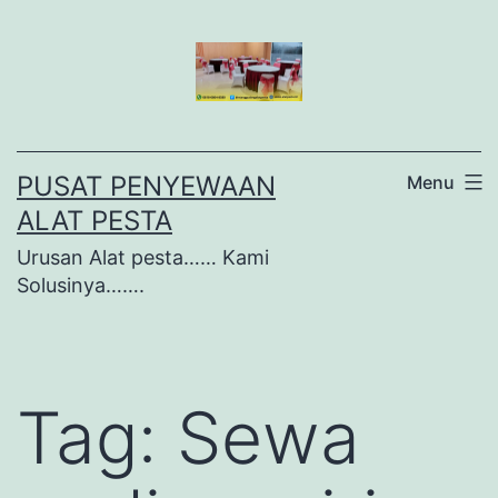
Lewati
ke
konten
PUSAT PENYEWAAN
Menu
ALAT PESTA
Urusan Alat pesta…… Kami
Solusinya…….
Tag:
Sewa