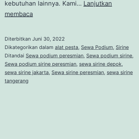
kebutuhan lainnya. Kami…
Lanjutkan
Sewa
membaca
podium
sirine
Diterbitkan
Juni 30, 2022
peresmian
Dikategorikan dalam
alat pesta
,
Sewa Podium
,
Sirine
launching
Ditandai
Sewa podium peresmian
,
Sewa podium sirine
,
Sewa podium sirine peresmian
,
sewa sirine depok
,
produk
sewa sirine jakarta
,
Sewa sirine peresmian
,
sewa sirine
di
tangerang
jakarta
pelayanan
24
jam