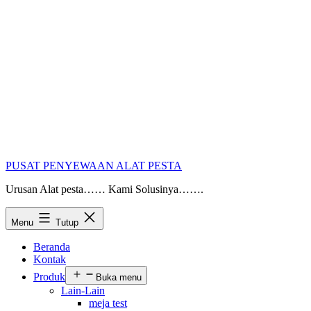
PUSAT PENYEWAAN ALAT PESTA
Urusan Alat pesta…… Kami Solusinya…….
Menu
Tutup
Beranda
Kontak
Produk
Buka menu
Lain-Lain
meja test