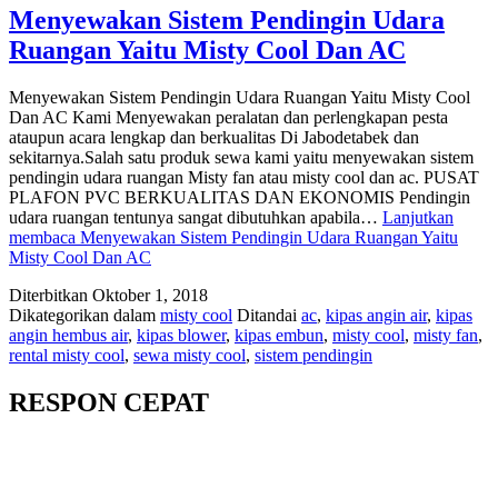
Menyewakan Sistem Pendingin Udara
Ruangan Yaitu Misty Cool Dan AC
Menyewakan Sistem Pendingin Udara Ruangan Yaitu Misty Cool
Dan AC Kami Menyewakan peralatan dan perlengkapan pesta
ataupun acara lengkap dan berkualitas Di Jabodetabek dan
sekitarnya.Salah satu produk sewa kami yaitu menyewakan sistem
pendingin udara ruangan Misty fan atau misty cool dan ac. PUSAT
PLAFON PVC BERKUALITAS DAN EKONOMIS Pendingin
udara ruangan tentunya sangat dibutuhkan apabila…
Lanjutkan
membaca
Menyewakan Sistem Pendingin Udara Ruangan Yaitu
Misty Cool Dan AC
Diterbitkan
Oktober 1, 2018
Dikategorikan dalam
misty cool
Ditandai
ac
,
kipas angin air
,
kipas
angin hembus air
,
kipas blower
,
kipas embun
,
misty cool
,
misty fan
,
rental misty cool
,
sewa misty cool
,
sistem pendingin
RESPON CEPAT