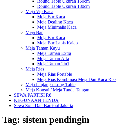
Round Table Ukuran 160cm
Round Table Ukuran 180cm
Meja Vip Kaca
Meja Bar Kaca
Meja Dealing Kaca
Meja Minimalis Kaca
Meja Bar
Meja Bar Kaca
Meja Bar Lapis Kalep
Meja Taman Kayu
Meja Taman Extra
Meja Taman Alfa
Meja Taman 2in1
Meja Rias
Meja Rias Portable
Meja Rias Kombinasi Meja Dan Kaca Rias
Meja Panjang / Long Table
Meja Konsul / Meja Tanda Tangan
SEWA PARTISI R8
KEGUNAAN TENDA
Sewa Sofa Dan Barstool Jakarta
Tag:
sistem pendingin