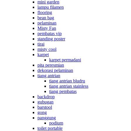
mini garden
lampu filamen
flooring
bean bag
pelaminan
Misty Fan
pembatas vip
standing poster
tirai
misty cool
karpet
karpet permadani
pita peresmian
dekorasi pelaminan
tiang antrian
tiang antrian bludru
tiang antrian stainless
tiang pembatas
backdrop
gubugan
barstool
gong
panggung
podium
toilet portable