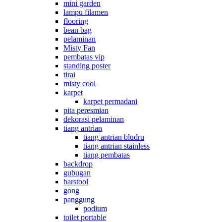
mini garden
lampu filamen
flooring
bean bag
pelaminan
Misty Fan
pembatas vip
standing poster
tirai
misty cool
karpet
karpet permadani
pita peresmian
dekorasi pelaminan
tiang antrian
tiang antrian bludru
tiang antrian stainless
tiang pembatas
backdrop
gubugan
barstool
gong
panggung
podium
toilet portable