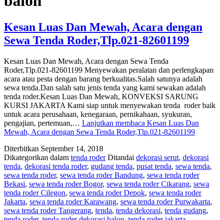
balon
Kesan Luas Dan Mewah, Acara dengan
Sewa Tenda Roder,Tlp.021-82601199
Kesan Luas Dan Mewah, Acara dengan Sewa Tenda
Roder,Tlp.021-82601199 Menyewakan peralatan dan perlengkapan
acara atau pesta dengan barang berkualitas.Salah satunya adalah
sewa tenda.Dan salah satu jenis tenda yang kami sewakan adalah
tenda roder.Kesan Luas Dan Mewah, KONVEKSI SARUNG
KURSI JAKARTA Kami siap untuk menyewakan tenda roder baik
untuk acara perusahaan, kenegaraan, pernikahaan, syukuran,
pengajian, pertemuan,…
Lanjutkan membaca
Kesan Luas Dan
Mewah, Acara dengan Sewa Tenda Roder,Tlp.021-82601199
Diterbitkan
September 14, 2018
Dikategorikan dalam
tenda roder
Ditandai
dekorasi serut
,
dekorasi
tenda
,
dekorasi tenda roder
,
gudang tenda
,
pusat tenda
,
sewa tenda
,
sewa tenda roder
,
sewa tenda roder Bandung
,
sewa tenda roder
Bekasi
,
sewa tenda roder Bogor
,
sewa tenda roder Cikarang
,
sewa
tenda roder Cilegon
,
sewa tenda roder Depok
,
sewa tenda roder
Jakarta
,
sewa tenda roder Karawang
,
sewa tenda roder Purwakarta
,
sewa tenda roder Tangerang
,
tenda
,
tenda dekorasi
,
tenda gudang
,
tenda roder
,
tenda roder dekorasi balon
,
tenda roder jakarta